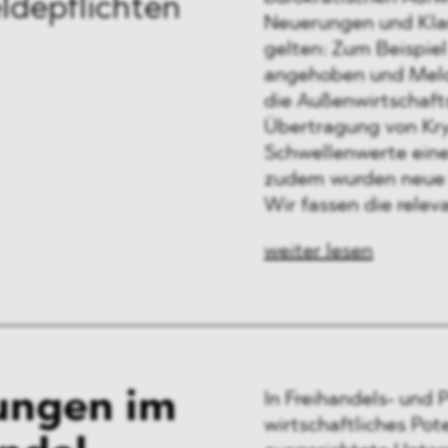
depflichten
Neuerungen und Klars
gelten: Zum Beispie
angehoben und Melde
die Außenwirtschaft
Übertragung von Kry
Schwellenwerte eine 
zudem wurden neue K
Wir fassen die rel
weiter lesen
ungen im
In Freihandels- und
wirtschaftliches Pot