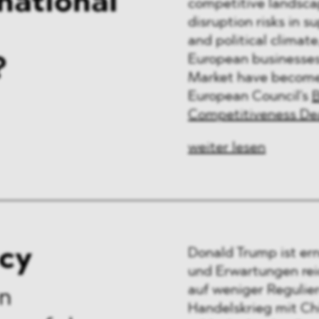
national
competitive landscap
disruption risks in s
and political climat
European businesses 
?
Market have become ke
European Council's
B
Competitiveness De
weiter lesen
icy
Donald Trump ist er
und Erwartungen re
auf weniger Regulier
en
Handelskrieg mit Chi