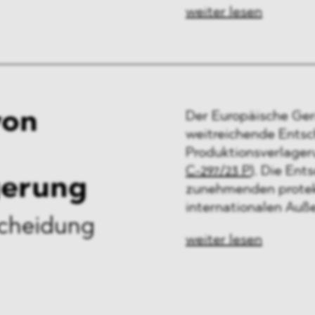
weiter lesen
von
Der Europäische Ger
weitreichende Entsc
Produktionsverlager
C-297/23 P
). Die Ent
gerung
zunehmenden protekt
internationalen Auß
scheidung
weiter lesen