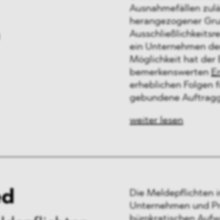
Ausnahmefällen zuläs
herangezogener Grun
n
Ausschließlichkeitsr
ein Unternehmen den
Möglichkeit hat der 
bemerkenswerten
E
erheblichen Folgen 
gebundene Auftragg
weiter lesen
ed
Die Meldepflichten 
Unternehmen und Pr
bürokratischen Aufw