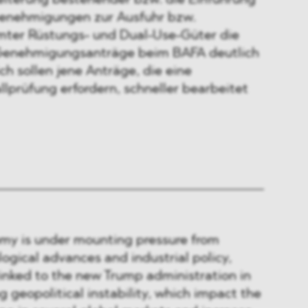
weiterung bestehender bzw. die Einführung
Genehmigungen zur Ausfuhr bzw.
ter Rüstungs- und Dual-Use-Güter die
Genehmigungsanträge beim BAFA deutlich
ch sollen jene Anträge, die eine
lprüfung erfordern, schneller bearbeitet
y is under mounting pressure from
logical advances and industrial policy,
linked to the new Trump administration in
 geopolitical instability, which impact the