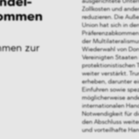
ndel-
ausgerichtete Unter
Zollkosten und ande
kommen
reduzieren. Die Auße
Union hat sich in den
Präferenzabkommen k
der Multilateralismu
hmen zur
Wiederwahl von Don
Vereinigten Staaten
protektionistischen 
weiter verstärkt. Tr
erheben, darunter ei
Einfuhren sowie spez
möglicherweise and
internationalen Hand
Notwendigkeit für di
den Abschluss weite
und vorteilhafte Ha