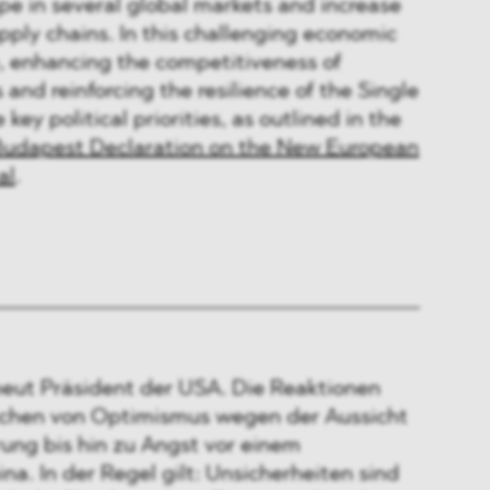
e in several global markets and increase
upply chains. In this challenging economic
e, enhancing the competitiveness of
and reinforcing the resilience of the Single
y political priorities, as outlined in the
udapest Declaration on the New European
al
.
neut Präsident der USA. Die Reaktionen
ichen von Optimismus wegen der Aussicht
ung bis hin zu Angst vor einem
na. In der Regel gilt: Unsicherheiten sind