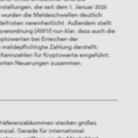
tellungen, die seit dem 1. Januar 2025
l wurden die Meldeschwellen deutlich
fristen vereinheitlicht. Außerdem stellt
sverordnung (
AWV
) nun klar, dass auch die
ptowerten bei Erreichen der
meldepflichtigte Zahlung darstellt;
ennzahlen für Kryptowerte eingeführt.
evanten Neuerungen zusammen.
 Präferenzabkommen stecken großes
enzial. Gerade für international