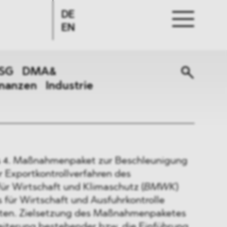
DE
EN
SG
DMA&
inanzen
Industrie
as 4. Maßnahmenpaket zur Beschleunigung
 Exportkontrollverfahren des
ür Wirtschaft und Klimaschutz (
BMWK
)
für Wirtschaft und Ausfuhrkontrolle
treten. Zielsetzung des Maßnahmenpaketes