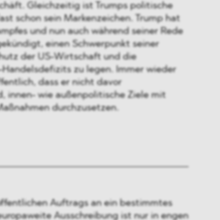
chäft. Gleichzeitig ist Trumps politische
ast schon sein Markenzeichen. Trump hat
mpfes und nun auch während seiner Rede
ekündigt, einen Schwerpunkt seiner
hutz der US-Wirtschaft und die
Handelsdefizits zu legen. Immer wieder
fentlich, dass er nicht davor
, innen- wie außenpolitische Ziele mit
 Maßnahmen durchzusetzen.
öffentlichen Auftrags an ein bestimmtes
ropaweite Ausschreibung ist nur in engen