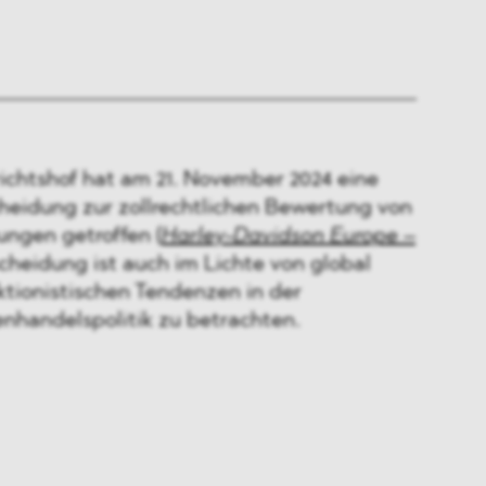
ichtshof hat am 21. November 2024 eine
heidung zur zollrechtlichen Bewertung von
ungen getroffen (
Harley-Davidson Europe
–
scheidung ist auch im Lichte von global
ionistischen Tendenzen in der
enhandelspolitik zu betrachten.