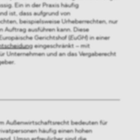
sig. Ein in der Praxis häufig
d ist, dass aufgrund von
echten, beispielsweise Urheberrechten, nur
 Auftrag ausführen kann. Diese
Europäische Gerichtshof (
EuGH
) in einer
ntscheidung
eingeschränkt – mit
für Unternehmen und an das Vergaberecht
eber.
im Außenwirtschaftsrecht bedeuten für
ivatpersonen häufig einen hohen
and. Umso erfreulicher sind die