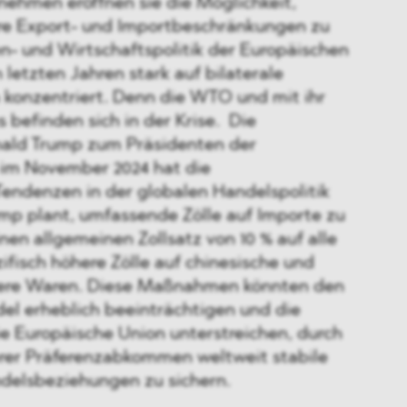
nehmen eröffnen sie die Möglichkeit,
re Export- und Importbeschränkungen zu
n- und Wirtschaftspolitik der Europäischen
 letzten Jahren stark auf bilaterale
onzentriert. Denn die WTO und mit ihr
s befinden sich in der Krise. Die
ald Trump zum Präsidenten der
 im November 2024 hat die
Tendenzen in der globalen Handelspolitik
ump plant, umfassende Zölle auf Importe zu
nen allgemeinen Zollsatz von 10 % auf alle
ifisch höhere Zölle auf chinesische und
ere Waren. Diese Maßnahmen könnten den
el erheblich beeinträchtigen und die
e Europäische Union unterstreichen, durch
rer Präferenzabkommen weltweit stabile
ndelsbeziehungen zu sichern.