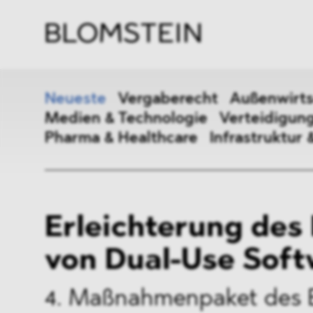
Kanzl
Berat
Perso
Indus
Neueste
Vergaberecht
Außenwirts
Medien & Technologie
Verteidigung
Pharma & Healthcare
Infrastruktur 
Vergaberecht
Außenw
Erleichterung des
Kartellrecht
Beihilf
von Dual-Use Sof
ESG
DMA&
Medien & Technologie
Vertei
4. Maßnahmenpaket des 