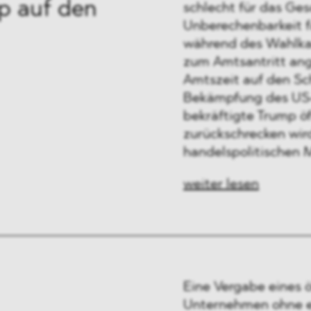
p auf den
schlecht für das Ges
Unberechenbarkeit f
während des Wahlka
zum Amtsantritt ang
Amtszeit auf den Sc
Bekämpfung des US-
bekräftigte Trump öf
zurückschrecken wird
handelspolitischen
weiter lesen
Eine Vergabe eines 
Unternehmen ohne eu