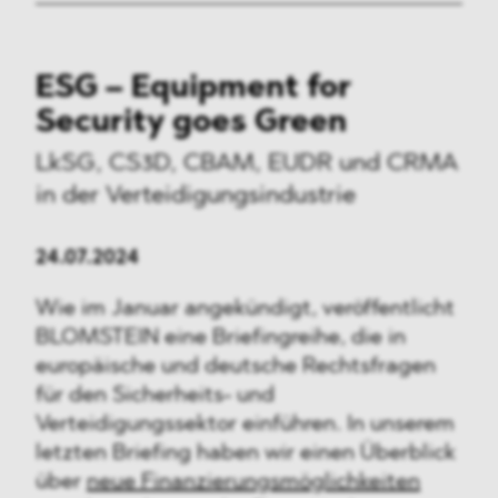
ESG – Equipment for
Security goes Green
LkSG, CS3D, CBAM, EUDR und CRMA
in der
Verteidigungsindustrie
24.07.2024
Wie im Januar angekündigt, veröffentlicht
BLOMSTEIN eine Briefingreihe, die in
europäische und deutsche Rechtsfragen
für den Sicherheits- und
Verteidigungssektor einführen. In unserem
letzten Briefing haben wir einen Überblick
über
neue Finanzierungsmöglichkeiten