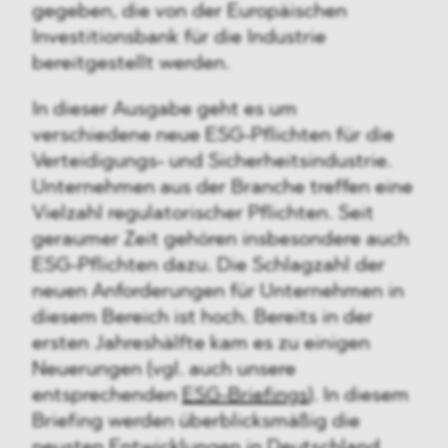
gegeben, die von der Europäischen
Investitionsbank für die Industrie
bereitgestellt werden.
In dieser Ausgabe geht es um
verschiedene neue ESG-Pflichten für die
Verteidigungs- und Sicherheitsindustrie.
Unternehmen aus der Branche treffen eine
Vielzahl regulatorischer Pflichten. Seit
geraumer Zeit gehören insbesondere auch
ESG-Pflichten dazu. Die Schlagzahl der
neuen Anforderungen für Unternehmen in
diesem Bereich ist hoch. Bereits in der
ersten Jahreshälfte kam es zu einigen
Neuerungen (vgl. auch unsere
entsprechenden
ESG-Briefings
). In diesem
Briefing werden überblicksmäßig die
neusten Entwicklungen in Deutschland