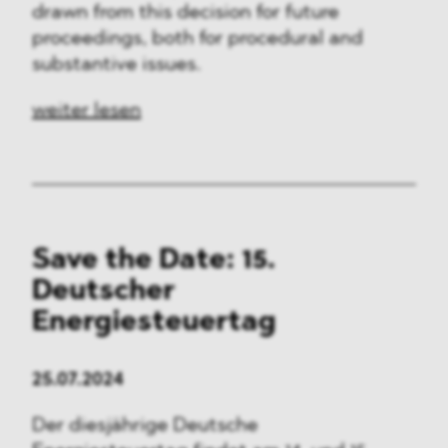
drawn from this decision for future
proceedings, both for procedural and
substantive issues.
weiter lesen
Save the Date: 15.
Deutscher
Energiesteuertag
25.07.2024
Der diesjährige Deutsche