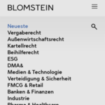
Neueste
Vergaberecht
Außenwirtschaftsrecht
Kartellrecht
Beihilferecht
ESG
DMA&
Medien & Technologie
Verteidigung & Sicherheit
FMCG & Retail
Banken & Finanzen
Industrie