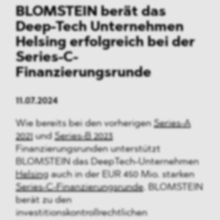
BLOMSTEIN berät das
Deep-Tech Unternehmen
Helsing erfolgreich bei der
Series-C-
Finanzierungsrunde
11.07.2024
Wie bereits bei den vorherigen
Series-A
2021
und
Series-B 2023
Finanzierungsrunden unterstützt
BLOMSTEIN das DeepTech-Unternehmen
Helsing
auch in der EUR 450 Mio. starken
Series-C-Finanzierungsrunde
. BLOMSTEIN
berät zu den
investitionskontrollrechtlichen