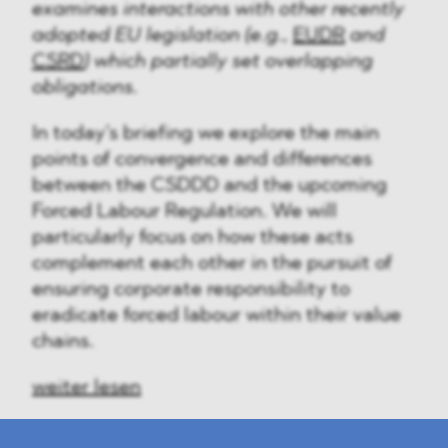
examines interactions with other recently
adopted EU legislation (e.g.,
EUDR
and
CSRD
) which partially set overlapping
obligations.
In today’s briefing we explore the main
points of convergence and differences
between the CSDDD and the upcoming
Forced Labour Regulation. We will
particularly focus on how these acts
complement each other in the pursuit of
ensuring corporate responsibility to
eradicate forced labour within their value
chains.
weiter lesen