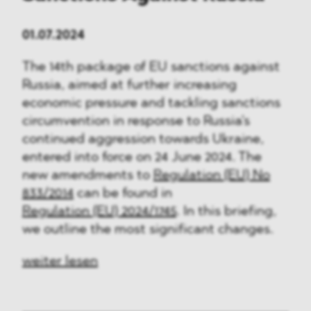
01.07.2024
The 14th package of EU sanctions against
Russia, aimed at further increasing
economic pressure and tackling sanctions
circumvention in response to Russia's
continued aggression towards Ukraine,
entered into force on 24 June 2024. The
new amendments to
Regulation (EU) No
833/2014
can be found in
Regulation (EU) 2024/1745
. In this briefing,
we outline the most significant changes.
weiter lesen