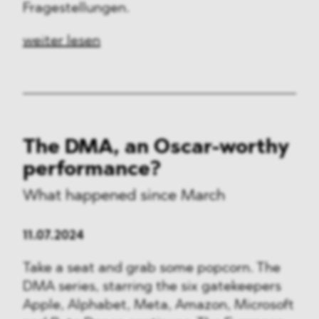
Fragestellungen.
weiter lesen
The DMA, an Oscar-worthy
performance?
What happened since March
11.07.2024
Take a seat and grab some popcorn. The
DMA series, starring the six gatekeepers
Apple, Alphabet, Meta, Amazon, Microsoft