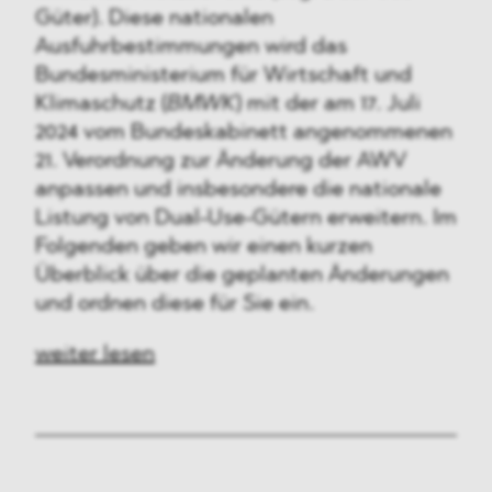
Güter). Diese nationalen
Ausfuhrbestimmungen wird das
Bundesministerium für Wirtschaft und
Klimaschutz (
BMWK
) mit der am 17. Juli
2024 vom Bundeskabinett angenommenen
21. Verordnung zur Änderung der AWV
anpassen und insbesondere die nationale
Listung von Dual-Use-Gütern erweitern. Im
Folgenden geben wir einen kurzen
Überblick über die geplanten Änderungen
und ordnen diese für Sie ein.
weiter lesen