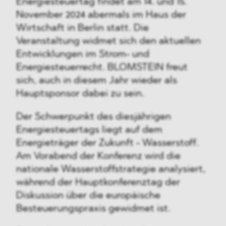
Energiesteuertag findet am 14. und 15.
November 2024 abermals im Haus der
Wirtschaft in Berlin statt. Die
Veranstaltung widmet sich den aktuellen
Entwicklungen im Strom- und
Energiesteuerrecht. BLOMSTEIN freut
sich, auch in diesem Jahr wieder als
Hauptsponsor dabei zu sein.
Der Schwerpunkt des diesjährigen
Energiesteuertags liegt auf dem
Energieträger der Zukunft - Wasserstoff.
Am Vorabend der Konferenz wird die
nationale Wasserstoffstrategie analysiert,
während der Hauptkonferenztag der
Diskussion über die europäische
Besteuerungspraxis gewidmet ist.