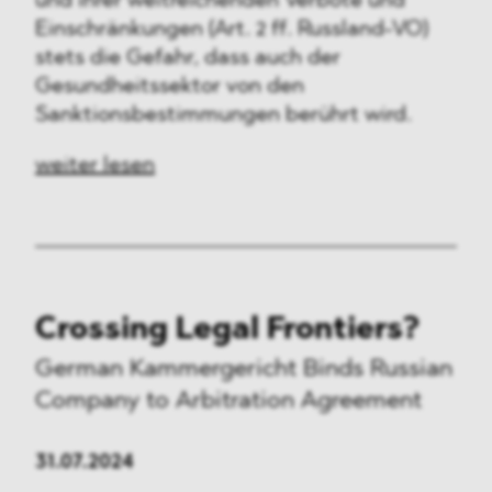
und ihrer weitreichenden Verbote und
Einschränkungen (Art. 2 ff. Russland-VO)
stets die Gefahr, dass auch der
Gesundheitssektor von den
Sanktionsbestimmungen berührt wird.
weiter lesen
Crossing Legal Frontiers?
German Kammergericht Binds Russian
Company to Arbitration Agreement
31.07.2024