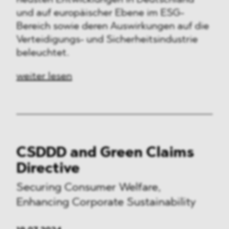
und auf europäischer Ebene im ESG-
Bereich sowie deren Auswirkungen auf die
Verteidigungs- und Sicherheitsindustrie
beleuchtet.
weiter lesen
CSDDD and Green Claims
Directive
Securing Consumer Welfare,
Enhancing Corporate Sustainability