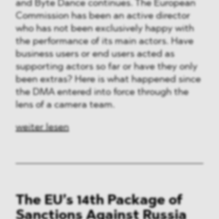
and Byte Dance continues. The European
Commission has been an active director
who has not been exclusively happy with
the performance of its main actors. Have
business users or end users acted as
supporting actors so far or have they only
been extras? Here is what happened since
the DMA entered into force through the
lens of a camera team.
weiter lesen
The EU’s 14th Package of
Sanctions Against Russia