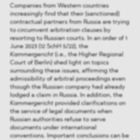
Companies from Western countries
increasingly find that their (sanctioned)
contractual partners from Russia are trying
to circumvent arbitration clauses by
resorting to Russian courts. In an order of 1
June 2023 (12 SchH 5/22), the
Kammergericht
(i.e., the Higher Regional
Court of Berlin) shed light on topics
surrounding these issues, affirming the
admissibility of arbitral proceedings even
though the Russian company had already
lodged a claim in Russia. In addition, the
Kammergericht
provided clarifications on
the service of legal documents when
Russian authorities refuse to serve
documents under international
conventions. Important conclusions can be