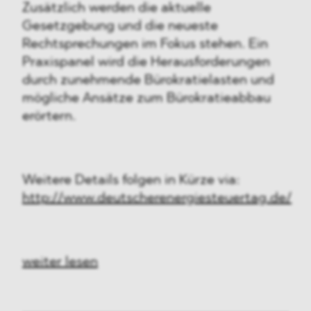
Zusätzlich
werden die aktuelle
Gesetzgebung und die neueste
Rechtsprechungen im Fokus stehen. Ein
Praxispanel wird die Herausforderungen
durch zunehmende Bürokratielasten und
mögliche Ansätze zum Bürokratieabbau
erörtern.
Weitere Details folgen in Kürze via:
http://www.deutscherenergiesteuertag.de/
weiter lesen