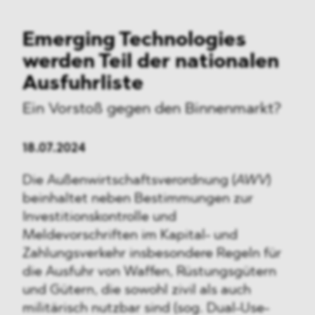
Emerging Technologies
werden Teil der nationalen
Ausfuhrliste
Ein Vorstoß gegen den Binnenmarkt?
18.07.2024
Die Außenwirtschaftsverordnung (
AWV
)
beinhaltet neben Bestimmungen zur
Investitionskontrolle und
Meldevorschriften im Kapital- und
Zahlungsverkehr insbesondere Regeln für
die Ausfuhr von Waffen, Rüstungsgütern
und Gütern, die sowohl zivil als auch
militärisch nutzbar sind (sog. Dual-Use-