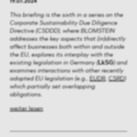
19.07.2024
This briefing is the sixth in a series on the
Corporate Sustainability Due Diligence
Directive (CSDDD), where BLOMSTEIN
addresses the key aspects that (in)directly
affect businesses both within and outside
the EU, explores its interplay with the
existing legislation in Germany (
LkSG
) and
examines interactions with other recently
adopted EU legislation (e.g.,
EUDR
,
CSRD
)
which partially set overlapping
obligations.
weiter lesen