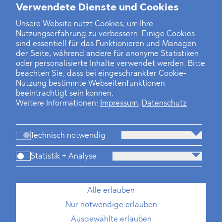
Verwendete Dienste und Cookies
Unsere Website nutzt Cookies, um Ihre
‹
1
2
11
12
13
14
15
16
17
...
46
47
›
Nutzungserfahrung zu verbessern. Einige Cookies
sind essentiell für das Funktionieren und Managen
der Seite, während andere für anonyme Statistiken
oder personalisierte Inhalte verwendet werden. Bitte
beachten Sie, dass bei eingeschränkter Cookie-
Nutzung bestimmte Webseitenfunktionen
beeinträchtigt sein können.
Weitere Informationen:
Impressum
,
Datenschutz
Technisch notwendig
Statistik + Analyse
Kanzlei
Beratung
Personen
Industrien
Alle erlauben
Neues
Dawn Raids
Standorte
Karriere
Nur notwendige erlauben
Brasilien-Praxis
Ausgewählte erlauben