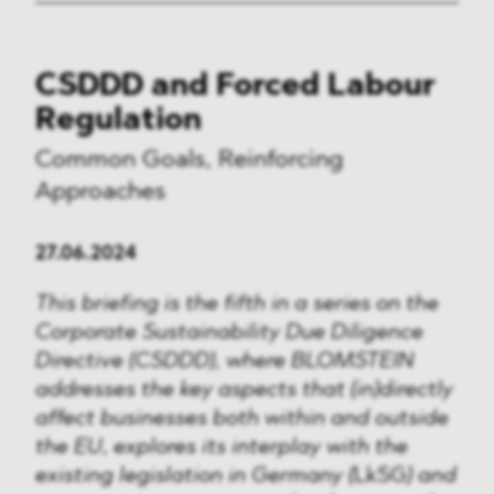
CSDDD and Forced Labour
Regulation
Common Goals, Reinforcing
Approaches
27.06.2024
This briefing is the fifth in a series on the
Corporate Sustainability Due Diligence
Directive (CSDDD), where BLOMSTEIN
addresses the key aspects that (in)directly
affect businesses both within and outside
the EU, explores its interplay with the
existing legislation in Germany (
LkSG
) and