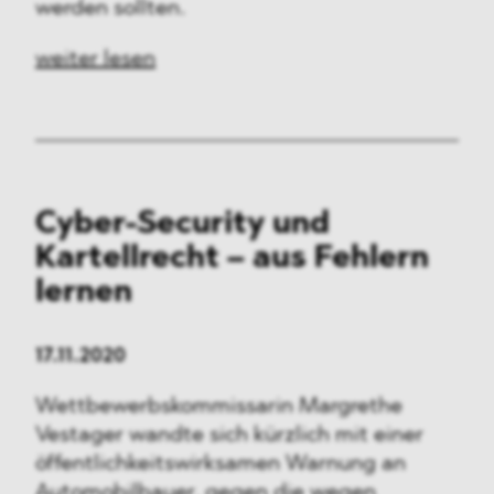
werden sollten.
weiter lesen
Cyber-Security und
Kartellrecht – aus Fehlern
lernen
17.11.2020
Wettbewerbskommissarin Margrethe
Vestager wandte sich kürzlich mit einer
öffentlichkeitswirksamen Warnung an
Automobilbauer, gegen die wegen