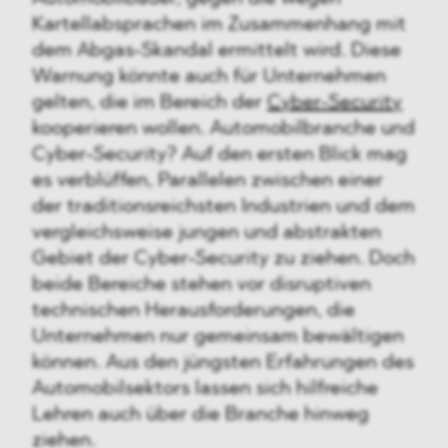
Kartellabsprachen im Zusammenhang mit
dem Abgas-Skandal ermittelt wird. Diese
Warnung könnte auch für Unternehmen
gelten, die im Bereich der
Cyber-Security
kooperieren wollen. Automobilbranche und
Cyber-Security? Auf den ersten Blick mag
es verblüffen, Parallelen zwischen einer
der traditionsreichsten Industrien und dem
vergleichsweise jungen und abstrakten
Gebiet der Cyber-Security zu ziehen. Doch
beide Bereiche stehen vor disruptiven
technischen Herausforderungen, die
Unternehmen nur gemeinsam bewältigen
können. Aus den jüngsten Erfahrungen des
Automobilsektors lassen sich hilfreiche
Lehren auch über die Branche hinweg
ziehen.