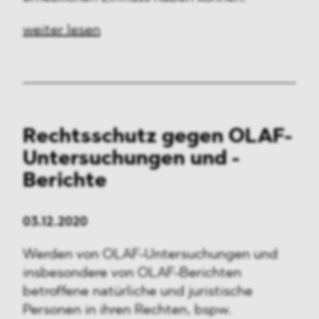
weiter lesen
Rechtsschutz gegen OLAF-
Untersuchungen und -
Berichte
03.12.2020
Werden von OLAF-Untersuchungen und
insbesondere von OLAF-Berichten
betroffene natürliche und juristische
Personen in ihren Rechten, bspw.