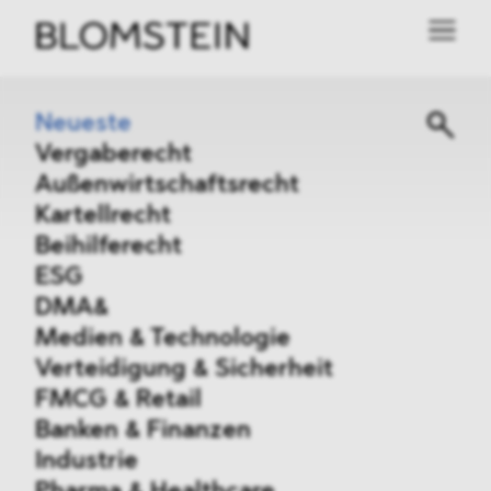
Neueste
Vergaberecht
Außenwirtschaftsrecht
Kartellrecht
Beihilferecht
ESG
DMA&
Medien & Technologie
Verteidigung & Sicherheit
FMCG & Retail
Banken & Finanzen
Industrie