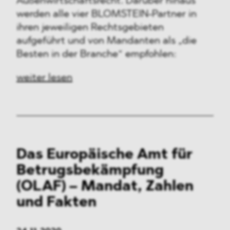
Außenwirtschaftsrecht. Darüber hinaus
werden alle vier BLOMSTEIN-Partner in
ihren jeweiligen Rechtsgebieten
aufgeführt und von Mandanten als „die
Besten in der Branche“ empfohlen:
weiter lesen
Das Europäische Amt für
Betrugsbekämpfung
(OLAF) – Mandat, Zahlen
und Fakten