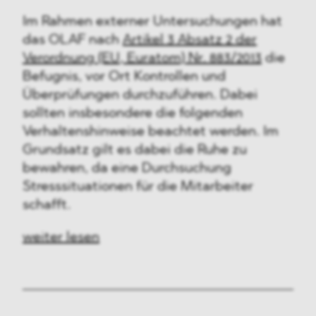
Im Rahmen externer Untersuchungen hat
das OLAF nach
Artikel 3 Absatz 2 der
Verordnung (EU, Euratom) Nr. 883/2013
die
Befugnis, vor Ort Kontrollen und
Überprüfungen durchzuführen. Dabei
sollten insbesondere die folgenden
Verhaltenshinweise beachtet werden. Im
Grundsatz gilt es dabei die Ruhe zu
bewahren, da eine Durchsuchung
Stresssituationen für die Mitarbeiter
schafft.
weiter lesen