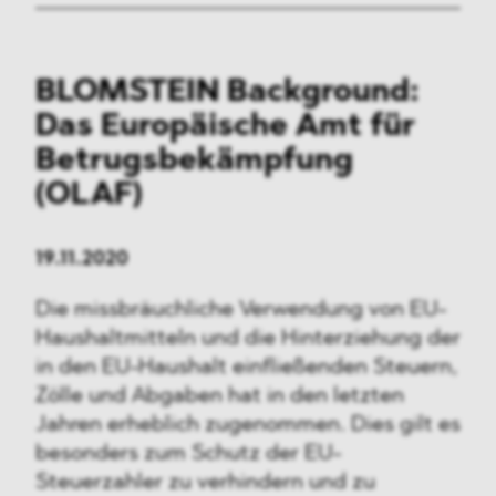
BLOMSTEIN Background:
Das Europäische Amt für
Betrugsbekämpfung
(OLAF)
19.11.2020
Die missbräuchliche Verwendung von EU-
Haushaltmitteln und die Hinterziehung der
in den EU-Haushalt einfließenden Steuern,
Zölle und Abgaben hat in den letzten
Jahren erheblich zugenommen. Dies gilt es
besonders zum Schutz der EU-
Steuerzahler zu verhindern und zu