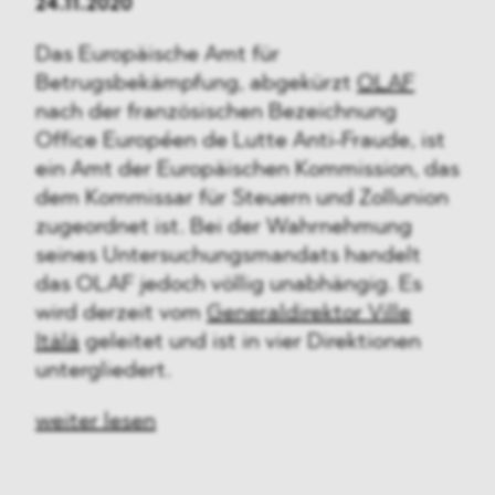
24.11.2020
Das Europäische Amt für
Betrugsbekämpfung, abgekürzt
OLAF
nach der französischen Bezeichnung
Office Européen de Lutte Anti-Fraude, ist
ein Amt der Europäischen Kommission, das
dem Kommissar für Steuern und Zollunion
zugeordnet ist. Bei der Wahrnehmung
seines Untersuchungsmandats handelt
das OLAF jedoch völlig unabhängig. Es
wird derzeit vom
Generaldirektor Ville
Itälä
geleitet und ist in vier Direktionen
untergliedert.
weiter lesen