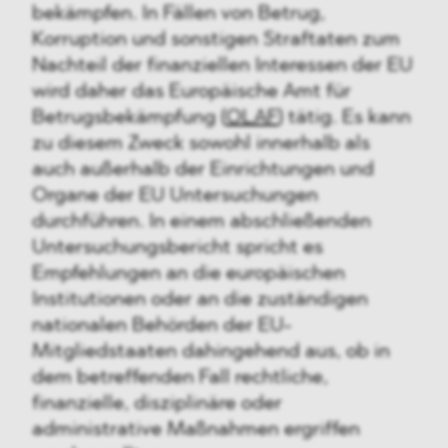
bekämpfen. In Fällen von Betrug,
Korruption und sonstigen Straftaten zum
Nachteil der finanziellen Interessen der EU
wird daher das Europäische Amt für
Betrugsbekämpfung (
OLAF
) tätig. Es kann
zu diesem Zweck sowohl innerhalb als
auch außerhalb der Einrichtungen und
Organe der EU Untersuchungen
durchführen. In einem abschließenden
Untersuchungsbericht spricht es
Empfehlungen an die europäischen
Institutionen oder an die zuständigen
nationalen Behörden der EU-
Mitgliedstaaten dahingehend aus, ob in
dem betreffenden Fall rechtliche,
finanzielle, disziplinäre oder
administrative Maßnahmen ergriffen