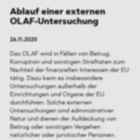
Ablauf einer externen
OLAF-Untersuchung
26.11.2020
Das OLAF wird in Fällen von Betrug,
Korruption und sonstigen Straftaten zum
Nachteil der finanziellen Interessen der EU
tätig. Dazu kann es insbesondere
Untersuchungen außerhalb der
Einrichtungen und Organe der EU
durchführen. Solche externen
Untersuchungen sind administrativer
Natur und dienen der Aufdeckung von
Betrug oder sonstigen Vergehen
natürlicher oder juristischer Personen.