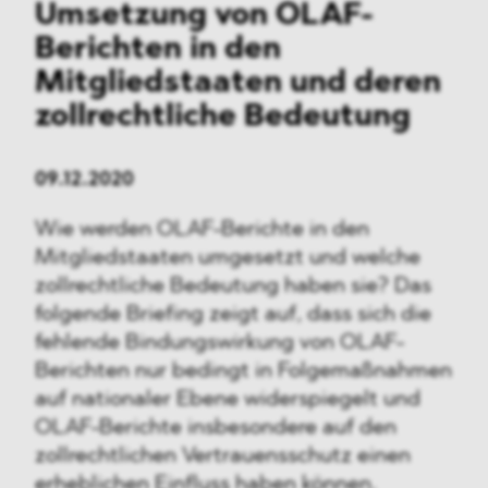
Umsetzung von OLAF-
Berichten in den
Mitgliedstaaten und deren
zollrechtliche Bedeutung
09.12.2020
Wie werden OLAF-Berichte in den
Mitgliedstaaten umgesetzt und welche
zollrechtliche Bedeutung haben sie? Das
folgende Briefing zeigt auf, dass sich die
fehlende Bindungswirkung von OLAF-
Berichten nur bedingt in Folgemaßnahmen
auf nationaler Ebene widerspiegelt und
OLAF-Berichte insbesondere auf den
zollrechtlichen Vertrauensschutz einen
erheblichen Einfluss haben können.