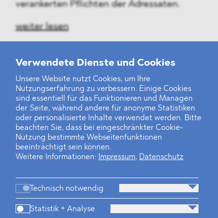
verankerten Pflichten der Adressaten.
weiter lesen
Verwendete Dienste und Cookies
Unsere Website nutzt Cookies, um Ihre
‹
1
2
31
32
33
34
35
36
37
...
46
47
›
Nutzungserfahrung zu verbessern. Einige Cookies
sind essentiell für das Funktionieren und Managen
der Seite, während andere für anonyme Statistiken
oder personalisierte Inhalte verwendet werden. Bitte
beachten Sie, dass bei eingeschränkter Cookie-
Nutzung bestimmte Webseitenfunktionen
beeinträchtigt sein können.
Weitere Informationen:
Impressum
,
Datenschutz
Technisch notwendig
Statistik + Analyse