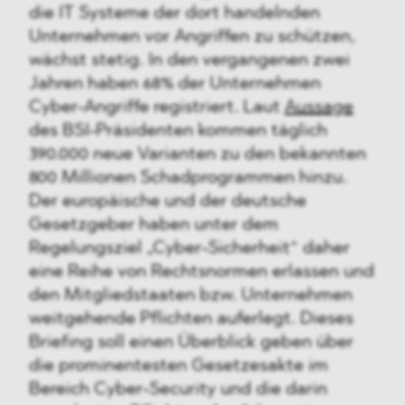
die IT Systeme der dort handelnden
Unternehmen vor Angriffen zu schützen,
wächst stetig. In den vergangenen zwei
Jahren haben 68% der Unternehmen
Cyber-Angriffe registriert. Laut
Aussage
des BSI-Präsidenten kommen täglich
390.000 neue Varianten zu den bekannten
800 Millionen Schadprogrammen hinzu.
Der europäische und der deutsche
Gesetzgeber haben unter dem
Regelungsziel „Cyber-Sicherheit“ daher
eine Reihe von Rechtsnormen erlassen und
den Mitgliedstaaten bzw. Unternehmen
weitgehende Pflichten auferlegt. Dieses
Briefing soll einen Überblick geben über
die prominentesten Gesetzesakte im
Bereich Cyber-Security und die darin