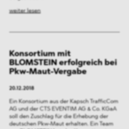
Medien & Technologie
weiter lesen
Verteidigung & Sicherheit
FMCG & Retail
Banken & Finanzen
Konsortium mit
Industrie
BLOMSTEIN erfolgreich bei
Pharma & Healthcare
Pkw-Maut-Vergabe
Infrastruktur & Transport
20.12.2018
Energie
Ein Konsortium aus der Kapsch TrafficCom
AG und der CTS EVENTIM AG & Co. KGaA
Allgemeines
soll den Zuschlag für die Erhebung der
deutschen Pkw-Maut erhalten. Ein Team