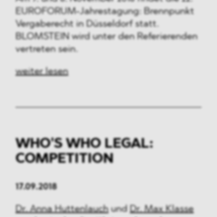
EUROFORUM-Jahrestagung: Brennpunkt
Vergaberecht in Düsseldorf statt.
BLOMSTEIN wird unter den Referierenden
vertreten sein.
weiter lesen
WHO'S WHO LEGAL:
COMPETITION
17.09.2018
Dr. Anna Huttenlauch
und
Dr. Max Klasse