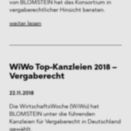
von BLOMSTEIN hat das Konsortium in
vergaberechtlicher Hinsicht beraten.
weiter lesen
WiWo Top-Kanzleien 2018 –
Vergaberecht
22.11.2018
Die WirtschaftsWoche (WiWo) hat
BLOMSTEIN unter die führenden
Kanzleien für Vergaberecht in Deutschland
gewählt.