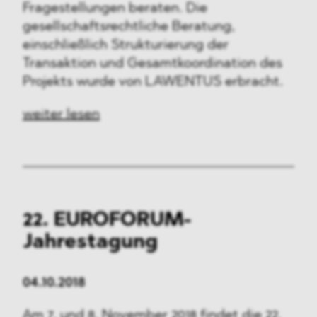
Fragestellungen beraten. Die
gesellschaftsrechtliche Beratung,
einschließlich Strukturierung der
Transaktion und Gesamtkoordination des
Projekts wurde von LAWENTUS erbracht.
weiter lesen
22.
EUROFORUM-
Jahrestagung
04.10.2018
Am 7. und 8. November 2018 findet die 22.