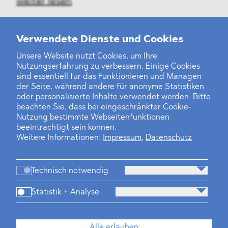
weiter lesen
Verwendete Dienste und Cookies
Unsere Website nutzt Cookies, um Ihre
‹
1
2
37
38
39
40
41
42
43
...
46
47
›
Nutzungserfahrung zu verbessern. Einige Cookies
sind essentiell für das Funktionieren und Managen
der Seite, während andere für anonyme Statistiken
oder personalisierte Inhalte verwendet werden. Bitte
beachten Sie, dass bei eingeschränkter Cookie-
Nutzung bestimmte Webseitenfunktionen
beeinträchtigt sein können.
Weitere Informationen:
Impressum
,
Datenschutz
Technisch notwendig
Statistik + Analyse
Kanzlei
Beratung
Personen
Industrien
Alle erlauben