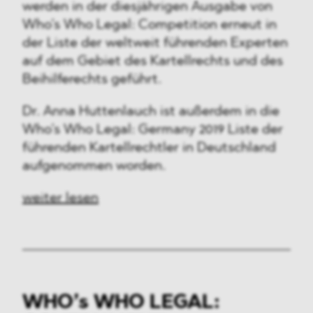
werden in der diesjährigen Ausgabe von
Who’s Who Legal: Competition erneut in
der Liste der weltweit führenden Experten
auf dem Gebiet des Kartellrechts und des
Beihilferechts geführt.
Dr. Anna Huttenlauch ist außerdem in die
Who’s Who Legal: Germany 2019 Liste der
führenden Kartellrechtler in Deutschland
aufgenommen worden.
weiter lesen
WHO’s WHO LEGAL: