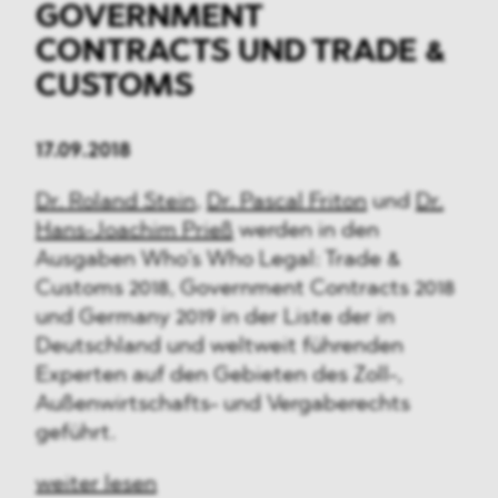
GOVERNMENT
CONTRACTS UND TRADE &
CUSTOMS
17.09.2018
Dr. Roland Stein
,
Dr. Pascal Friton
und
Dr.
Hans-Joachim Prieß
werden in den
Ausgaben Who’s Who Legal: Trade &
Customs 2018, Government Contracts 2018
und Germany 2019 in der Liste der in
Deutschland und weltweit führenden
Experten auf den Gebieten des Zoll-,
Außenwirtschafts- und Vergaberechts
geführt.
weiter lesen