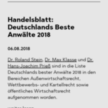
Handelsblatt:
Deutschlands Beste
Anwälte 2018
06.08.2018
Dr. Roland Stein
,
Dr. Max Klasse
und
Dr.
Hans-Joachim Prieß
sind in die Liste
Deutschlands bester Anwälte 2018 in den
Bereichen Außenwirtschaftsrecht,
Wettbewerbs- und Kartellrecht sowie
öffentliches Wirtschaftsrecht
aufgenommen worden.