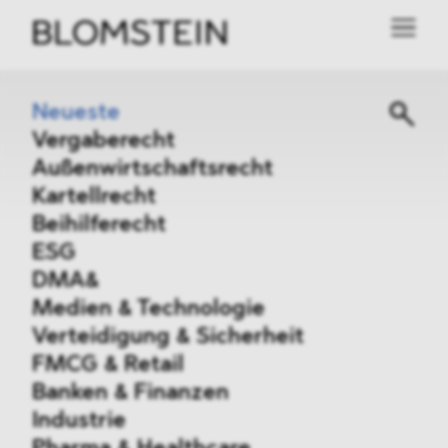
Neueste
Vergaberecht
Außenwirtschaftsrecht
Kartellrecht
Beihilferecht
ESG
DMA&
Medien & Technologie
Verteidigung & Sicherheit
FMCG & Retail
Banken & Finanzen
Industrie