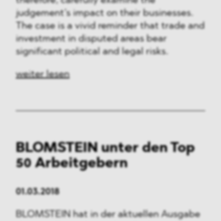
therefore, carefully examine the
judgement’s impact on their businesses.
The case is a vivid reminder that trade and
investment in disputed areas bear
significant political and legal risks.
weiter lesen
BLOMSTEIN unter den Top
50 Arbeitgebern
01.03.2018
BLOMSTEIN hat in der aktuellen Ausgabe