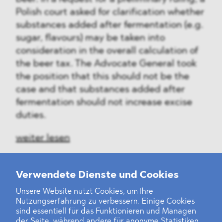
Polish court asked for clarification whether
substances added after fermentation (e.g.
sugar, flavours) may be taken into
consideration in the overall calculation of
the beer tax. The Advocate General took
the position that this should not be the
case and that substances added after
fermentation should not increase excise
duties.
weiter lesen
Verwendete Dienste und Cookies
Unsere Website nutzt Cookies, um Ihre
‹
1
2
...
38
39
40
41
42
43
44
45
46
47
›
Nutzungserfahrung zu verbessern. Einige Cookies
sind essentiell für das Funktionieren und Managen
der Seite, während andere für anonyme Statistiken