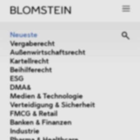
Neueste
Vergaberecht
Außenwirtschaftsrecht
Kartellrecht
Beihilferecht
ESG
DMA&
Medien & Technologie
Verteidigung & Sicherheit
FMCG & Retail
Banken & Finanzen
Industrie