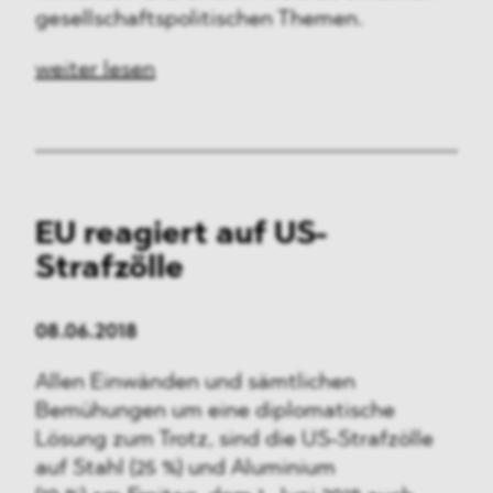
Medien & Technologie
gesellschaftspolitischen Themen.
Verteidigung & Sicherheit
weiter lesen
FMCG & Retail
Banken & Finanzen
Industrie
EU reagiert auf US-
Strafzölle
Pharma & Healthcare
Infrastruktur & Transport
08.06.2018
Energie
Allen Einwänden und sämtlichen
Bemühungen um eine diplomatische
Allgemeines
Lösung zum Trotz, sind die US-Strafzölle
auf Stahl (25 %) und Aluminium