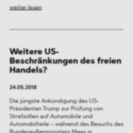
weiter lesen
Weitere US-
Beschränkungen des freien
Handels?
24.05.2018
Die jüngste Ankündigung des US-
Präsidenten Trump zur Prüfung von
Strafzöllen auf Automobile und
Automobilteile – während des Besuchs des
Bundesaußenministers Maas in