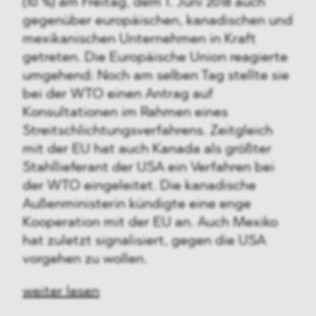
(10 %) am Freitag, dem 1. Juni 2018 auch
gegenüber europäischen, kanadischen und
mexikanischen Unternehmen in Kraft
getreten. Die Europäische Union reagierte
umgehend: Noch am selben Tag stellte sie
bei der WTO einen Antrag auf
Konsultationen im Rahmen eines
Streitschlichtungsverfahrens. Zeitgleich
mit der EU hat auch Kanada als größter
Stahllieferant der USA ein Verfahren bei
der WTO eingeleitet. Die kanadische
Außenministerin kündigte eine enge
Kooperation mit der EU an. Auch Mexiko
hat zuletzt signalisiert, gegen die USA
vorgehen zu wollen.
weiter lesen