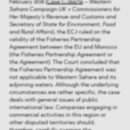
February 2018 (
Case C-266/16
–
Western
Sahara Campaign UK v Commissioners for
Her Majesty’s Revenue and Customs and
Secretary of State for Environment, Food
and Rural Affairs
), the ECJ ruled on the
validity of the Fisheries Partnership
Agreement between the EU and Morocco
(
the Fisheries Partnership Agreement
or
the Agreement
). The Court concluded that
the Fisheries Partnership Agreement was
not applicable to Western Sahara and its
adjoining waters. Although the underlying
circumstances are rather specific, the case
deals with general issues of public
international law. Companies engaging in
commercial activities in this region or
other disputed territories should,