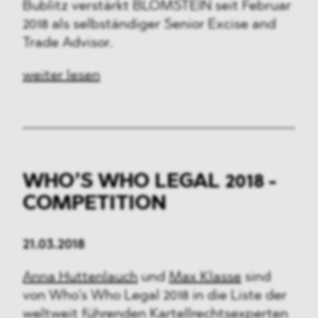
Bublitz verstärkt BLOMSTEIN seit Februar
2018 als selbständiger Senior Excise and
Trade Advisor.
weiter lesen
WHO’S WHO LEGAL 2018 -
COMPETITION
21.03.2018
Anna Huttenlauch
und
Max Klasse
sind
von Who’s Who Legal 2018 in die Liste der
weltweit führenden Kartellrechtsexperten