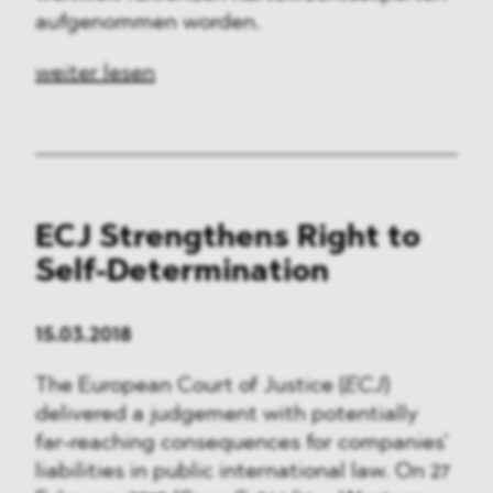
aufgenommen worden.
weiter lesen
ECJ Strengthens Right to
Self-Determination
15.03.2018
The European Court of Justice (
ECJ
)
delivered a judgement with potentially
far-reaching consequences for companies’
liabilities in public international law. On 27