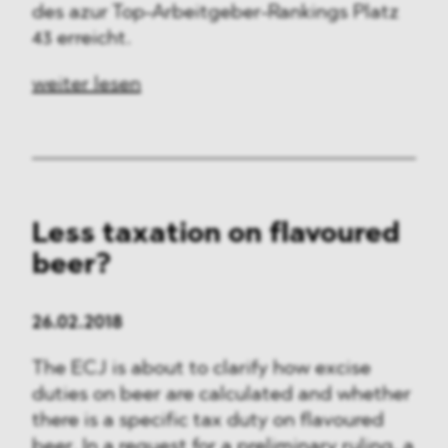
des azur Top-Arbeitgeber-Rankings Platz
43 erreicht.
weiter lesen
Less taxation on flavoured
beer?
26.02.2018
The ECJ is about to clarify how excise
duties on beer are calculated and whether
there is a specific tax duty on flavoured
beer. In a request for a preliminary ruling, a