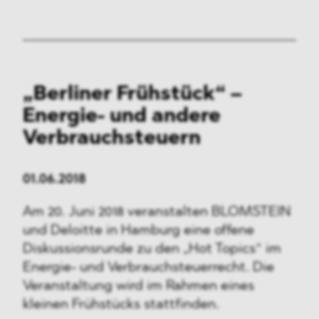
„Berliner Frühstück“ –
Energie- und andere
Verbrauchsteuern
01.06.2018
Am 20. Juni 2018 veranstalten BLOMSTEIN
und Deloitte in Hamburg eine offene
Diskussionsrunde zu den „Hot Topics“ im
Energie- und Verbrauchsteuerrecht. Die
Veranstaltung wird im Rahmen eines
kleinen Frühstücks stattfinden.