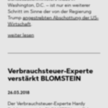
Washington, D.C. – ist nur ein weiterer
Schritt im Sinne der von der Regierung
Trump
angestrebten Abschottung der US-
Wirtschaft
.
weiter lesen
Verbrauchsteuer-Experte
verstärkt BLOMSTEIN
26.03.2018
Der Verbrauchsteuer-Experte Hardy