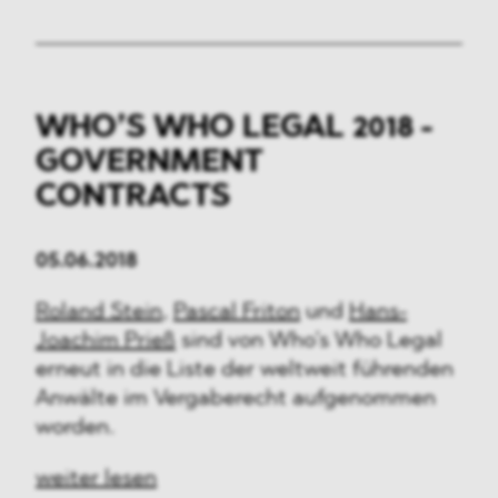
WHO’S WHO LEGAL 2018 -
GOVERNMENT
CONTRACTS
05.06.2018
Roland Stein
,
Pascal Friton
und
Hans-
Joachim Prieß
sind von Who’s Who Legal
erneut in die Liste der weltweit führenden
Anwälte im Vergaberecht aufgenommen
worden.
weiter lesen