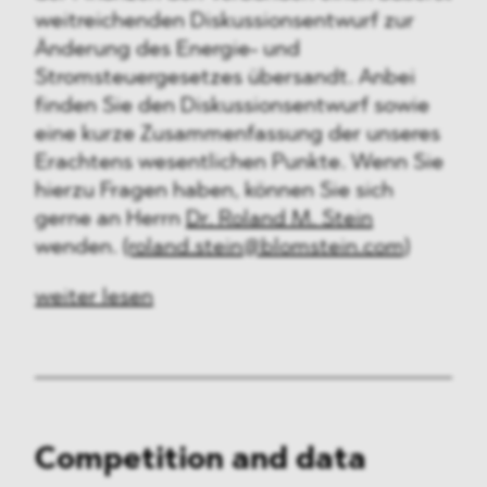
weitreichenden Diskussionsentwurf zur
Änderung des Energie- und
Stromsteuergesetzes übersandt. Anbei
finden Sie den Diskussionsentwurf sowie
eine kurze Zusammenfassung der unseres
Erachtens wesentlichen Punkte. Wenn Sie
hierzu Fragen haben, können Sie sich
gerne an Herrn
Dr. Roland M. Stein
wenden.
(roland.stein@blomstein.com)
weiter lesen
Competition and data