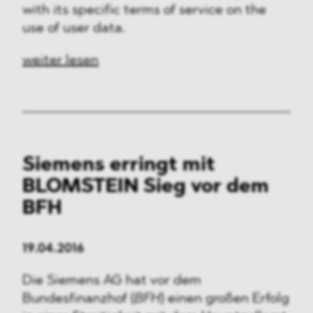
with its specific terms of service on the
use of user data.
weiter lesen
Siemens erringt mit
BLOMSTEIN Sieg vor dem
BFH
19.04.2016
Die Siemens AG hat vor dem
Bundesfinanzhof (
BFH
) einen großen Erfolg