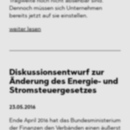
Tragweite noch nicht absehbar sind.
Dennoch müssen sich Unternehmen
bereits jetzt auf sie einstellen.
weiter lesen
Diskussionsentwurf zur
Änderung des Energie- und
Stromsteuergesetzes
23.05.2016
Ende April 2016 hat das Bundesministerium
der Finanzen den Verbänden einen äußerst