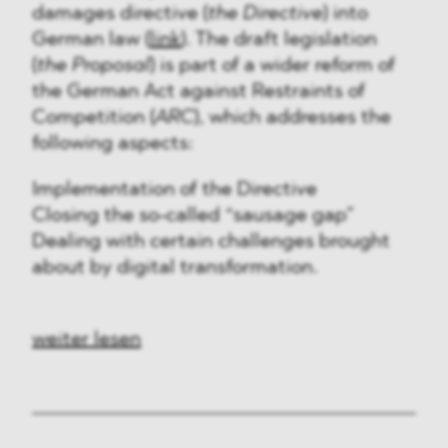
damages directive (
the Directive
) into
German law (
link
). The draft legislation
(
the Proposal
) is part of a wider reform of
the German Act against Restraints of
Competition (
ARC
), which addresses the
following aspects:
Implementation of the Directive
Closing the so-called “sausage gap”
Dealing with certain challenges brought
about by digital transformation.
weiter lesen