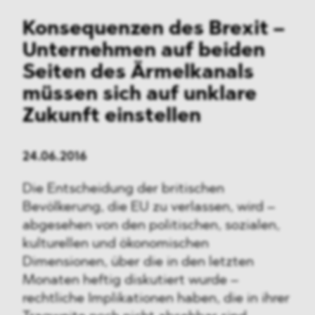
Konsequenzen des Brexit –
Unternehmen auf beiden
Seiten des Ärmelkanals
müssen sich auf unklare
Zukunft einstellen
24.06.2016
Die Entscheidung der britischen
Bevölkerung, die EU zu verlassen, wird –
abgesehen von den politischen, sozialen,
kulturellen und ökonomischen
Dimensionen, über die in den letzten
Monaten heftig diskutiert wurde –
rechtliche Implikationen haben, die in ihrer