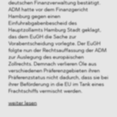
deutschen Finanzverwaltung bestätigt.
ADM hatte vor dem Finanzgericht
Hamburg gegen einen
Einfuhrabgabenbescheid des
Hauptzollamts Hamburg Stadt geklagt,
das dem EuGH die Sache zur
Vorabentscheidung vorlegte. Der EuGH
folgte nun der Rechtsauffassung der ADM
zur Auslegung des europäischen
Zollrechts. Demnach verlieren Öle aus
verschiedenen Präferenzgebieten ihren
Präferenzstatus nicht dadurch, dass sie bei
ihrer Beförderung in die EU im Tank eines
Frachtschiffs vermischt werden.
weiter lesen