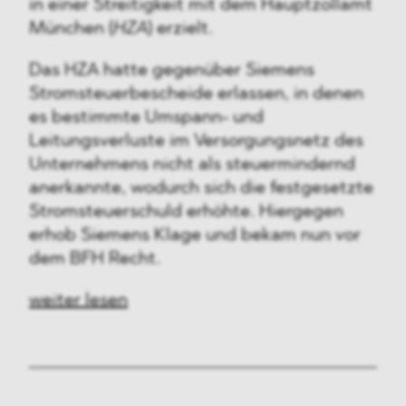
in einer Streitigkeit mit dem Hauptzollamt
München (
HZA
) erzielt.
Das HZA hatte gegenüber Siemens
Stromsteuerbescheide erlassen, in denen
es bestimmte Umspann- und
Leitungsverluste im Versorgungsnetz des
Unternehmens nicht als steuermindernd
anerkannte, wodurch sich die festgesetzte
Stromsteuerschuld erhöhte. Hiergegen
erhob Siemens Klage und bekam nun vor
dem BFH Recht.
weiter lesen