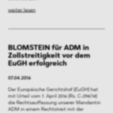
weiter lesen
BLOMSTEIN für ADM in
Zollstreitigkeit vor dem
EuGH erfolgreich
07.04.2016
Der Europäische Gerichtshof (
EuGH
) hat
mit Urteil vom 7. April 2016 (Rs. C-294/14)
die Rechtsauffassung unserer Mandantin
ADM in einem Rechtstreit mit der