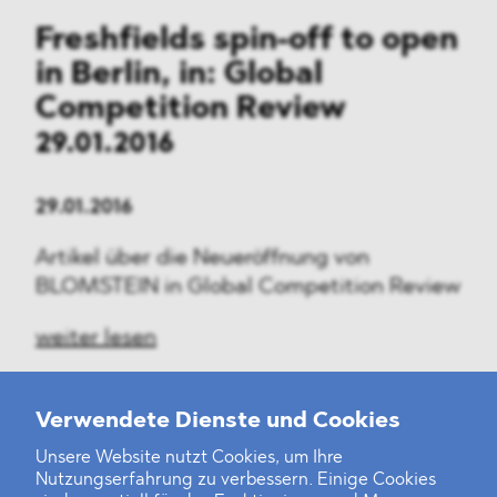
Freshfields spin-off to open
in Berlin, in: Global
Competition Review
29.01.2016
29.01.2016
Artikel über die Neueröffnung von
BLOMSTEIN in Global Competition Review
weiter lesen
Verwendete Dienste und Cookies
Unsere Website nutzt Cookies, um Ihre
‹
1
2
...
38
39
40
41
42
43
44
45
46
47
›
Nutzungserfahrung zu verbessern. Einige Cookies