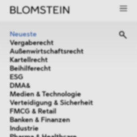
Neueste
Vergaberecht
Außenwirtschaftsrecht
Kartellrecht
Beihilferecht
ESG
DMA&
Medien & Technologie
Verteidigung & Sicherheit
FMCG & Retail
Banken & Finanzen
Industrie