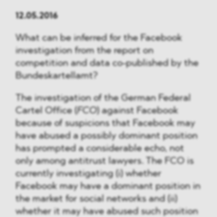
12.05.2016
What can be inferred for the Facebook
investigation from the report on
competition and data co-published by the
Bundeskartellamt?
The investigation of the German Federal
Cartel Office (
FCO
) against Facebook
because of suspicions that Facebook may
have abused a possibly dominant position
has prompted a considerable echo, not
only among antitrust lawyers. The FCO is
currently investigating (i) whether
Facebook may have a dominant position in
the market for social networks and (ii)
whether it may have abused such position