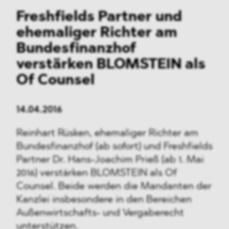
Freshfields Partner und
ehemaliger Richter am
Bundesfinanzhof
verstärken BLOMSTEIN als
Of Counsel
14.04.2016
Reinhart Rüsken, ehemaliger Richter am
Bundesfinanzhof (ab sofort) und Freshfields
Partner Dr. Hans-Joachim Prieß (ab 1. Mai
2016) verstärken BLOMSTEIN als Of
Counsel. Beide werden die Mandanten der
Kanzlei insbesondere in den Bereichen
Außenwirtschafts- und Vergaberecht
unterstützen.