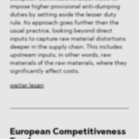
impose higher provisional anti-dumping
duties by setting aside the lesser duty
rule. Its approach goes further than the
usual practice, looking beyond direct
inputs to capture raw material distortions
deeper in the supply chain. This includes
upstream inputs, in other words, raw
materials of the raw materials, where they
significantly affect costs.
weiter lesen
European Competitiveness