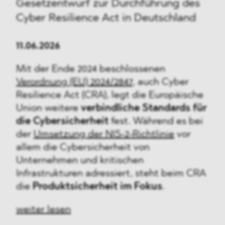
Gesetzentwurf zur Durchführung des
Cyber Resilience Act in Deutschland
11.06.2026
Mit der Ende 2024 beschlossenen
Verordnung (EU) 2024/2847
, auch Cyber
Resilience Act (CRA), legt die Europäische
Union weitere
verbindliche Standards für
die Cybersicherheit
fest. Während es bei
der
Umsetzung der NIS-2-Richtlinie
vor
allem die Cybersicherheit von
Unternehmen und kritischen
Infrastrukturen adressiert, steht beim CRA
die
Produktsicherheit im Fokus
.
weiter lesen