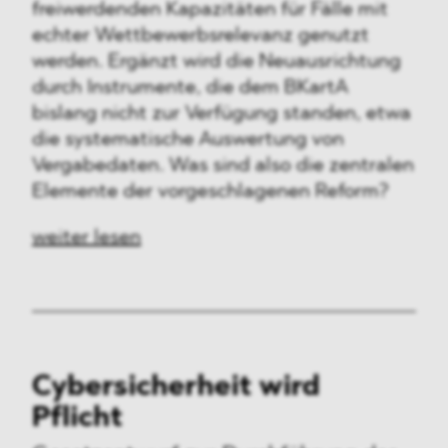
freiwerdenden Kapazitäten für Fälle mit
echter Wettbewerbsrelevanz genutzt
werden. Ergänzt wird die Neuausrichtung
durch Instrumente, die dem BKartA
bislang nicht zur Verfügung standen, etwa
die systematische Auswertung von
Vergabedaten. Was sind also die zentralen
Elemente der vorgeschlagenen Reform?
weiter lesen
Cybersicherheit wird
Pflicht