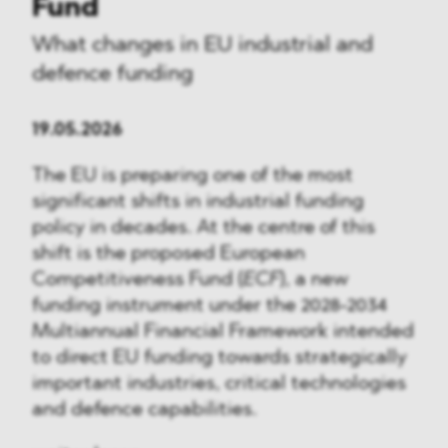
Fund
What changes in EU industrial and
defence funding
19.05.2026
The EU is preparing one of the most
significant shifts in industrial funding
policy in decades. At the centre of this
shift is the proposed European
Competitiveness Fund (
ECF
), a new
funding instrument under the 2028-2034
Multiannual Financial Framework intended
to direct EU funding towards strategically
important industries, critical technologies
and defence capabilities.