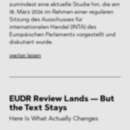
zumindest eine aktuelle Studie hin, die am
18. März 2026 im Rahmen einer regulären
Sitzung des Ausschusses für
internationalen Handel (INTA) des
Europäischen Parlaments vorgestellt und
diskutiert wurde.
weiter lesen
EUDR Review Lands — But
the Text Stays
Here Is What Actually Changes