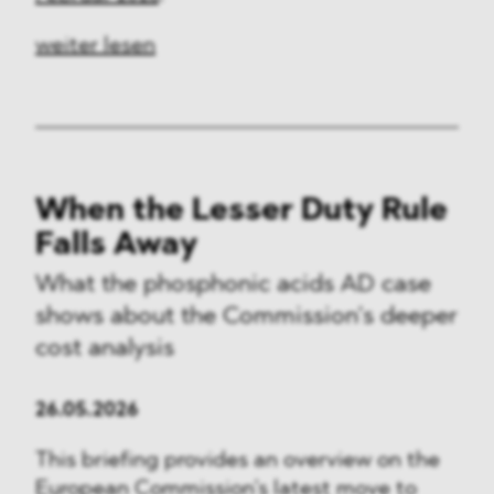
weiter lesen
When the Lesser Duty Rule
Falls Away
What the phosphonic acids AD case
shows about the Commission’s deeper
cost analysis
26.05.2026
This briefing provides an overview on the
European Commission’s latest move to