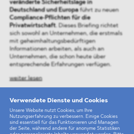
veränderte Sicherheitslage in
Deutschland und Europa
führt zu neuen
Compliance‑Pflichten für die
Privatwirtschaft
. Dieses Briefing richtet
sich sowohl an Unternehmen, die erstmals
mit geheimhaltungsbedürftigen
Informationen arbeiten, als auch an
Unternehmen, die schon heute über
entsprechende Erfahrungen verfügen.
weiter lesen
Verwendete Dienste und Cookies
Unsere Website nutzt Cookies, um Ihre
‹
1
2
3
4
5
6
7
8
9
10
...
46
47
›
Nutzungserfahrung zu verbessern. Einige Cookies
sind essentiell für das Funktionieren und Managen
der Seite, während andere für anonyme Statistiken