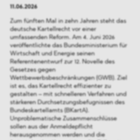
11.06.2026
Zum fünften Mal in zehn Jahren steht das
deutsche Kartellrecht vor einer
umfassenden Reform. Am 4. Juni 2026
veröffentlichte das Bundesministerium für
Wirtschaft und Energie seinen
Referentenentwurf zur 12. Novelle des
Gesetzes gegen
Wettbewerbsbeschränkungen (GWB). Ziel
ist es, das Kartellrecht effizienter zu
gestalten – mit schnelleren Verfahren und
stärkeren Durchsetzungsbefugnissen des
Bundeskartellamts (BKartA).
Unproblematische Zusammenschlüsse
sollen aus der Anmeldepflicht
herausgenommen werden und die