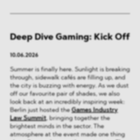
Deep Dive Gaming: Kick Off
10.06.2026
Summer is finally here. Sunlight is breaking
through, sidewalk cafés are filling up, and
the city is buzzing with energy. As we dust
off our favourite pair of shades, we also
look back at an incredibly inspiring week:
Berlin just hosted the
Games Industry
Law Summit
, bringing together the
brightest minds in the sector. The
atmosphere at the event made one thing