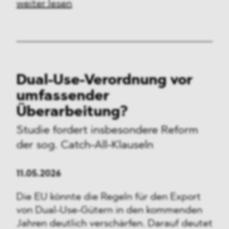
weiter lesen
Dual-Use-Verordnung vor
umfassender
Überarbeitung?
Studie fordert insbesondere Reform
der sog. Catch-All-Klauseln
11.05.2026
Die EU könnte die Regeln für den Export
von Dual-Use-Gütern in den kommenden
Jahren deutlich verschärfen. Darauf deutet