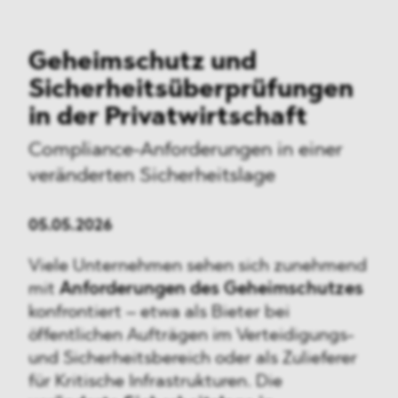
Geheimschutz und
Sicherheitsüberprüfungen
in der Privatwirtschaft
Compliance-Anforderungen
in einer
veränderten Sicherheitslage
05.05.2026
Viele Unternehmen sehen sich zunehmend
mit
Anforderungen des Geheimschutzes
konfrontiert – etwa als Bieter bei
öffentlichen Aufträgen im Verteidigungs-
und Sicherheitsbereich oder als Zulieferer
für Kritische Infrastrukturen. Die