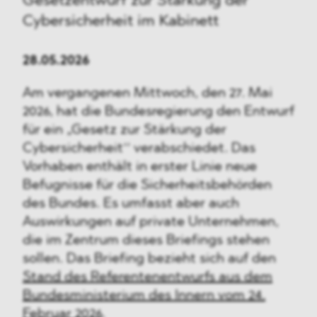
Gesetzentwurf zur Stärkung der
Cybersicherheit im Kabinett
28.05.2026
Am vergangenen Mittwoch, den 27. Mai
2026, hat die Bundesregierung den Entwurf
für ein „Gesetz zur Stärkung der
Cybersicherheit‘‘ verabschiedet. Das
Vorhaben enthält in erster Linie neue
Befugnisse für die Sicherheitsbehörden
des Bundes. Es umfasst aber auch
Auswirkungen auf private Unternehmen,
die im Zentrum dieses Briefings stehen
sollen. Das Briefing bezieht sich auf den
Stand des Referentenentwurfs aus dem
Bundesministerium des Innern vom 24.
Februar 2026
.