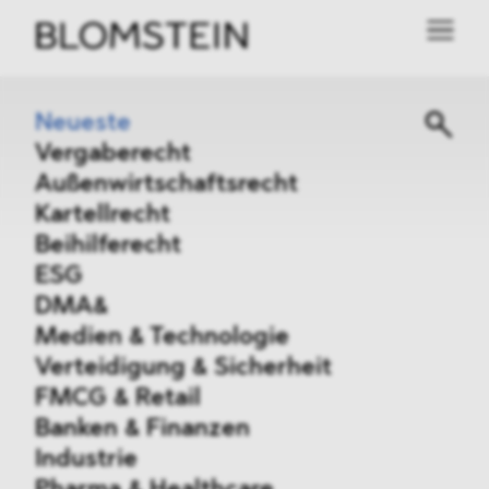
Neueste
Vergaberecht
Außenwirtschaftsrecht
Kartellrecht
Beihilferecht
ESG
DMA&
Medien & Technologie
Verteidigung & Sicherheit
FMCG & Retail
Banken & Finanzen
Industrie