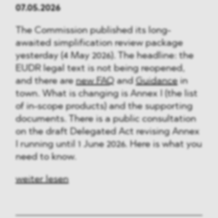
07.05.2026
The Commission published its long-
awaited simplification review package
yesterday (4 May 2026). The headline: the
EUDR legal text is not being reopened,
and there are
new FAQ
and
Guidance
in
town. What is changing is Annex I (the list
of in-scope products) and the supporting
documents. There is a public consultation
on the draft Delegated Act revising Annex
I running until 1 June 2026. Here is what you
need to know.
weiter lesen