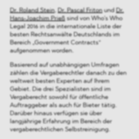
Dr. Roland Stein
,
Dr. Pascal Friton
und
Dr.
Hans-Joachim Prieß
sind von Who’s Who
Legal 2016 in die internationale Liste der
besten Rechtsanwälte Deutschlands im
Bereich „Government Contracts“
aufgenommen worden.
Basierend auf unabhängigen Umfragen
zählen die Vergaberechtler danach zu den
weltweit besten Experten auf Ihrem
Gebiet. Die drei Spezialisten sind im
Vergaberecht sowohl für öffentliche
Auftraggeber als auch für Bieter tätig.
Darüber hinaus verfügen sie über
langjährige Erfahrung im Bereich der
vergaberechtlichen Selbstreinigung.