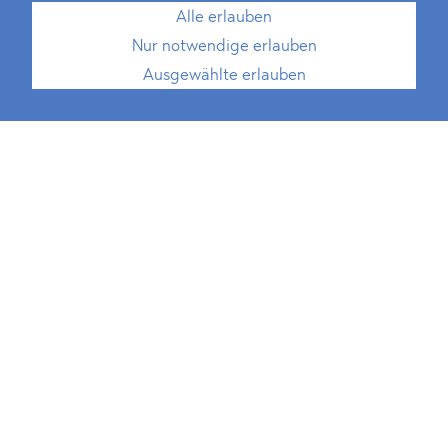
Alle erlauben
Nur notwendige erlauben
Ausgewählte erlauben
Ihre Karriere bei
BLOMSTEIN
BLOMSTEIN ist eine wachsende
Unternehmung. Wir sind ständig auf der
Suche nach herausragenden Talenten, die
Exzellenz mit Unternehmergeist verbinden
– in der juristischen Tätigkeit, etwa als