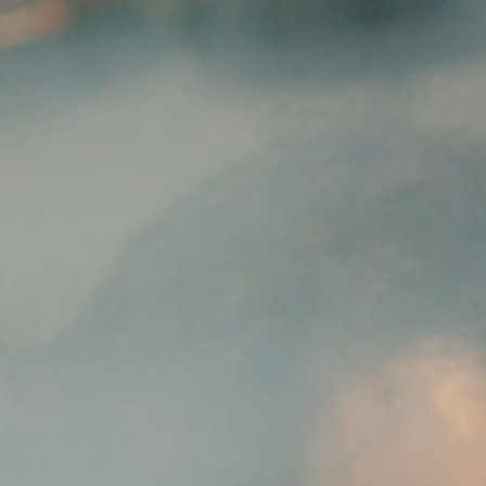
ei
Neues
ung
Dawn Raids
nen
Standorte
trien
Karriere
Brasilien-Praxis