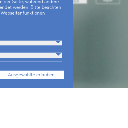
en der Seite, während andere
wendet werden. Bitte beachten
e Webseitenfunktionen
Ausgewählte erlauben