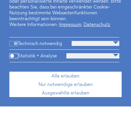
oder personalisierte Inhalte verwendet werden. Bitte
beachten Sie, dass bei eingeschränkter Cookie-
Nutzung bestimmte Webseitenfunktionen
beeinträchtigt sein können.
Weitere Informationen:
Impressum
,
Datenschutz
Technisch notwendig
Statistik + Analyse
Alle erlauben
Nur notwendige erlauben
Ausgewählte erlauben