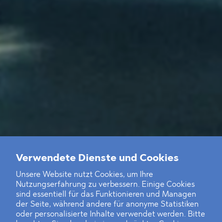
Verwendete Dienste und Cookies
Unsere Website nutzt Cookies, um Ihre
Nutzungserfahrung zu verbessern. Einige Cookies
sind essentiell für das Funktionieren und Managen
der Seite, während andere für anonyme Statistiken
oder personalisierte Inhalte verwendet werden. Bitte