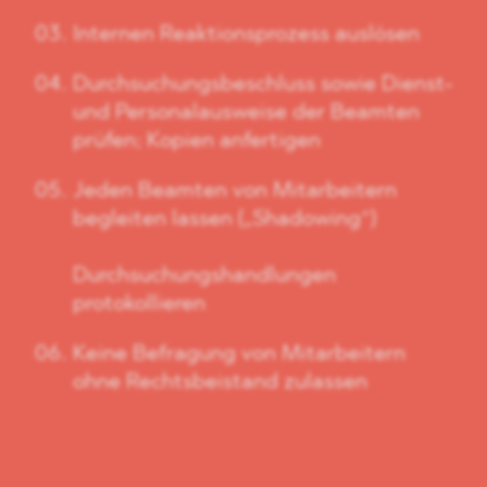
Internen Reaktionsprozess auslösen
Durchsuchungsbeschluss sowie Dienst-
und Personalausweise der Beamten
prüfen; Kopien anfertigen
Jeden Beamten von Mitarbeitern
begleiten lassen („Shadowing“)
Durchsuchungshandlungen
protokollieren
Keine Befragung von Mitarbeitern
ohne Rechtsbeistand zulassen