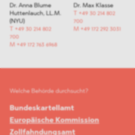
Dr. Anna Blume
Dr. Max Klasse
Huttenlauch, LL.M.
T
+49 30 214 802
(NYU)
700
T
+49 30 214 802
M
+49 172 292 3031
700
M
+49 172 763 6968
Welche Behörde durchsucht?
Bundeskartellamt
Europäische Kommission
Zollfahndungsamt