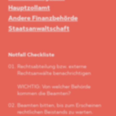
Hauptzollamt
Andere Finanzbehörde
Staatsanwaltschaft
Notfall Checkliste
Rechtsabteilung bzw. externe
Rechtsanwälte benachrichtigen
WICHTIG: Von welcher Behörde
kommen die Beamten?
Beamten bitten, bis zum Erscheinen
rechtlichen Beistands zu warten.