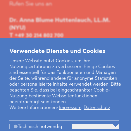
Rufen Sie uns an
Dr. Anna Blume Huttenlauch, LL.M.
(NYU)
T
+49 30 214 802 700
M
+49 172 763 6968
anna.huttenlauch@blomstein.com
Verwendete Dienste und Cookies
Unsere Website nutzt Cookies, um Ihre
Dr. Max Klasse
Nutzungserfahrung zu verbessern. Einige Cookies
sind essentiell für das Funktionieren und Managen
T
+49 30 214 802 700
der Seite, während andere für anonyme Statistiken
M
+49 172 292 3031
oder personalisierte Inhalte verwendet werden. Bitte
max.klasse@blomstein.com
beachten Sie, dass bei eingeschränkter Cookie-
Nutzung bestimmte Webseitenfunktionen
beeinträchtigt sein können.
Weitere Informationen:
Impressum
,
Datenschutz
Technisch notwendig