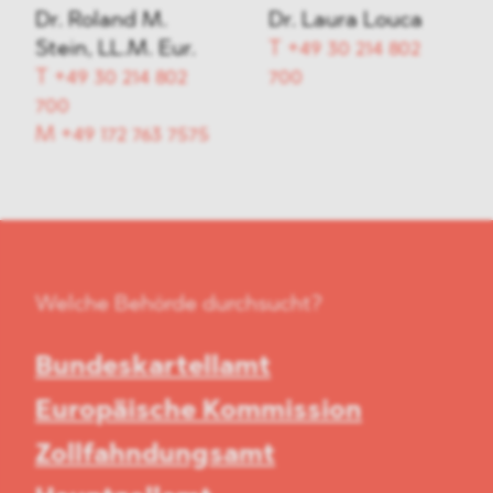
Dr. Roland M.
Dr. Laura Louca
Stein, LL.M. Eur.
T
+49 30 214 802
T
+49 30 214 802
700
700
M
+49 172 763 7575
Welche Behörde durchsucht?
Bundeskartellamt
Europäische Kommission
Zollfahndungsamt