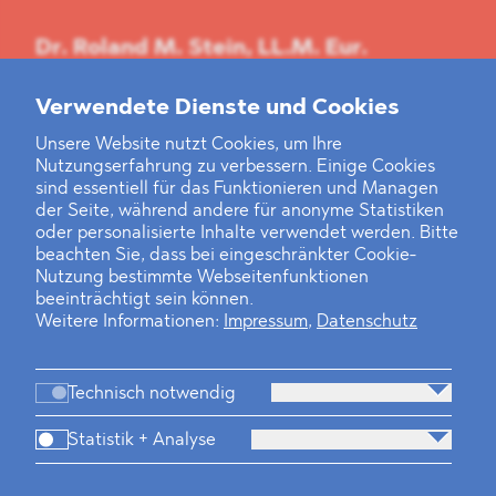
Dr. Roland M. Stein, LL.M. Eur.
T
+49 30 214 802 700
M
+49 172 763 7575
Verwendete Dienste und Cookies
roland.stein@blomstein.com
Unsere Website nutzt Cookies, um Ihre
Nutzungserfahrung zu verbessern. Einige Cookies
sind essentiell für das Funktionieren und Managen
Dr. Laura Louca
der Seite, während andere für anonyme Statistiken
T
+49 30 214 802 700
oder personalisierte Inhalte verwendet werden. Bitte
laura.louca@blomstein.com
beachten Sie, dass bei eingeschränkter Cookie-
Nutzung bestimmte Webseitenfunktionen
beeinträchtigt sein können.
Weitere Informationen:
Impressum
,
Datenschutz
Technisch notwendig
Statistik + Analyse
Kanzlei
Beratung
Personen
Industrien