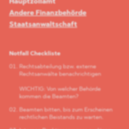
Hauptzollamt
Andere Finanzbehörde
Staatsanwaltschaft
Notfall Checkliste
Rechtsabteilung bzw. externe
Rechtsanwälte benachrichtigen
WICHTIG: Von welcher Behörde
kommen die Beamten?
Beamten bitten, bis zum Erscheinen
rechtlichen Beistands zu warten.