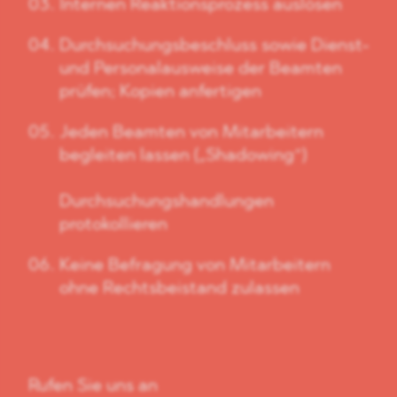
Internen Reaktionsprozess auslösen
Durchsuchungsbeschluss sowie Dienst-
und Personalausweise der Beamten
prüfen; Kopien anfertigen
Jeden Beamten von Mitarbeitern
begleiten lassen („Shadowing“)
Durchsuchungshandlungen
protokollieren
Keine Befragung von Mitarbeitern
ohne Rechtsbeistand zulassen
Rufen Sie uns an