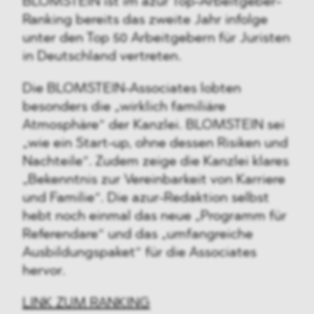
BLOMSTEIN ist im azur Top-Arbeitgeber-
Ranking bereits das zweite Jahr infolge
unter den Top 50 Arbeitgebern für Juristen
in Deutschland vertreten.
Die BLOMSTEIN-Associates lobten
besonders die „wirklich familiäre
Atmosphäre“ der Kanzlei. BLOMSTEIN sei
„wie ein Start-up, ohne dessen Risiken und
Nachteile“. Zudem zeige die Kanzlei klares
„Bekenntnis zur Vereinbarkeit von Karriere
und Familie“. Die azur-Redaktion selbst
hebt noch einmal das neue „Programm für
Referendare“ und das „umfangreiche
Ausbildungspaket“ für die Associates
hervor.
LINK ZUM RANKING