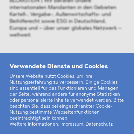
BLOMSTEIN | Wir beraten unsere
internationalen Mandanten in den Gebieten
Kartell-, Vergabe-, Außenwirtschafts- und
Beihilferecht sowie ESG in Deutschland,
Europa und – über unser globales Netzwerk –
weltweit.
Weitere Neuigkeiten
Verwendete Dienste und Cookies
Unsere Website nutzt Cookies, um Ihre
Nutzungserfahrung zu verbessern. Einige Cookies
Finanz- und Energiesektor im Visier
sind essentiell für das Funktionieren und Managen
der Seite, während andere für anonyme Statistiken
Private Dancer
oder personalisierte Inhalte verwendet werden. Bitte
beachten Sie, dass bei eingeschränkter Cookie-
Game Over?
Nutzung bestimmte Webseitenfunktionen
beeinträchtigt sein können.
Weitere Informationen:
Impressum
,
Datenschutz