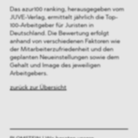
Das azur100 ranking, herausgegeben vom
JUVE-Verlag, ermittelt jährlich die Top-
100-Arbeitgeber für Juristen in
Deutschland. Die Bewertung erfolgt
anhand von verschiedenen Faktoren wie
der Mitarbeiterzufriedenheit und den
geplanten Neueinstellungen sowie dem
Gehalt und Image des jeweiligen
Arbeitgebers.
zurück zur Übersicht