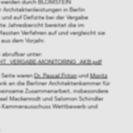
s werden durch BLOMSTEIN
 Architektenleistungen in Berlin
 und auf Defizite bei der Vergabe
te Jahresbericht bereitet die im
assten Verfahren auf und vergleicht sie
 aus dem Vorjahr.
t abrufbar unter:
CHT_VERGABE-MONITORING_AKB.pdf
r Seite waren
Dr. Pascal Friton
und
Moritz
ank an die Berliner Architektenkammer für
emeinsame Zusammenarbeit, insbesondere
hael Mackenrodt und Salomon Schindler
n Kammerausschuss Wettbewerb und