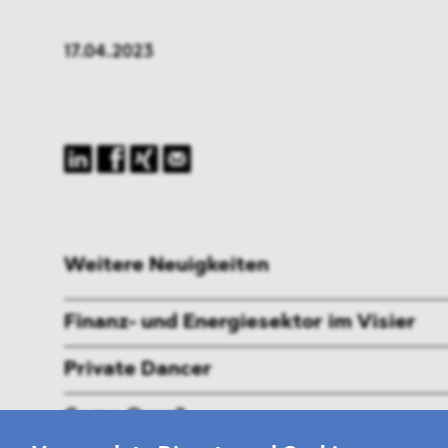
17.04.2023
Weitere Neuigkeiten
Finanz- und Energiesektor im Visier
Private Dancer
Game Over?