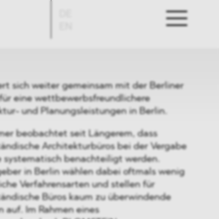
DE
EN
 sich weiter gemeinsam mit der Berliner
ür eine wettbewerbsfreundlichere
tur- und Planungsleistungen in Berlin.
mer beobachtet seit Längerem, dass
tändische Architekturbüros bei der Vergabe
e systematisch benachteiligt werden.
geber in Berlin wählen dabei oftmals wenig
che Verfahrensarten und stellen für
ständische Büros kaum zu überwindende
 auf. Im Rahmen eines