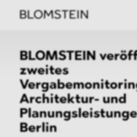
Kanzl
Berat
Perso
Indus
BLOMSTEIN veröff
zweites
Vergabemonitorin
Architektur- und
Planungsleistunge
Berlin