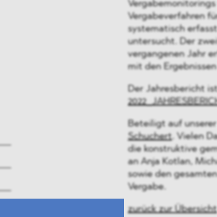
Vergabemonitoring
Vergabeverfahren für
systematisch erfasst
untersucht. Der zwei
vergangenen Jahr erf
mit den Ergebnissen
Der Jahresbericht is
2022_JAHRESBERI
Beteiligt auf unsere
Schuchert
. Vielen D
die konstruktive g
an Anja Kotlan, Mic
sowie den gesamte
Vergabe.
zurück zur Übersicht