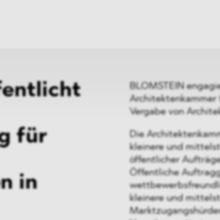
ei
Neues
ung
Dawn Raids
nen
Standorte
trien
Karriere
Brasilien-Praxis
entlicht
BLOMSTEIN engagiert
Architektenkammer f
Vergabe von Architek
g für
Die Architektenkam
kleinere und mittels
öffentlicher Aufträg
Öffentliche Auftrag
n in
wettbewerbsfreundli
kleinere und mittel
Marktzugangshürden