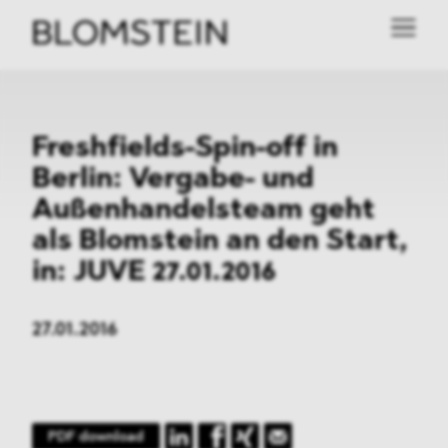
Freshfields-Spin-off in
Berlin: Vergabe- und
Außenhandelsteam geht
als Blomstein an den Start,
in: JUVE 27.01.2016
27.01.2016
PDF download