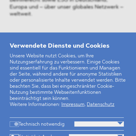
Beihilferecht sowie ESG in Deutschland,
Europa und – über unser globales Netzwerk –
weltweit.
Weitere Neuigkeiten
Verwendete Dienste und Cookies
Unsere Website nutzt Cookies, um Ihre
Nutzungserfahrung zu verbessern. Einige Cookies
Finanz- und Energiesektor im Visier
sind essentiell für das Funktionieren und Managen
der Seite, während andere für anonyme Statistiken
Private Dancer
oder personalisierte Inhalte verwendet werden. Bitte
beachten Sie, dass bei eingeschränkter Cookie-
Game Over?
Nutzung bestimmte Webseitenfunktionen
beeinträchtigt sein können.
Weitere Informationen:
Impressum
,
Datenschutz
Technisch notwendig