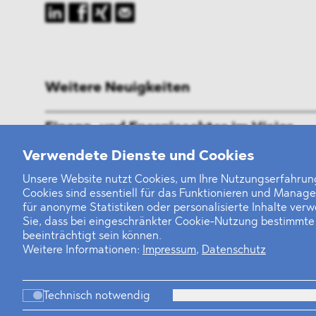
Weitere Neuigkeiten
Finanz- und Energiesektor im Visier
Verwendete Dienste und Cookies
Private Dancer
Unsere Website nutzt Cookies, um Ihre Nutzungserfahrung
Game Over?
Cookies sind essentiell für das Funktionieren und Manag
für anonyme Statistiken oder personalisierte Inhalte ver
Sie, dass bei eingeschränkter Cookie-Nutzung bestimmt
beeinträchtigt sein können.
Weitere Informationen:
Impressum
,
Datenschutz
Kanzlei
Beratung
Pe
Technisch notwendig