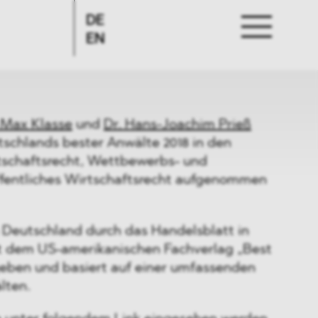
DE
EN
 Max Klasse
und
Dr. Hans-Joachim Prieß
utschlands bester Anwälte 2018 in den
tschaftsrecht, Wettbewerbs- und
öffentliches Wirtschaftsrecht aufgenommen
n Deutschland durch das Handelsblatt in
 dem US-amerikanischen Fachverlag „Best
eben und basiert auf einer umfassenden
lten.