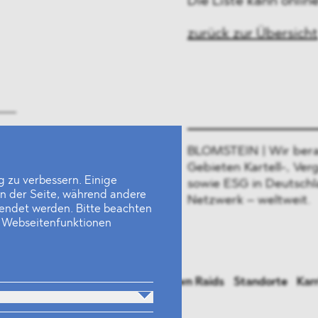
Die Liste kann onli
zurück zur Übersicht
BLOMSTEIN | Wir bera
Gebieten Kartell-, Ver
 zu verbessern. Einige
sowie ESG in Deutschl
en der Seite, während andere
Netzwerk – weltweit.
wendet werden. Bitte beachten
e Webseitenfunktionen
rsonen
Industrien
Neues
Dawn Raids
Standorte
Karr