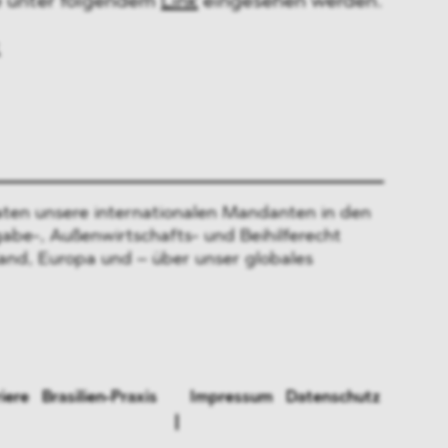
ne unter folgendem
Link
eingesehen werden.
ten unsere internationalen Mandanten in den
gabe-, Außenwirtschafts- und Beihilferecht
and, Europa und – über unser globales
iere
Brasilien-Praxis
Impressum
Datenschutz