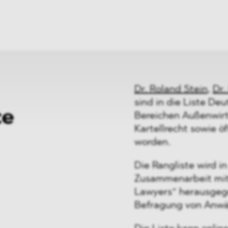
ei
Neues
ung
Dawn Raids
nen
Standorte
trien
Karriere
Brasilien-Praxis
Dr. Roland Stein
,
Dr.
sind in die Liste De
te
Bereichen Außenwir
Kartellrecht sowie 
worden.
Die Rangliste wird i
Zusammenarbeit mit
Lawyers“ herausgeg
Befragung von Anwä