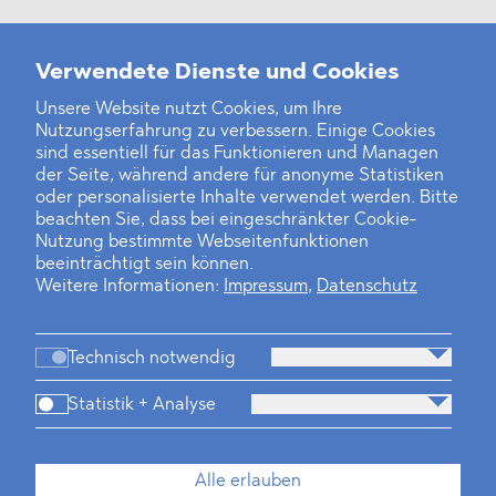
Weitere Neuigkeiten
Verwendete Dienste und Cookies
Unsere Website nutzt Cookies, um Ihre
Nutzungserfahrung zu verbessern. Einige Cookies
Finanz- und Energiesektor im Visier
sind essentiell für das Funktionieren und Managen
der Seite, während andere für anonyme Statistiken
Private Dancer
oder personalisierte Inhalte verwendet werden. Bitte
beachten Sie, dass bei eingeschränkter Cookie-
Game Over?
Nutzung bestimmte Webseitenfunktionen
beeinträchtigt sein können.
Weitere Informationen:
Impressum
,
Datenschutz
Technisch notwendig
Statistik + Analyse
Kanzlei
Beratung
Personen
Industrien
Alle erlauben
Neues
Dawn Raids
Standorte
Karriere