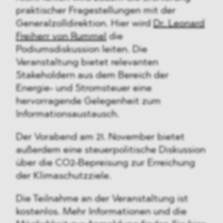
praktischer Fragestellungen mit der
Generalzolldirektion. Hier wird
Dr. Leonard
Freiherr von Rummel
die
Podiumsdiskussion leiten. Die
Veranstaltung bietet relevanten
Stakeholdern aus dem Bereich der
Energie- und Stromsteuer eine
hervorragende Gelegenheit zum
Informationsaustausch.
Der Vorabend am 21. November bietet
außerdem eine steuerpolitische Diskussion
über die CO2-Bepreisung zur Erreichung
der Klimaschutzziele.
Die Teilnahme an der Veranstaltung ist
kostenlos. Mehr Informationen und die