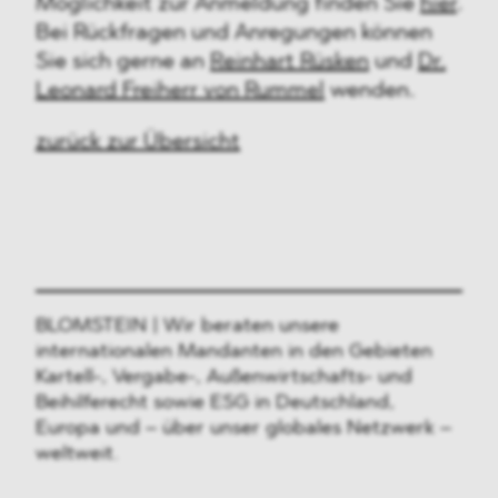
Möglichkeit zur Anmeldung finden Sie
hier
.
Bei Rückfragen und Anregungen können
Sie sich gerne an
Reinhart Rüsken
und
Dr.
Leonard Freiherr von Rummel
wenden.
zurück zur Übersicht
BLOMSTEIN | Wir beraten unsere
internationalen Mandanten in den Gebieten
Kartell-, Vergabe-, Außenwirtschafts- und
Beihilferecht sowie ESG in Deutschland,
Europa und – über unser globales Netzwerk –
weltweit.