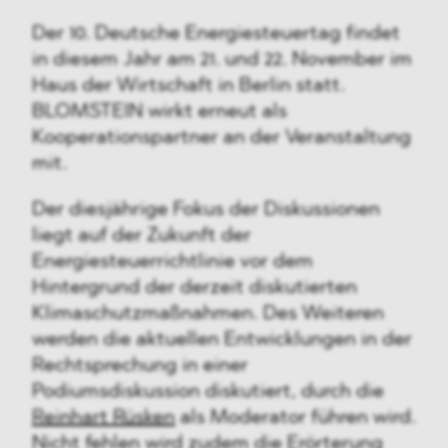
Der 10. Deutsche Energiesteuertag findet
in diesem Jahr am 21. und 22. November im
Haus der Wirtschaft in Berlin statt.
BLOMSTEIN wirkt erneut als
Kooperationspartner an der Veranstaltung
mit.
Der diesjährige Fokus der Diskussionen
liegt auf der Zukunft der
Energiesteuerrichtlinie vor dem
Hintergrund der derzeit diskutierten
Klimaschutzmaßnahmen. Des Weiteren
werden die aktuellen Entwicklungen in der
Rechtsprechung in einer
Podiumsdiskussion diskutiert, durch die
Reinhart Rüsken
als Moderator führen wird.
Nicht fehlen wird zudem die Erörterung