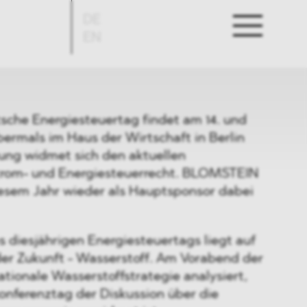
DE
EN
tsche Energiesteuertag findet am 14. und
ermals im Haus der Wirtschaft in Berlin
tung widmet sich den aktuellen
trom- und Energiesteuerrecht. BLOMSTEIN
diesem Jahr wieder als Hauptsponsor dabei
 diesjährigen Energiesteuertags liegt auf
er Zukunft - Wasserstoff. Am Vorabend der
ationale Wasserstoffstrategie analysiert,
nferenztag der Diskussion über die