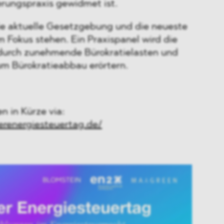
rungspraxis gewidmet ist.
e aktuelle Gesetzgebung und die neueste
 Fokus stehen. Ein Praxispanel wird die
durch zunehmende Bürokratielasten und
m Bürokratieabbau erörtern.
n in Kürze via:
erenergiesteuertag.de/