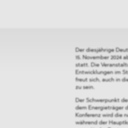
ei
Neues
ung
Dawn Raids
nen
Standorte
trien
Karriere
Brasilien-Praxis
Der diesjährige Deu
15. November 2024 ab
statt. Die Veranstal
Entwicklungen im S
freut sich, auch in 
zu sein.
Der Schwerpunkt des
dem Energieträger d
Konferenz wird die n
während der Hauptko