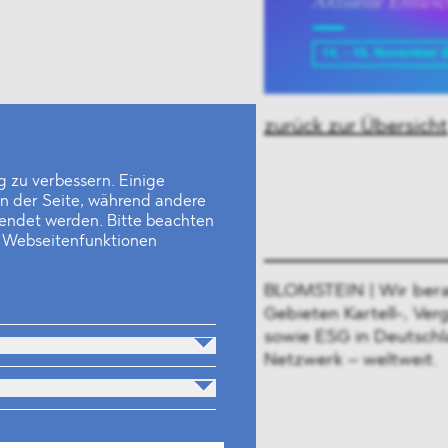
zurück zur Übersicht
 zu verbessern. Einige
en der Seite, während andere
wendet werden. Bitte beachten
e Webseitenfunktionen
BLOMSTEIN | Wir bera
Gebieten Kartell-, Ver
sowie ESG in Deutschl
Netzwerk – weltweit.