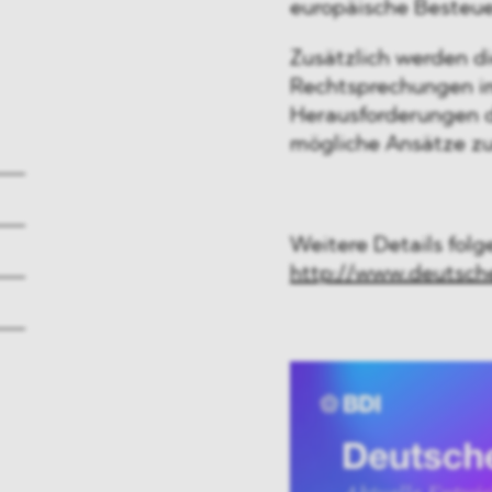
europäische Besteue
Zusätzlich
werden di
Rechtsprechungen im
Herausforderungen 
mögliche Ansätze zu
Weitere Details folge
http://www.deutsch