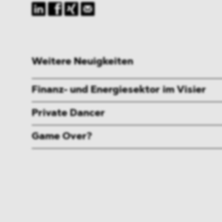
Weitere Neuigkeiten
Finanz- und Energiesektor im Visier
Private Dancer
Game Over?