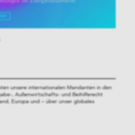
ten unsere internationalen Mandanten in den
gabe-, Außenwirtschafts- und Beihilferecht
and, Europa und – über unser globales