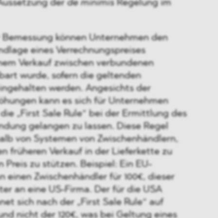
 Aussetzung der
de minimis
Regelung im
r Bemessung können Unternehmen den
undlage eines Verrechnungspreises
einem Verkauf zwischen verbundenen
art wurde, sofern die geltenden
eingehalten werden. Angesichts der
öhungen kann es sich für Unternehmen
ie „First Sale Rule“ bei der Ermittlung des
ndung gelangen zu lassen. Diese Regel
halb von Systemen von Zwischenhändlern,
en früheren Verkauf in der Lieferkette zu
 Preis zu stützen. Beispiel: Ein EU-
an einen Zwischenhändler für 100€, dieser
iter an eine US-Firma. Der für die USA
net sich nach der „First Sale Rule“ auf
nd nicht der 120€, was bei Geltung eines