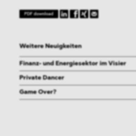
PDF download
Weitere Neuigkeiten
Finanz- und Energiesektor im Visier
Private Dancer
Game Over?