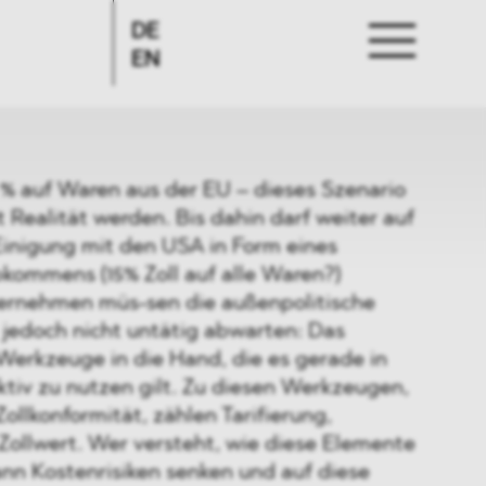
DE
EN
 % auf Waren aus der EU – dieses Szenario
 Realität werden. Bis dahin darf weiter auf
Einigung mit den USA in Form eines
bkommens (15% Zoll auf alle Waren?)
ernehmen müs-sen die außenpolitische
 jedoch nicht untätig abwarten: Das
 Werkzeuge in die Hand, die es gerade in
ktiv zu nutzen gilt. Zu diesen Werkzeugen,
ollkonformität, zählen Tarifierung,
ollwert. Wer versteht, wie diese Elemente
n Kostenrisiken senken und auf diese