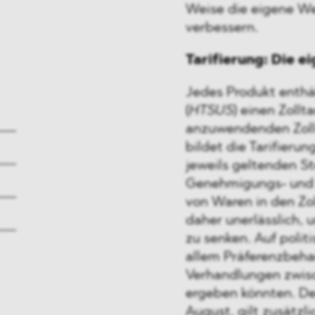
Weise die eigene W
verbessern.
Tarifierung: Die 
Jedes Produkt enthä
(
HTSUS
) einen Zollt
anzuwendenden Zolls
bildet die Tarifieru
jeweils geltenden S
Genehmigungs- und L
von Waren in den Zol
daher unerlässlich,
zu senken. Auf polit
allem Präferenzbehan
Verhandlungen zwis
ergeben könnten. Der
August, gilt zusätzl