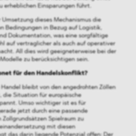
u erheblichen Einsparungen führt.
 der Umsetzung dieses Mechanismus die
on Bedingungen in Bezug auf Logistik,
und Dokumentation, was eine sorgfältige
 auf vertraglicher als auch auf operativer
acht. All dies wird geeigneterweise bei der
Modelle zu berücksichtigen sein.
pnet für den Handelskonflikt?
e Handel bleibt von den angedrohten Zöllen
, die Situation für europäische
nnt. Umso wichtiger ist es für
erade jetzt durch eine passende
 Zollgrundsätzen Spielraum zu
seinandersetzung mit diesen
t das darin liegende Potenzial offen: Der