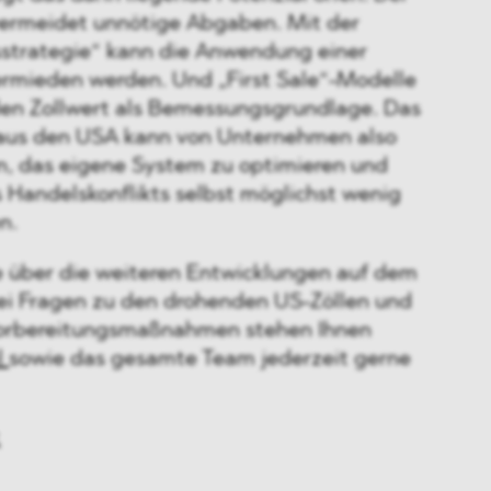
ermeidet unnötige Abgaben. Mit der
sstrategie“ kann die Anwendung einer
vermieden werden. Und „First Sale“-Modelle
 den Zollwert als Bemessungsgrundlage. Das
 aus den USA kann von Unternehmen also
, das eigene System zu optimieren und
 Handelskonflikts selbst möglichst wenig
n.
 über die weiteren Entwicklungen auf dem
ei Fragen zu den drohenden US-Zöllen und
 Vorbereitungsmaßnahmen stehen Ihnen
l
sowie das gesamte Team jederzeit gerne