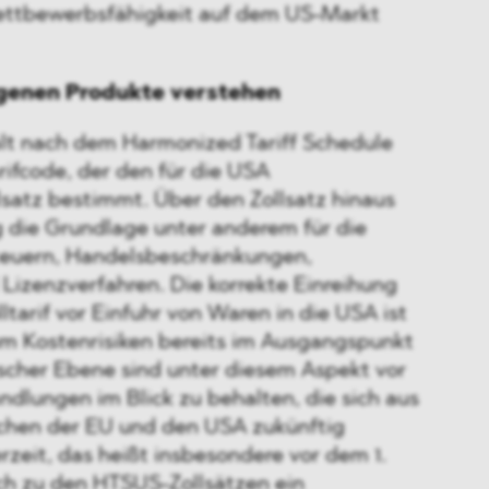
ettbewerbsfähigkeit auf dem US-Markt
eigenen Produkte verstehen
lt nach dem Harmonized Tariff Schedule
arifcode, der den für die USA
atz bestimmt. Über den Zollsatz hinaus
ng die Grundlage unter anderem für die
teuern, Handelsbeschränkungen,
izenzverfahren. Die korrekte Einreihung
ltarif vor Einfuhr von Waren in die USA ist
 um Kostenrisiken bereits im Ausgangspunkt
ischer Ebene sind unter diesem Aspekt vor
dlungen im Blick zu behalten, die sich aus
chen der EU und den USA zukünftig
zeit, das heißt insbesondere vor dem 1.
ich zu den HTSUS-Zollsätzen ein