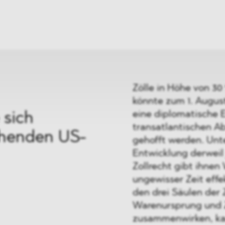
ei
Neues
ung
Dawn Raids
nen
Standorte
trien
Karriere
Brasilien-Praxis
Zölle in Höhe von 30
könnte zum 1. August
eine diplomatische 
 sich
transatlantischen A
ohenden US-
gehofft werden. Unt
Entwicklung derweil
Zollrecht gibt ihnen
ungewisser Zeit effe
den drei Säulen der Z
Warenursprung und Z
zusammenwirken, kan