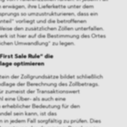
 erwägen, ihre Lieferkette unter dem
prungs so umzustrukturieren, dass ein
teil“ vorliegt und die betroffenen
eise den zusätzlichen Zöllen unterfallen.
k ist hier auf die Bestimmung des Ortes
lichen Umwandlung“ zu legen.
First Sale Rule“ die
age optimieren
ein der Zollgrundsätze bildet schließlich
undlage der Berechnung des Zollbetrags.
ür zumeist der Transaktionswert
hl eine Über- als auch eine
 erheblicher Bedeutung für den
ndel sein kann, ist das
in jedem Fall sorgfältig zu prüfen. Dies