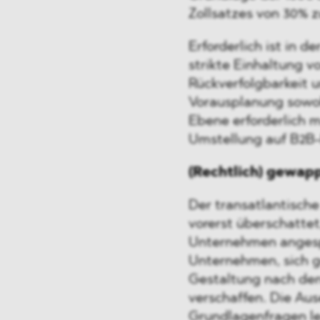
Zollsatzes von 30% z
Erforderlich ist in
strikte Einhaltung v
Rückverfolgbarkeit 
Vorausplanung sowohl
Ebene erforderlich m
Umstellung auf B2B-
(Rechtlich) gewap
Der transatlantisch
vorerst überschattet
Unternehmen angespa
Unternehmen, sich g
Gestaltung nach den
verschaffen. Die Au
Grundlagenfragen leg