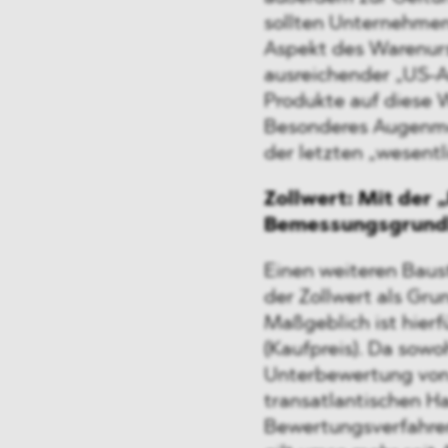
sollten Unternehmen
Aspekt des Warenurs
ausreichender „US-An
Produkte auf diese W
Besonderes Augenmer
der letzten „wesent
Zollwert: Mit der „
Bemessungsgrundl
Einen weiteren Baust
der Zollwert als Gr
Maßgeblich ist hierf
(Kaufpreis). Da sowo
Unterbewertung von
transatlantischen Ha
Bewertungsverfahren 