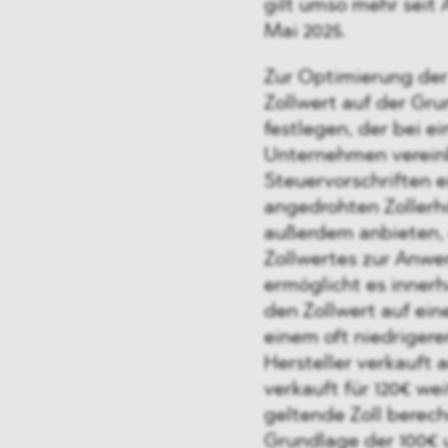
gilt umso mehr seit
Mai 2025.
Zur Optimierung de
Zollwert auf der Gr
festlegen, der bei 
Unternehmen vereinb
Steuervorschriften 
angedrohten Zollerh
außerdem anbieten, d
Zollwertes zur Anwe
ermöglicht es inner
den Zollwert auf ein
einem oft niedrigeren
Hersteller verkauft 
verkauft für 120€ we
geltende Zoll berech
Grundlage der 100€ u