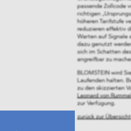
passende Zollcode v
richtigen „Ursprung
höheren Tarifstufe 
reduzieren effektiv
Warten auf Signale
dazu genutzt werden
sich im Schatten des
angreifbar zu mache
BLOMSTEIN wird Sie
Laufenden halten. B
zu den skizzierten
Leonard von Rumme
zur Verfügung.
zurück zur Übersicht