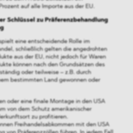
 Prozent auf alle Importe aus der EU.
r Schlüssel zu Präferenzbehandlung
ng
pielt eine entscheidende Rolle im
ndel, schließlich gelten die angedrohten
dukte aus der EU, nicht jedoch für Waren
dukte können nach den Grundsätzen des
tändig oder teilweise – z.B. durch
einem bestimmten Land gewonnen oder
gen oder eine finale Montage in den USA
um von dem Schutz amerikanischer
rkunftsort zu profitieren.
können Freihandelsabkommen mit den USA
 von Präferenzzöllen führen. In jedem Fall