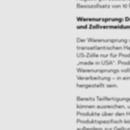
Basiszollsatz von 10
Warenursprung: De
und Zollvermeidu
Der Warenursprung s
transatlantischen Ha
US-Zölle nur für Pro
„made in USA“. Pro
Warenursprungs volls
Verarbeitung – in 
hergestellt sein.
Bereits Teilfertigun
können ausreichen, 
Produkte über den He
Produktspezifisch 
außerdem zur Geltung