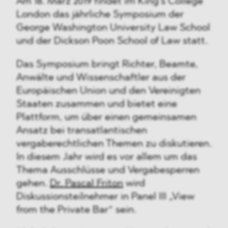
Am 18. März 2019 findet im King’s College
London das jährliche Symposium der
George Washington University Law School
und der Dickson Poon School of Law statt.
Das Symposium bringt Richter, Beamte,
Anwälte und Wissenschaftler aus der
Europäischen Union und den Vereinigten
Staaten zusammen und bietet eine
Plattform, um über einen gemeinsamen
Ansatz bei transatlantischen
vergaberechtlichen Themen zu diskutieren.
In diesem Jahr wird es vor allem um das
Thema Ausschlüsse und Vergabesperren
gehen.
Dr. Pascal Friton
wird
Diskussionsteilnehmer in Panel III „View
from the Private Bar“ sein.