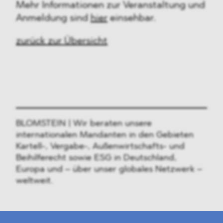
Mehr Informationen zur Veranstaltung und
Anmeldung sind
hier
einsehbar.
zurück zur Übersicht
BLOMSTEIN | Wir beraten unsere
internationalen Mandanten in den Gebieten
Kartell-, Vergabe-, Außenwirtschafts- und
Beihilferecht sowie ESG in Deutschland,
Europa und – über unser globales Netzwerk –
weltweit.