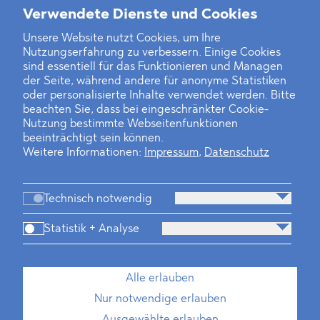
Weitere Neuigkeiten
Verwendete Dienste und Cookies
Unsere Website nutzt Cookies, um Ihre
Nutzungserfahrung zu verbessern. Einige Cookies
Finanz- und Energiesektor im Visier
sind essentiell für das Funktionieren und Managen
der Seite, während andere für anonyme Statistiken
Private Dancer
oder personalisierte Inhalte verwendet werden. Bitte
beachten Sie, dass bei eingeschränkter Cookie-
Game Over?
Nutzung bestimmte Webseitenfunktionen
beeinträchtigt sein können.
Weitere Informationen:
Impressum
,
Datenschutz
Technisch notwendig
Statistik + Analyse
Kanzlei
Beratung
Personen
Industrien
Alle erlauben
Neues
Dawn Raids
Standorte
Karriere
Nur notwendige erlauben
Brasilien-Praxis