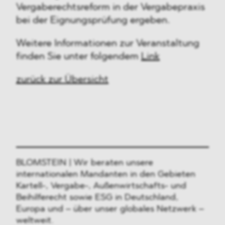
Vergaberechtsreform in der Vergabepraxis
bei der Eignungsprüfung ergeben.
Weitere Informationen zur Veranstaltung
finden Sie unter folgendem
Link
zurück zur Übersicht
BLOMSTEIN | Wir beraten unsere
internationalen Mandanten in den Gebieten
Kartell-, Vergabe-, Außenwirtschafts- und
Beihilferecht sowie ESG in Deutschland,
Europa und – über unser globales Netzwerk –
weltweit.