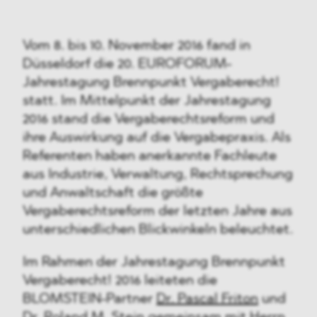
Vom 8. bis 10. November 2016 fand in
Düsseldorf die 20. EUROFORUM-
Jahrestagung Brennpunkt Vergaberecht!
statt. Im Mittelpunkt der Jahrestagung
2016 stand die Vergaberechtsreform und
ihre Auswirkung auf die Vergabepraxis. Als
Referenten haben anerkannte Fachleute
aus Industrie, Verwaltung, Rechtsprechung
und Anwaltschaft die größte
Vergaberechtsreform der letzten Jahre aus
unterschiedlichen Blickwinkeln beleuchtet.
Im Rahmen der Jahrestagung Brennpunkt
Vergaberecht! 2016 leiteten die
BLOMSTEIN-Partner
Dr. Pascal Friton
und