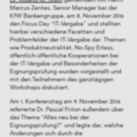
Dr. Roland M. Stein
gemeinsam mit Herrn
Marcus Zentes, Senior Manager bei der
KfW Bankengruppe, am 8. November 2016
den Focus Day “IT-Vergabe” und stellten
hierbei verschiedene Facetten und
Problemfelder der IT-Vergabe dar. Themen
wie Produktneutralität, No-Spy Erlass,
öffentlich-öffentliche Kooperationen bei
der IT-Vergabe und Besonderheiten der
Eignungsprüfung wurden vorgestellt und
mit den Teilnehmern des ganztägigen
Workshops diskutiert.
Am 1. Konferenztag am 9. November 2016
referierte Dr. Pascal Friton außerdem über
das Thema “Alles neu bei der
Eignungsprüfung?” und legte dar, welche
Änderungen sich durch die