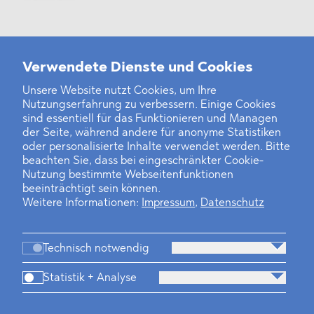
Weitere Neuigkeiten
Verwendete Dienste und Cookies
Unsere Website nutzt Cookies, um Ihre
Nutzungserfahrung zu verbessern. Einige Cookies
Finanz- und Energiesektor im Visier
sind essentiell für das Funktionieren und Managen
der Seite, während andere für anonyme Statistiken
Private Dancer
oder personalisierte Inhalte verwendet werden. Bitte
beachten Sie, dass bei eingeschränkter Cookie-
Game Over?
Nutzung bestimmte Webseitenfunktionen
beeinträchtigt sein können.
Weitere Informationen:
Impressum
,
Datenschutz
Technisch notwendig
Statistik + Analyse
Kanzlei
Beratung
Personen
Industrien