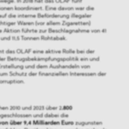
ege. In 2018 hat das OLAF fünf
onen koordiniert. Eine davon war die
auf die interne Beförderung illegaler
htiger Waren (vor allem Zigaretten)
ie Aktion führte zur Beschlagnahme von 41
 und 11,5 Tonnen Rohtabak.
t das OLAF eine aktive Rolle bei der
er Betrugsbekämpfungspolitik ein und
 Erstellung und dem Aushandeln von
um Schutz der finanziellen Interessen der
orruption.
en 2010 und 2023 über 2
.800
geschlossen und dabei die
on über 9,4 Milliarden Euro
zugunsten