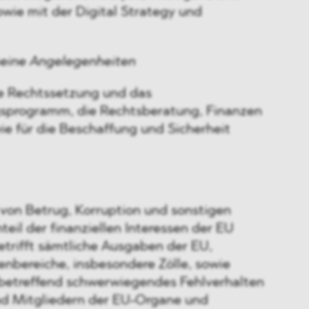
wie mit der Digital Strategy und
meine Angelegenheiten
die Rechtssetzung und das
programm, die Rechtsberatung, Finanzen
e für die Beschaffung und Sicherheit
 von Betrug, Korruption und sonstigen
eil der finanziellen Interessen der EU
etrifft sämtliche Ausgaben der EU,
bereiche, insbesondere Zölle, sowie
etreffend schwerwiegendes Fehlverhalten
nd Mitgliedern der EU-Organe und