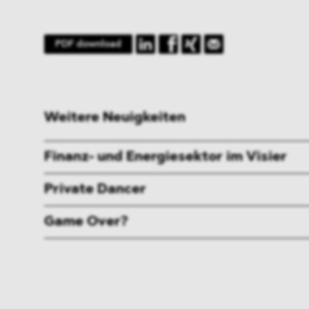
PDF download
Weitere Neuigkeiten
Finanz- und Energiesektor im Visier
Private Dancer
Game Over?