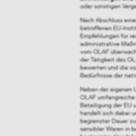
oder sonstigen Verge
Nach Abschluss eine
betroffenen EU-Inst
Empfehlungen für rech
administrative Maß
vom OLAF überwacht 
der Tätigkeit des O
bewerten und die v
Bedürfnisse der nat
Neben der eigenen U
OLAF umfangreiche 
Beteiligung der EU u
handelt sich dabei 
begrenzter Dauer z
sensibler Waren in 