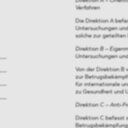
Direktion A – Öffen
Verfahren
Die Direktion A befa
Untersuchungen und
solche zur geteilten
Direktion B – Eigenm
Untersuchungen und
Von der Direktion B 
zur Betrugsbekämpfu
für internationale 
zu Gesundheit und U
Direktion C – Anti-
Direktion C befasst
Betrugsbekämpfungss