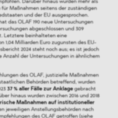
pfohlen. Darüber hinaus wurden mehr als
n
für Maßnahmen seitens der zuständigen
edstaaten und der EU ausgesprochen.
3 hat das OLAF 190 neue Untersuchungen
tersuchungen abgeschlossen und 309
. Letztere beinhalteten eine
n 1,04 Milliarden Euro zugunsten des EU-
sbericht 2024 steht noch aus; es ist jedoch
ie Anzahl der Untersuchungen in ähnlichem
hlungen des OLAF, justizielle Maßnahmen
dstaatlichen Behörden betreffend, wurden
023
37 % aller Fälle zur Anklage
gebracht
arüber hinaus wurden zwischen 2016 und 2018
narische Maßnahmen
auf
institutioneller
n jeweiligen Anstellungsbehörden nach
mpfehlungen des OLAF getroffen (siehe