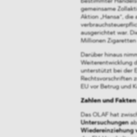
bestimmter Handelsw
gemeinsame Zollakti
Aktion „Hansa“, die 
verbrauchsteuerpflic
ausgerichtet war. D
Millionen Zigaretten
Darüber hinaus nimm
Weiterentwicklung d
unterstützt bei der
Rechtsvorschriften z
EU vor Betrug und K
Zahlen und Fakten
Das OLAF hat zwisch
Untersuchungen
ab
Wiedereinziehung v