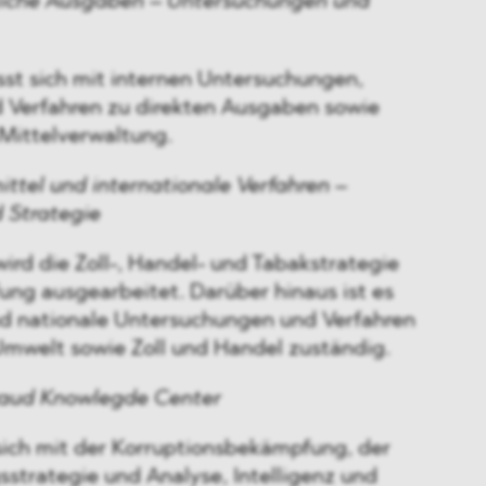
tliche Ausgaben – Untersuchungen und
sst sich mit internen Untersuchungen,
 Verfahren zu direkten Ausgaben sowie
 Mittelverwaltung.
ittel und internationale Verfahren –
 Strategie
wird die Zoll-, Handel- und Tabakstrategie
ng ausgearbeitet. Darüber hinaus ist es
und nationale Untersuchungen und Verfahren
mwelt sowie Zoll und Handel zuständig.
Fraud Knowlegde Center
 sich mit der Korruptionsbekämpfung, der
trategie und Analyse, Intelligenz und