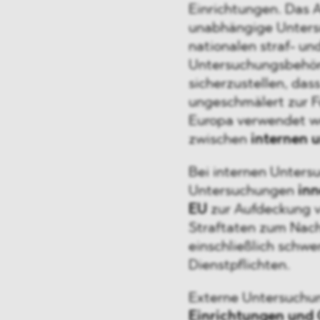
Einrichtungen. Das
unabhängige Unters
nationalen straf- un
Untersuchungsbehörd
sicherzustellen, das
ungeschmälert zur F
Europa verwendet w
zwischen
internen 
Bei internen Unters
Untersuchungen
inn
EU
zur Aufdeckung v
Straftaten zum Nacht
einschließlich schw
Dienstpflichten.
Externe Untersuchu
Einrichtungen und 