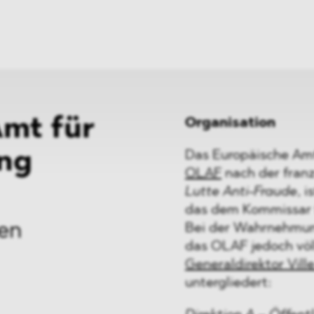
ei
Neues
ung
Dawn Raids
nen
Standorte
trien
Karriere
Brasilien-Praxis
Amt für
Organisation
ng
Das Europäische Am
OLAF
nach der fran
Lutte Anti-Fraude
, 
das dem Kommissar f
en
Bei der Wahrnehmun
das OLAF jedoch völ
Generaldirektor Ville
untergliedert: