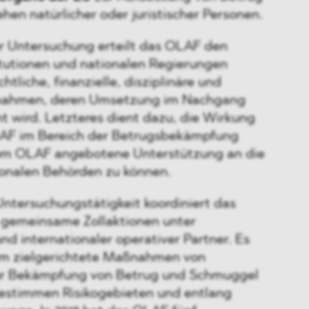
hen natürlicher oder juristischer Personen.
r Untersuchung erteilt das OLAF den
itutionen und nationalen Regierungen
tliche, finanzielle, disziplinäre und
nahmen, deren Umsetzung im Nachgang
wird. Letzteres dient dazu, die Wirkung
LAF im Bereich der Betrugsbekämpfung
om OLAF angebotene Unterstützung an die
ionalen Behörden zu können.
ntersuchungstätigkeit koordiniert das
gemeinsame Zollaktionen unter
nd internationaler operativer Partner. Es
um zielgerichtete Maßnahmen von
ur Bekämpfung von Betrug und Schmuggel
bestimmen Risikogebieten und entlang