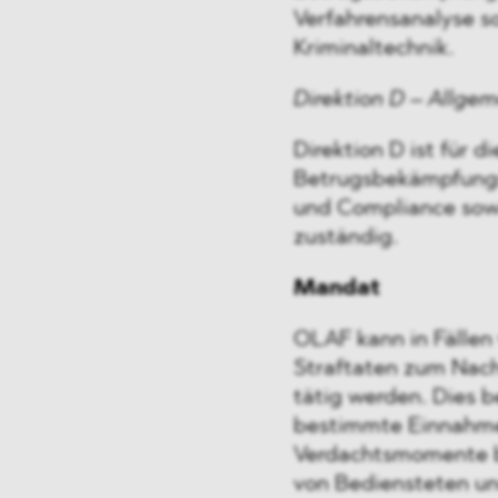
Verfahrensanalyse so
Kriminaltechnik.
Direktion D – Allge
Direktion D ist für 
Betrugsbekämpfungs
und Compliance sowi
zuständig.
Mandat
OLAF kann in Fällen
Straftaten zum Nacht
tätig werden. Dies b
bestimmte Einnahmen
Verdachtsmomente b
von Bediensteten u