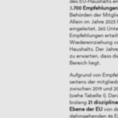
des EU-Haushalts em
3
.700 Empfehlunge
Behörden der Mitgli
Allein im Jahre 202
eingeleitet, 265 Un
Empfehlungen erteilt
Wiedereinziehung vo
Haushalts. Der Jahre
zu erwarten, dass d
Bereich liegt.
Aufgrund von Empfe
seitens der mitglie
zwischen 2019 und 2
(siehe Tabelle 1). D
bislang
21 diszipli
Ebene der EU
von de
dahingehenden 46 E