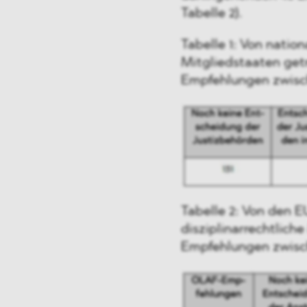
Tabelle 2).
Tabelle 1: Von natio
Mitgliedstaaten ge
Empfehlungen zwisc
Tabelle 2: Von den 
disziplinarrechtlic
Empfehlungen zwisc