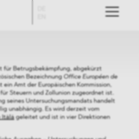
DE
EN
t für Betrugsbekämpfung, abgekürzt
zösischen Bezeichnung
Office Européen de
ist ein Amt der Europäischen Kommission,
ür Steuern und Zollunion zugeordnet ist.
g seines Untersuchungsmandats handelt
lig unabhängig. Es wird derzeit vom
 Itälä
geleitet und ist in vier Direktionen