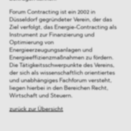
Forum Contracting ist ein 2002 in
Düsseldorf gegründeter Verein, der das
Ziel verfolgt, das Energie-Contracting als
Instrument zur Finanzierung und
Optimierung von
Energieerzeugungsanlagen und
Energieeffizienzmaßnahmen zu fördern.
Die Tätigkeitsschwerpunkte des Vereins,
der sich als wissenschaftlich orientiertes
und unabhängiges Fachforum versteht,
liegen hierbei in den Bereichen Recht,
Wirtschaft und Steuern.
zurück zur Übersicht