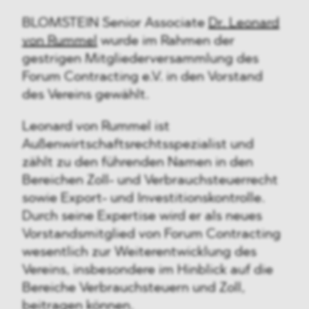
BLOMSTEIN Senior Associate
Dr. Leonard
von Rummel
wurde im Rahmen der
gestrigen Mitgliederversammlung des
Forum Contracting e.V. in den Vorstand
des Vereins gewählt.
Leonard von Rummel ist
Außenwirtschaftsrechtsspezialist und
zählt zu den führenden Namen in den
Bereichen Zoll- und Verbrauchsteuerrecht
sowie Export- und Investitionskontrolle.
Durch seine Expertise wird er als neues
Vorstandsmitglied von Forum Contracting
wesentlich zur Weiterentwicklung des
Vereins, insbesondere im Hinblick auf die
Bereiche Verbrauchsteuern und Zoll,
beitragen können.