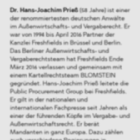
Dr. Hans-Joachim Prieß
(58 Jahre) ist einer
der renommiertesten deutschen Anwälte
im Außenwirtschafts- und Vergaberecht. Er
war von 1994 bis April 2016 Partner der
Kanzlei Freshfields in Brüssel und Berlin.
Das Berliner Außenwirtschafts- und
Vergaberechtsteam hat Freshfields Ende
März 2016 verlassen und gemeinsam mit
einem Kartellrechtsteam BLOMSTEIN
gegründet. Hans-Joachim Prieß leitete die
Public Procurement Group bei Freshfields.
Er gilt in der nationalen und
internationalen Fachpresse seit Jahren als
einer der führenden Köpfe im Vergabe- und
Außenwirtschaftsrecht. Er berät
Mandanten in ganz Europa. Dazu zählen