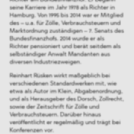
Richter am Bundesfinanzhof. Er begann
seine Karriere im Jahr 1978 als Richter in
Hamburg. Von 1995 bis 2014 war er Mitglied
des – u.a. für Zölle, Verbrauchsteuern und
Marktordnung zuständigen – 7. Senats des
Bundesfinanzhofs. 2014 wurde er als
Richter pensioniert und berät seitdem als
selbständiger Anwalt Mandanten aus
diversen Industriezweigen.
Reinhart Rüsken wirkt maßgeblich bei
verschiedenen Standardwerken mit, wie
etwa als Autor im Klein, Abgabenordnung,
und als Herausgeber des Dorsch, Zollrecht,
sowie der Zeitschrift für Zölle und
Verbrauchsteuern. Darüber hinaus
veröffentlicht er regelmäßig und trägt bei
Konferenzen vor.