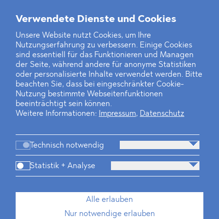
Weitere Neuigkeiten
Verwendete Dienste und Cookies
Unsere Website nutzt Cookies, um Ihre
Nutzungserfahrung zu verbessern. Einige Cookies
Finanz- und Energiesektor im Visier
sind essentiell für das Funktionieren und Managen
der Seite, während andere für anonyme Statistiken
Private Dancer
oder personalisierte Inhalte verwendet werden. Bitte
beachten Sie, dass bei eingeschränkter Cookie-
Game Over?
Nutzung bestimmte Webseitenfunktionen
beeinträchtigt sein können.
Weitere Informationen:
Impressum
,
Datenschutz
Technisch notwendig
Statistik + Analyse
Kanzlei
Beratung
Personen
Industrien
Alle erlauben
Neues
Dawn Raids
Standorte
Karriere
Nur notwendige erlauben
Brasilien-Praxis