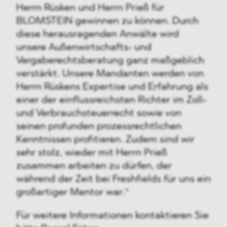
Herrn Rüsken und Herrn Prieß für
BLOMSTEIN gewinnen zu können. Durch
diese herausragenden Anwälte wird
unsere Außenwirtschafts- und
Vergaberechtsberatung ganz maßgeblich
verstärkt. Unsere Mandanten werden von
Herrn Rüskens Expertise und Erfahrung als
einer der einflussreichsten Richter im Zoll-
und Verbrauchsteuerrecht sowie von
seinen profunden prozessrechtlichen
Kenntnissen profitieren. Zudem sind wir
sehr stolz, wieder mit Herrn Prieß
zusammen arbeiten zu dürfen, der
während der Zeit bei Freshfields für uns ein
großartiger Mentor war.“
Für weitere Informationen kontaktieren Sie