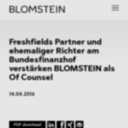
Freshfields Partner und
ehemaliger Richter am
Bundesfinanzhof
verstärken BLOMSTEIN als
Of Counsel
14.04.2016
PDF download