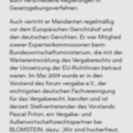
auch verschiedene Regierungen in
Gesetzgebungsverfahren.
Auch vertritt er Mandanten regelmäßig
vor dem Europäischen Gerichtshof und
den deutschen Gerichten. Er war Mitglied
zweier Expertenkommissionen beim
Bundeswirtschaftsministerium, die mit der
Weiterentwicklung des Vergaberechts und
der Umsetzung der EU-Richtlinien betraut
waren. Im Mai 2009 wurde er in den
Vorstand des forum vergabe e.V., der
wichtigsten deutschen Fachvereinigung
für das Vergaberecht, berufen und ist
derzeit Stellvertretender des Vorstands.
Pascal Friton, ein Vergabe- und
Außenwirtschaftsrechtspartner bei
BLOMSTEIN, dazu: „Wir sind hocherfreut,