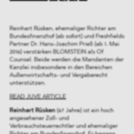
Reinhart Rüsken, ehemaliger Richter am
Bundesfinanzhof (ab sofort) und Freshfields
Partner Dr. Hans-Joachim Prieß (ab 1. Mai
2016) verstärken BLOMSTEIN als Of
Counsel. Beide werden die Mandanten der
Kanzlei insbesondere in den Bereichen
Außenwirtschafts- und Vergaberecht
unterstützen.
READ JUVE ARTICLE
Reinhart Rüsken
(67 Jahre) ist ein hoch
angesehener Zoll- und
Verbrauchsteuerrechtler und ehemaliger