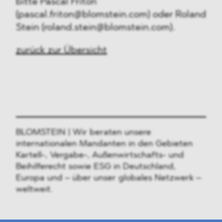
bitte Pascal Friton
(pascal.friton@blomstein.com) oder Roland
Stein (roland.stein@blomstein.com).
zurück zur Übersicht
BLOMSTEIN | Wir beraten unsere
internationalen Mandanten in den Gebieten
Kartell-, Vergabe-, Außenwirtschafts- und
Beihilferecht sowie ESG in Deutschland,
Europa und – über unser globales Netzwerk –
weltweit.