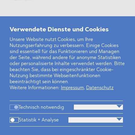
Weitere Neuigkeiten
Verwendete Dienste und Cookies
Unsere Website nutzt Cookies, um Ihre
Nutzungserfahrung zu verbessern. Einige Cookies
Finanz- und Energiesektor im Visier
sind essentiell für das Funktionieren und Managen
der Seite, während andere für anonyme Statistiken
Private Dancer
oder personalisierte Inhalte verwendet werden. Bitte
beachten Sie, dass bei eingeschränkter Cookie-
Game Over?
Nutzung bestimmte Webseitenfunktionen
beeinträchtigt sein können.
Weitere Informationen:
Impressum
,
Datenschutz
Technisch notwendig
Statistik + Analyse
Kanzlei
Beratung
Personen
Industrien