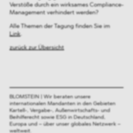
Verstöße durch ein wirksames Compliance-
Management verhindert werden?
Alle Themen der Tagung finden Sie im
Link
.
zurück zur Übersicht
BLOMSTEIN | Wir beraten unsere
internationalen Mandanten in den Gebieten
Kartell-, Vergabe-, Außenwirtschafts- und
Beihilferecht sowie ESG in Deutschland,
Europa und – über unser globales Netzwerk –
weltweit.