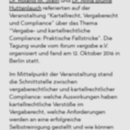
Dr. Roland M. Stein
und
Dr. Anna Blume
Huttenlauch
referierten auf der
Veranstaltung “Kartellrecht, Vergaberecht
und Compliance” über das Thema
“Vergabe- und kartellrechtliche
Compliance: Praktische Fallstricke”. Die
Tagung wurde vom
forum vergabe e.V.
organisiert und fand am 12. Oktober 2016 in
Berlin statt.
Im Mittelpunkt der Veranstaltung stand
die Schnittstelle zwischen
vergaberechtlicher und kartellrechtlicher
Compliance: welche Auswirkungen haben
kartellrechtliche Verstöße im
Vergaberecht, welche Anforderungen
werden an eine erfolgreiche
Selbstreinigung gestellt und wie können