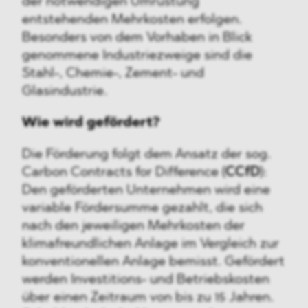
der notwendigen Umrüstung
entstehenden Mehrkosten erfolgen.
Besonders von dem Vorhaben in Blick
genommene Industriezweige sind die
Stahl-, Chemie-, Zement- und
Glasindustrie.
Wie wird gefördert?
Die Förderung folgt dem Ansatz der sog.
Carbon Contracts for Difference (
CCfD
):
Den geförderten Unternehmen wird eine
variable Fördersumme gezahlt, die sich
nach den jeweiligen Mehrkosten der
klimafreundlichen Anlage im Vergleich zur
konventionellen Anlage bemisst. Gefördert
werden Investitions- und Betriebskosten
über einen Zeitraum von bis zu 15 Jahren.