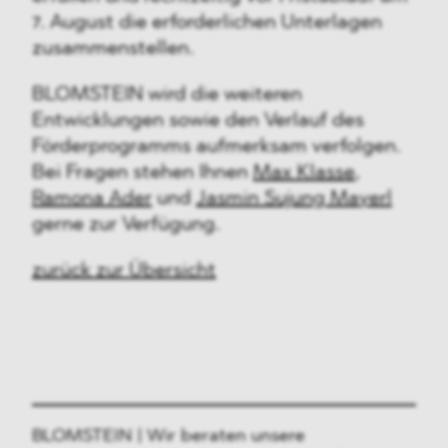
7. August die erforderlichen Unterlagen
zusammenstellen.
BLOMSTEIN wird die weiteren
Entwicklungen sowie den Verlauf des
Förderprogramms aufmerksam verfolgen.
Bei Fragen stehen Ihnen
Max Klasse
,
Ramona Ader
und
Jasmin Sujung Mayerl
gerne zur Verfügung.
zurück zur Übersicht
BLOMSTEIN | Wir beraten unsere