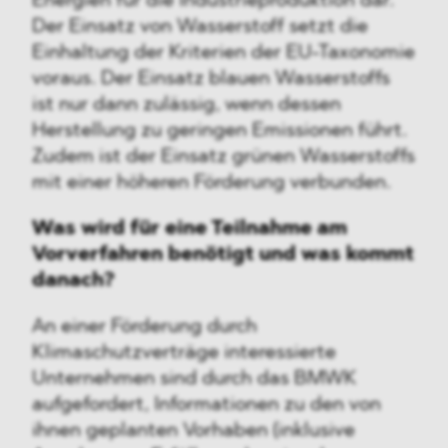
Energien für die Industrieproduktion dar.
Der Einsatz von Wasserstoff setzt die
Einhaltung der Kriterien der EU-Taxonomie
voraus. Der Einsatz blauen Wasserstoffs
ist nur dann zulässig, wenn dessen
Herstellung zu geringen Emissionen führt.
Zudem ist der Einsatz grünen Wasserstoffs
mit einer höheren Förderung verbunden.
Was wird für eine Teilnahme am
Vorverfahren benötigt und was kommt
danach?
An einer Förderung durch
Klimaschutzverträge interessierte
Unternehmen sind durch das BMWK
aufgefordert, Informationen zu den von
ihnen geplanten Vorhaben (inklusive