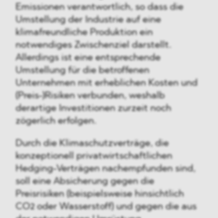
Emissionen verantwortlich, so dass die
Umstellung der Industrie auf eine
klimafreundliche Produktion ein
notwendiges Zwischenziel darstellt.
Allerdings ist eine entsprechende
Umstellung für die betroffenen
Unternehmen mit erheblichen Kosten und
(Preis-)Risiken verbunden, weshalb
derartige Investitionen zurzeit noch
zögerlich erfolgen.
Durch die Klimaschutzverträge, die
konzeptionell privatwirtschaftlichen
Hedging-Verträgen nachempfunden sind,
soll eine Absicherung gegen die
Preisrisiken (beispielsweise hinsichtlich
CO2 oder Wasserstoff) und gegen die aus