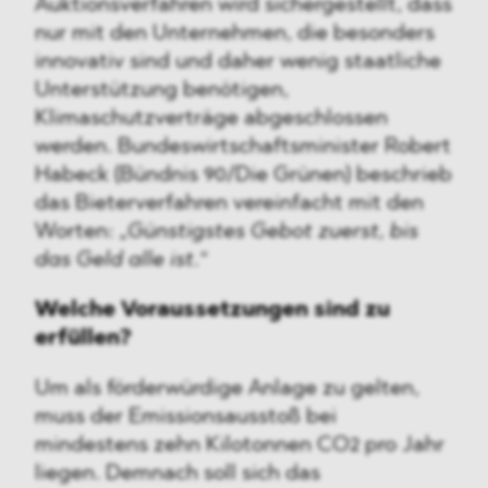
Auktionsverfahren wird sichergestellt, dass
nur mit den Unternehmen, die besonders
innovativ sind und daher wenig staatliche
Unterstützung benötigen,
Klimaschutzverträge abgeschlossen
werden. Bundeswirtschaftsminister Robert
Habeck (Bündnis 90/Die Grünen) beschrieb
das Bieterverfahren vereinfacht mit den
Worten: „
Günstigstes Gebot zuerst, bis
das Geld alle ist.
“
Welche Voraussetzungen sind zu
erfüllen?
Um als förderwürdige Anlage zu gelten,
muss der Emissionsausstoß bei
mindestens zehn Kilotonnen CO2 pro Jahr
liegen. Demnach soll sich das