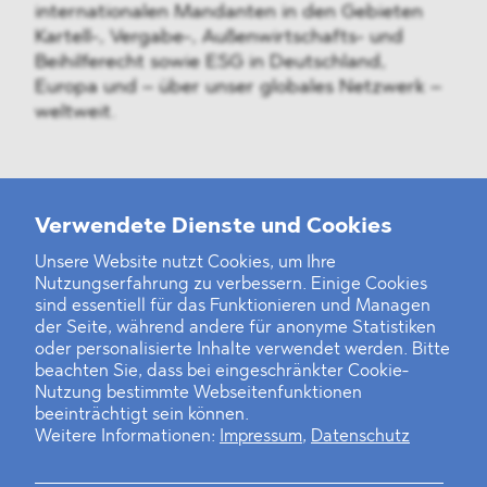
internationalen Mandanten in den Gebieten
Kartell-, Vergabe-, Außenwirtschafts- und
Beihilferecht sowie ESG in Deutschland,
Europa und – über unser globales Netzwerk –
weltweit.
Weitere Neuigkeiten
Verwendete Dienste und Cookies
Unsere Website nutzt Cookies, um Ihre
Nutzungserfahrung zu verbessern. Einige Cookies
Finanz- und Energiesektor im Visier
sind essentiell für das Funktionieren und Managen
der Seite, während andere für anonyme Statistiken
Private Dancer
oder personalisierte Inhalte verwendet werden. Bitte
beachten Sie, dass bei eingeschränkter Cookie-
Game Over?
Nutzung bestimmte Webseitenfunktionen
beeinträchtigt sein können.
Weitere Informationen:
Impressum
,
Datenschutz