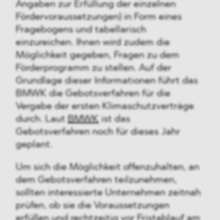
Angaben zur Erfüllung der einzelnen
Fördervoraussetzungen) in Form eines
Fragebogens und tabellarisch
einzureichen. Ihnen wird zudem die
Möglichkeit gegeben, Fragen zu dem
Förderprogramm zu stellen. Auf der
Grundlage dieser Informationen führt das
BMWK die Gebotsverfahren für die
Vergabe der ersten Klimaschutzverträge
durch. Laut
BMWK
ist das
Gebotsverfahren noch für dieses Jahr
geplant.
Um sich die Möglichkeit offenzuhalten, an
dem Gebotsverfahren teilzunehmen,
sollten interessierte Unternehmen zeitnah
prüfen, ob sie die Voraussetzungen
erfüllen und rechtzeitig vor Fristablauf am