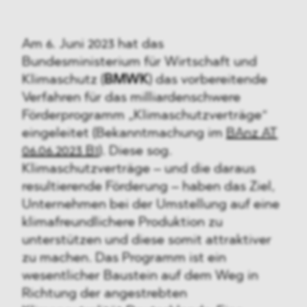
Am 6. Juni 2023 hat das
Bundesministerium für Wirtschaft und
Klimaschutz (
BMWK
) das vorbereitende
Verfahren für das milliardenschwere
Förderprogramm „Klimaschutzverträge“
eingeleitet (Bekanntmachung im
BAnz AT
06.06.2023 B1
). Diese sog.
Klimaschutzverträge – und die daraus
resultierende Förderung – haben das Ziel,
Unternehmen bei der Umstellung auf eine
klimafreundlichere Produktion zu
unterstützen und diese somit attraktiver
zu machen. Das Programm ist ein
wesentlicher Baustein auf dem Weg in
Richtung der angestrebten