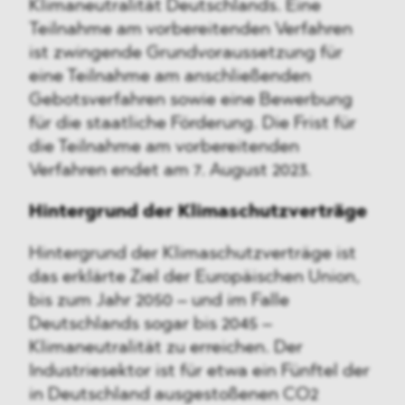
Klimaneutralität Deutschlands. Eine
Teilnahme am vorbereitenden Verfahren
ist zwingende Grundvoraussetzung für
eine Teilnahme am anschließenden
Gebotsverfahren sowie eine Bewerbung
für die staatliche Förderung. Die Frist für
die Teilnahme am vorbereitenden
Verfahren endet am 7. August 2023.
Hintergrund der Klimaschutzverträge
Hintergrund der Klimaschutzverträge ist
das erklärte Ziel der Europäischen Union,
bis zum Jahr 2050 – und im Falle
Deutschlands sogar bis 2045 –
Klimaneutralität zu erreichen. Der
Industriesektor ist für etwa ein Fünftel der
in Deutschland ausgestoßenen CO2