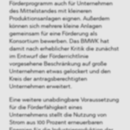
Förderprogramm auch für Unternehmen
des Mittelstandes mit kleineren
Produktionsanlagen eignen. Außerdem
können sich mehrere kleine Anlagen
gemeinsam für eine Förderung als
Konsortium bewerben. Das BMWK hat
damit nach erheblicher Kritik die zunächst
im Entwurf der Förderrichtlinie
vorgesehene Beschränkung auf große
Unternehmen etwas gelockert und den
Kreis der antragsberechtigten
Unternehmen erweitert.
Eine weitere unabdingbare Voraussetzung
für die Förderfähigkeit eines
Unternehmens stellt die Nutzung von
Strom aus 100 Prozent erneuerbaren