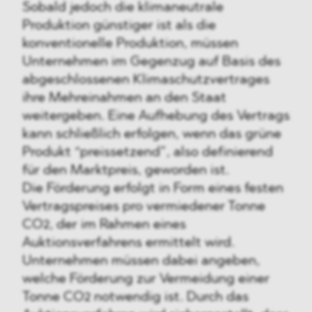
Sobald jedoch die klimaneutrale
Produktion günstiger ist als die
konventionelle Produktion, müssen
Unternehmen im Gegenzug auf Basis des
abgeschlossenen Klimaschutzvertrages
ihre Mehreinahmen an den Staat
weitergeben. Eine Aufhebung des Vertrags
kann schließlich erfolgen, wenn das grüne
Produkt “preissetzend”, also definierend
für den Marktpreis, geworden ist.
Die Förderung erfolgt in Form eines festen
Vertragspreises pro vermiedener Tonne
CO2, der im Rahmen eines
Auktionsverfahrens ermittelt wird.
Unternehmen müssen dabei angeben,
welche Förderung zur Vermeidung einer
Tonne CO2 notwendig ist. Durch das