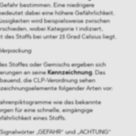
 Gefahr bestimmen. Eine niedrigere
deutet dabei eine höhere Gefährlichkeit.
üssigkeiten wird beispielsweise zwischen
rschieden, wobei Kategorie 1 indiziert,
des Stoffs bei unter 23 Grad Celsius liegt.
 Verpackung
des Stoffes oder Gemischs ergeben sich
derungen an seine
Kennzeichnung
. Das
fbauend, die CLP-Verordnung sehen
nzeichnungselemente folgender Arten vor:
fahrenpiktogramme wie das bekannte
gen für eine schnelle, eingängige
ährlichkeit eines Stoffs.
e Signalwörter „GEFAHR“ und „ACHTUNG“