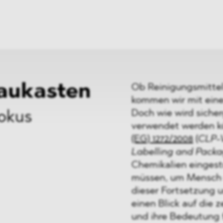
ei
Neues
ung
Dawn Raids
nen
Standorte
trien
Karriere
Brasilien-Praxis
aukasten
Ob Reinigungsmittel
kommen wir mit eine
Doch wie wird sicherg
okus
verwendet werden k
(EG) 1272/2008
(
CLP-
Labelling and Pack
Chemikalien eingest
müssen, um Mensch 
dieser Fortsetzung 
einen Blick auf die
und ihre Bedeutung 