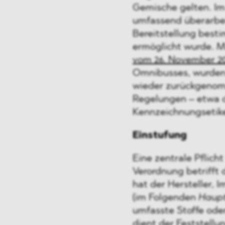
Gemische gelten. Im
umfassend überarbei
Bereitstellung bes
ermöglicht wurde. M
vom 26. November 2
Omnibusses, wurden 
wieder zurückgenom
Regelungen – etwa de
Kennzeichnungsetike
Einstufung
Eine zentrale Pflich
Verordnung betrifft 
hat der Hersteller,
(im Folgenden
Haupt
umfasste Stoffe ode
dient der Feststellu