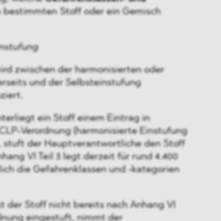
n bestimmten Stoff oder ein Gemisch
instufung
wird zwischen der harmonisierten oder
erseits und der Selbsteinstufung
ziert.
nterliegt ein Stoff einem Eintrag in
r CLP-Verordnung (harmonisierte Einstufung
 stuft der Hauptverantwortliche den Stoff
hang VI Teil 3 legt derzeit für rund 4.400
lich die Gefahrenklassen und -kategorien
Ist der Stoff nicht bereits nach Anhang VI
rdnung eingestuft, nimmt der