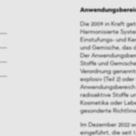
Anwendungsberei
Die 2009 in Kraft g
Harmonisierte Syst
Einstufungs- und Ke
und Gemische, das d
Der Anwendungsberei
Stoffe und Gemische, 
Verordnung genannte
explosiv (Teil 2) ode
Anwendungsbereich
radioaktive Stoffe un
Kosmetika oder Leben
gesonderte Richtlini
Im Dezember 2022 w
eingeführt, die seit 