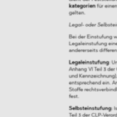
kategorien
für eine
gelten.
Legal- oder Selbste
Bei der Einstufung 
Legaleinstufung ein
andererseits differen
Legaleinstufung
: U
Anhang VI Teil 3 de
und Kennzeichnung),
entsprechend ein. An
Stoffe rechtsverbind
fest.
Selbsteinstufung
: 
Teil 3 der CLP-Vero