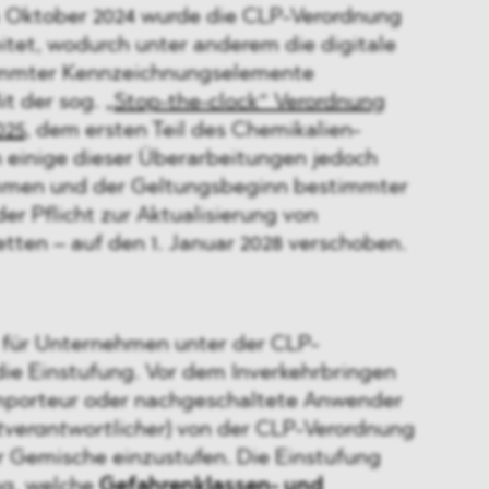
 Oktober 2024 wurde die CLP-Verordnung
tet, wodurch unter anderem die digitale
timmter Kennzeichnungselemente
it der sog.
„Stop-the-clock“ Verordnung
025
, dem ersten Teil des Chemikalien-
einige dieser Überarbeitungen jedoch
men und der Geltungsbeginn bestimmter
r Pflicht zur Aktualisierung von
tten – auf den 1. Januar 2028 verschoben.
t für Unternehmen unter der CLP-
die Einstufung. Vor dem Inverkehrbringen
 Importeur oder nachgeschaltete Anwender
verantwortlicher
) von der CLP-Verordnung
r Gemische einzustufen. Die Einstufung
ng, welche
Gefahrenklassen- und