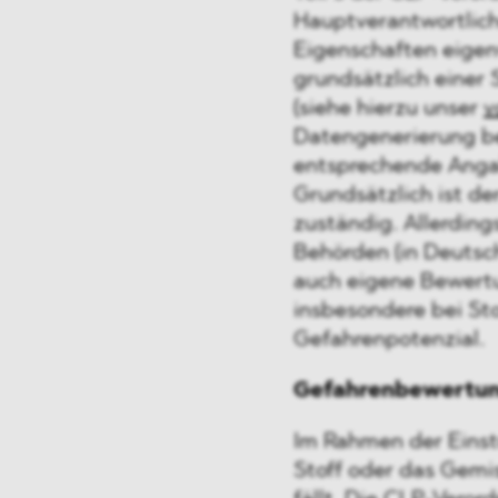
Hauptverantwortlich
Eigenschaften eigen
grundsätzlich einer 
(siehe hierzu unser
v
Datengenerierung bei
entsprechende Anga
Grundsätzlich ist de
zuständig. Allerding
Behörden (in Deutsc
auch eigene Bewert
insbesondere bei S
Gefahrenpotenzial.
Gefahrenbewertu
Im Rahmen der Einst
Stoff oder das Gemi