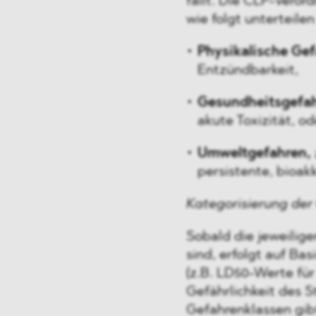
fällt. Die CLP-Veror
wie folgt unterteilen
Physikalische Gef
Entzündbarkeit,
Gesundheitsgefa
akute Toxizität, od
Umweltgefahren,
persistente, bioak
Kategorisierung der 
Sobald die jeweilig
sind, erfolgt auf B
(z.B. LD50-Werte für
Gefährlichkeit des S
Gefahrenklassen gib