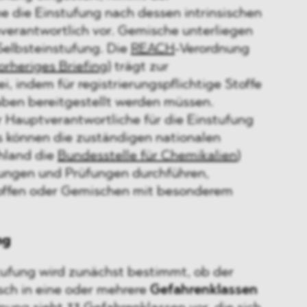
e die Einstufung nach dessen intrinsischen
verantwortlich vor. Gemische unterliegen
Selbsteinstufung. Die
REACH
-Verordnung
orheriges Briefing
) trägt zur
, indem für registrierungspflichtige Stoffe
ben bereitgestellt werden müssen.
r Hauptverantwortliche für die Einstufung
s können die zuständigen nationalen
hland die
Bundesstelle für Chemikalien
)
ungen und Prüfungen durchführen,
toffen oder Gemischen mit besonderem
ng
ufung wird zunächst bestimmt, ob der
sch in eine oder mehrere
Gefahrenklassen