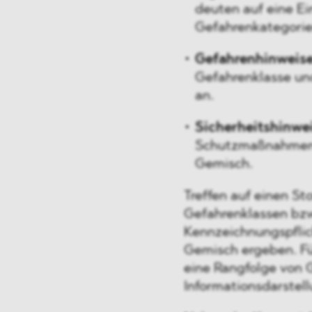
deuten auf eine Ei
Gefahrenkategorie
Gefahrenhinweis
Gefahrenklasse und
an.
Sicherheitshinwe
Schutzmaßnahmen 
Gemisch.
Treffen auf einen St
Gefahrenklassen bzw
Kennzeichnungspflic
Gemisch ergeben. Fü
eine Rangfolge von 
Informationsdarstell