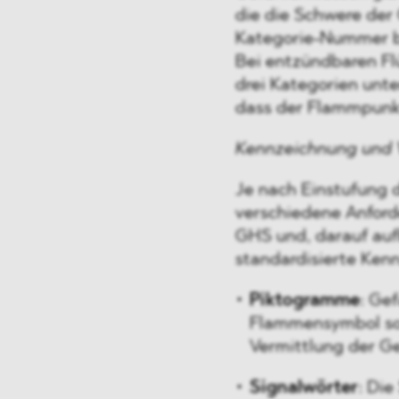
die die Schwere der
Kategorie-Nummer be
Bei entzündbaren Fl
drei Kategorien unte
dass der Flammpunkt 
Kennzeichnung und
Je nach Einstufung 
verschiedene Anfor
GHS und, darauf au
standardisierte Ken
Piktogramme
: Ge
Flammensymbol sor
Vermittlung der Gef
Signalwörter
: Di