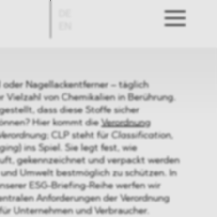
DE
EN
 oder Nagellackentferner – täglich
r Vielzahl von Chemikalien in Berührung.
estellt, dass diese Stoffe sicher
önnen? Hier kommt die
Verordnung
Verordnung
; CLP steht für
Classification,
aging
)
ins Spiel. Sie legt fest, wie
uft, gekennzeichnet und verpackt werden
und Umwelt bestmöglich zu schützen. In
unserer ESG-Briefing-Reihe werfen wir
 zentralen Anforderungen der Verordnung
für Unternehmen und Verbraucher.