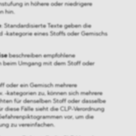
nstufung in höhere oder niedrigere
n hin.
e
: Standardisierte Texte geben die
 -kategorie eines Stoffs oder Gemischs
ise
beschreiben empfohlene
beim Umgang mit dem Stoff oder
off oder ein Gemisch mehrere
. -kategorien zu, können sich mehrere
hten für denselben Stoff oder dasselbe
r diese Fälle sieht die CLP-Verordnung
Gefahrenpiktogrammen vor, um die
ung zu vereinfachen.