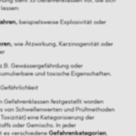
dnung sieht 33 Gefahrenklassen vor, die sich
 lassen:
ahren,
beispielsweise Explosivität oder
hren,
wie Ätzwirkung, Karzinogenität oder
er
z.B. Gewässergefährdung oder
kumulierbare und toxische Eigenschaften.
Gefährlichkeit
en Gefahrenklassen festgestellt worden
asis von Schwellenwerten und Prüfmethoden
 Toxizität) eine Kategorisierung der
toffs oder Gemischs. In jeder
t es verschiedene
Gefahrenkategorien
,