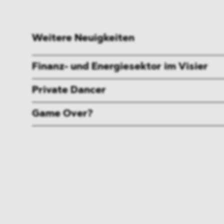
Weitere Neuigkeiten
Finanz- und Energiesektor im Visier
Private Dancer
Game Over?