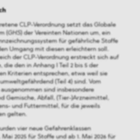
ch
etretene CLP-Verordnung setzt das Globale
em
(
GHS
) der Vereinten Nationen um, ein
nnzeichnungssystem für gefährliche Stoffe
en Umgang mit diesen erleichtern soll.
ch der CLP-Verordnung erstreckt sich auf
die den in Anhang I Teil 2 bis 5 der
n Kriterien entsprechen, etwa weil sie
r umweltgefährdend (Teil 4) sind. Vom
 ausgenommen sind insbesondere
d Gemische, Abfall, (Tier-)Arzneimittel,
s- und Futtermittel, für die jeweils
en gelten.
urden vier neue Gefahrenklassen
1. Mai 2025 für Stoffe und ab 1. Mai 2026 für