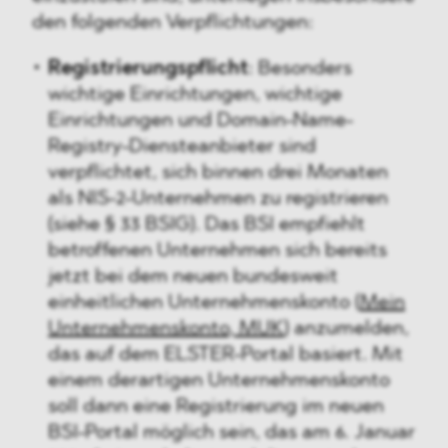
den folgenden Verpflichtungen:
Registrierungspflicht
: Besonders
wichtige Einrichtungen, wichtige
Einrichtungen und Domain-Name-
Registry-Diensteanbieter sind
verpflichtet, sich binnen drei Monaten
als NIS-2-Unternehmen zu registrieren
(siehe § 33 BSIG). Das BSI empfiehlt
betroffenen Unternehmen sich bereits
jetzt bei dem neuen bundesweit
einheitlichen Unternehmenskonto (
Mein
Unternehmenskonto, MUK
) anzumelden,
das auf dem ELSTER-Portal basiert. Mit
einem derartigen Unternehmenskonto
soll dann eine Registrierung im neuen
BSI-Portal möglich sein, das am 6. Januar