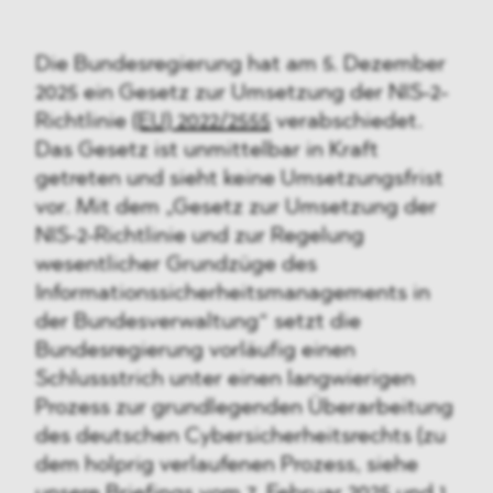
Die Bundesregierung hat am 5. Dezember
2025 ein Gesetz zur Umsetzung der NIS-2-
Richtlinie
(EU) 2022/2555
verabschiedet.
Das Gesetz ist unmittelbar in Kraft
getreten und sieht keine Umsetzungsfrist
vor. Mit dem „Gesetz zur Umsetzung der
NIS-2-Richtlinie und zur Regelung
wesentlicher Grundzüge des
Informationssicherheitsmanagements in
der Bundesverwaltung“ setzt die
Bundesregierung vorläufig einen
Schlussstrich unter einen langwierigen
Prozess zur grundlegenden Überarbeitung
des deutschen Cybersicherheitsrechts (zu
dem holprig verlaufenen Prozess, siehe