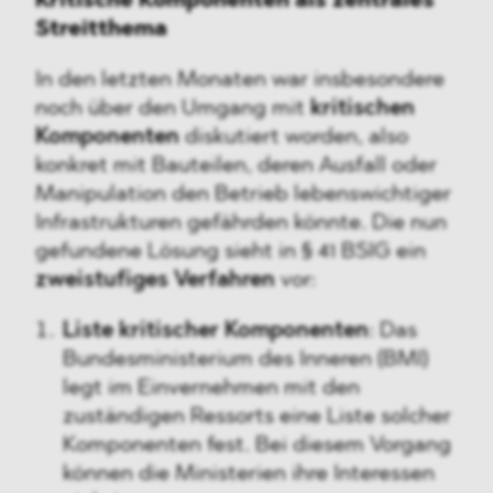
Kritische Komponenten als zentrales
Streitthema
In den letzten Monaten war insbesondere
noch über den Umgang mit
kritischen
Komponenten
diskutiert worden, also
konkret mit Bauteilen, deren Ausfall oder
Manipulation den Betrieb lebenswichtiger
Infrastrukturen gefährden könnte. Die nun
gefundene Lösung sieht in § 41 BSIG ein
zweistufiges Verfahren
vor:
Liste kritischer Komponenten
: Das
Bundesministerium des Inneren (BMI)
legt im Einvernehmen mit den
zuständigen Ressorts eine Liste solcher
Komponenten fest. Bei diesem Vorgang
können die Ministerien ihre Interessen