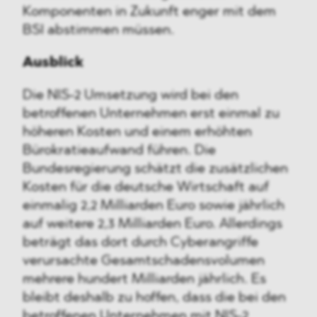
Komponenten in Zukunft enger mit dem
BSI abstimmen müssen.
Ausblick
Die NIS-2 Umsetzung wird bei den
betroffenen Unternehmen erst einmal zu
höheren Kosten und einem erhöhten
Bürokratieaufwand führen. Die
Bundesregierung schätzt die zusätzlichen
Kosten für die deutsche Wirtschaft auf
einmalig 2,2 Milliarden Euro sowie jährlich
auf weitere 2,3 Milliarden Euro. Allerdings
beträgt das dort durch Cyberangriffe
verursachte Gesamtschadensvolumen
mehrere hundert Milliarden jährlich. Es
bleibt deshalb zu hoffen, dass die bei den
betroffenen Unternehmen mit NIS-2