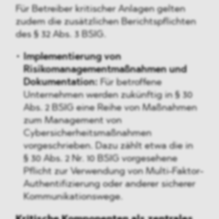
Für Betreiber kritischer Anlagen gelten
zudem die zusätzlichen Berichtspflichten
des § 32 Abs. 3 BSIG.
Implementierung von
Risikomanagementmaßnahmen und
Dokumentation:
Für betroffene
Unternehmen werden zukünftig in § 30
Abs. 2 BSIG eine Reihe von Maßnahmen
zum Management von
Cybersicherheitsmaßnahmen
vorgeschrieben. Dazu zählt etwa die in
§ 30 Abs. 2 Nr. 10 BSIG vorgesehene
Pflicht zur Verwendung von Multi-Faktor-
Authentifizierung oder anderer sicherer
Kommunikationswege.