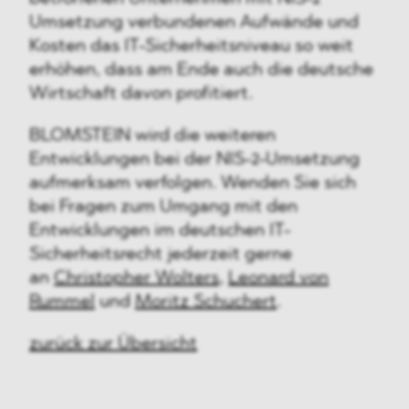
Umsetzung verbundenen Aufwände und
Kosten das IT-Sicherheitsniveau so weit
erhöhen, dass am Ende auch die deutsche
Wirtschaft davon profitiert.
BLOMSTEIN wird die weiteren
Entwicklungen bei der NIS-2-Umsetzung
aufmerksam verfolgen. Wenden Sie sich
bei Fragen zum Umgang mit den
Entwicklungen im deutschen IT-
Sicherheitsrecht jederzeit gerne
an
Christopher Wolters
,
Leonard von
Rummel
und
Moritz Schuchert
.
zurück zur Übersicht