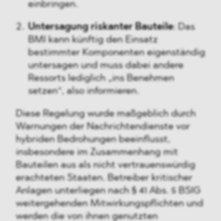
einbringen.
Untersagung riskanter Bauteile
: Das
BMI kann künftig den Einsatz
bestimmter Komponenten eigenständig
untersagen und muss dabei andere
Ressorts lediglich „ins Benehmen
setzen“, also informieren.
Diese Regelung wurde maßgeblich durch
Warnungen der Nachrichtendienste vor
hybriden Bedrohungen beeinflusst,
insbesondere im Zusammenhang mit
Bauteilen aus als nicht vertrauenswürdig
erachteten Staaten. Betreiber kritischer
Anlagen unterliegen nach § 41 Abs. 5 BSIG
weitergehenden Mitwirkungspflichten und
werden die von ihnen genutzten