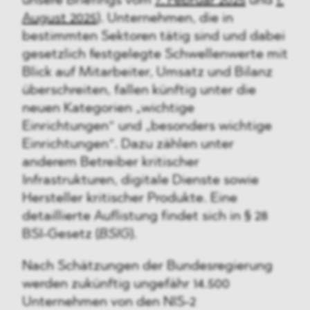
unsere Briefings vom
7. Februar 2025
und
1.
August 2025
). Unternehmen, die in
bestimmten Sektoren tätig sind und dabei
gesetzlich festgelegte Schwellenwerte mit
Blick auf Mitarbeiter, Umsatz und Bilanz
überschreiten, fallen künftig unter die
neuen Kategorien „wichtige
Einrichtungen“ und „besonders wichtige
Einrichtungen“. Dazu zählen unter
anderem Betreiber kritischer
Infrastrukturen, digitale Dienste sowie
Hersteller kritischer Produkte. Eine
detaillierte Auflistung findet sich in § 28
BSI-Gesetz (
BSIG
).
Nach Schätzungen der Bundesregierung
werden zukünftig ungefähr 14.500
Unternehmen von den NIS-2