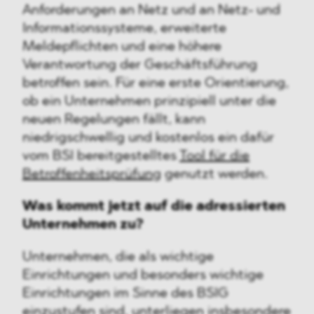
Anforderungen an Netz und an Netz- und
Informationssysteme, erweiterte
Meldepflichten und eine höhere
Verantwortung der Geschäftsführung
betroffen sein. Für eine erste Orientierung,
ob ein Unternehmen prinzipiell unter die
neuen Regelungen fällt, kann
niedrigschwellig und kostenlos ein dafür
vom BSI bereitgestelltes
Tool für die
Betroffenheitsprüfung
genutzt werden.
Was kommt jetzt auf die adressierten
Unternehmen zu?
Unternehmen, die als wichtige
Einrichtungen und besonders wichtige
Einrichtungen im Sinne des BSIG
einzustufen sind, unterliegen insbesondere