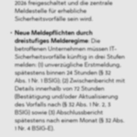
2026 freigeschaltet und die zentrale
Meldestelle für erhebliche
Sicherheitsvorfälle sein wird.
Neue Meldepflichten durch
dreistufiges Melderegime
: Die
betroffenen Unternehmen müssen IT-
Sicherheitsvorfälle künftig in drei Stufen
melden: (1) unverzügliche Erstmeldung,
spätestens binnen 24 Stunden (§ 32
Abs. 1 Nr. 1 BSIG); (2) Zwischenbericht mit
Details innerhalb von 72 Stunden
(Bestätigung und/oder Aktualisierung
des Vorfalls nach (§ 32 Abs. 1 Nr. 2, 3
BSIG) sowie (3) Abschlussbericht
spätestens nach einem Monat (§ 32 Abs.
1 Nr. 4 BSIG-E).