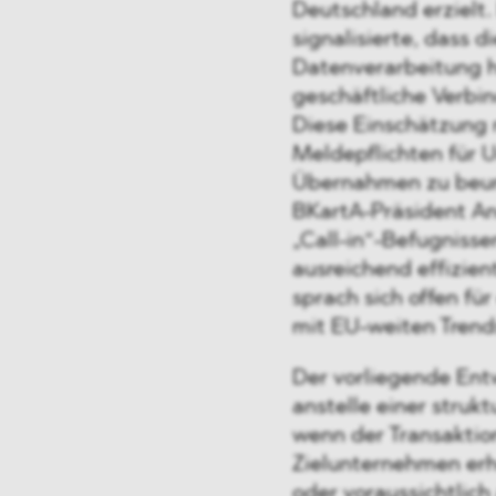
Deutschland erzielt
signalisierte, dass 
Datenverarbeitung h
geschäftliche Verbi
Diese Einschätzung 
Meldepflichten für 
Übernahmen zu beurt
BKartA-Präsident An
„Call-in“-Befugnisse
ausreichend effizien
sprach sich offen für
mit EU-weiten Trend
Der vorliegende Entw
anstelle einer struk
wenn der Transaktio
Zielunternehmen erh
oder voraussichtlic