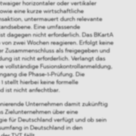
aiger horizontaler oder vertikaler
wie eine kurze wirtschaftliche
saktion, untermauert durch relevante
standsebene. Eine umfassende
st dagegen nicht erforderlich. Das BKartA
 von zwei Wochen reagieren. Erfolgt keine
er Zusammenschluss als freigegeben und
ung ist nicht erforderlich. Verlangt das
e vollständige Fusionskontrollanmeldung,
ingang die Phase‑1-Prüfung. Die
 stellt hierbei keine formelle
 ist nicht anfechtbar.
sionierende Unternehmen damit zukünftig
as Zielunternehmen über eine
gie für Deutschland verfügt und ob sein
tsumfang in Deutschland in den