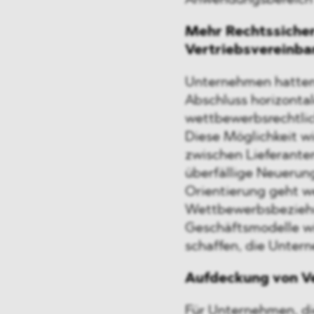
Anwendungsbereich d
Mehr Rechtssicherh
Vertriebsvereinb
Unternehmen hatten b
Abschluss horizonta
wettbewerbsrechtlic
Diese Möglichkeit w
zwischen Lieferante
überfällige Neuerung
Orientierung geht we
Wettbewerbsbeziehu
Geschäftsmodelle w
schaffen, die Unter
Aufdeckung von V
Für Unternehmen, di