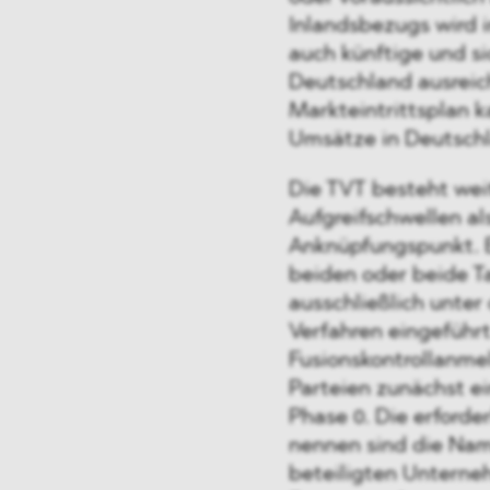
Inlandsbezugs wird 
auch künftige und si
Deutschland ausreich
Markteintrittsplan k
Umsätze in Deutsch
Die TVT besteht weit
Aufgreifschwellen al
Anknüpfungspunkt. 
beiden oder beide Ta
ausschließlich unter
Verfahren eingeführt
Fusionskontrollanme
Parteien zunächst e
Phase 0. Die erford
nennen sind die Nam
beteiligten Unterne