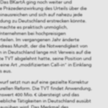
. Das BKartA ging noch weiter und
die Präzedenzwirkung des Urteils über die
inausreichen und sich auf nahezu jede
ndung zu Deutschland erstrecken könnte.
machte es praktisch unmöglich,
Unternehmen bei hochpreisigen
eilen. Im vergangenen Jahr änderte
dreas Mundt, der die Notwendigkeit von
n in Deutschland lange mit Verweis auf die
te TVT abgelehnt hatte, seine Position und
 eine Art „modifizierten Call-in“ in Einklang
s aus.
urf setzt nun auf eine gezielte Korrektur
turellen Reform. Die TVT findet Anwendung,
nswert 400 Mio. € übersteigt und das
ebliche Tätigkeiten in Deutschland ausübt
h ausüben wird. Das Merkmal des