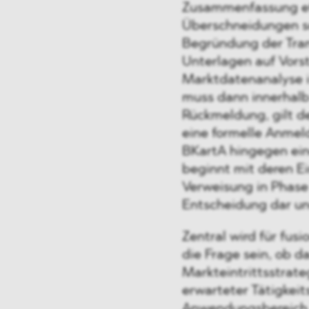
Zusammenfassung etw
Überschneidungen so
Begründung der Tran
Unterlagen auf Vor
Marktdatenanalyse i
muss dann innerhalb
Rückmeldung, gilt d
eine formelle Anmeld
BKartA hingegen ein
beginnt mit deren E
Verweisung in Phase 1
Entscheidung dar und
Zentral wird für fu
die Frage sein, ob d
Markteintrittsstrate
erwarteter Tätigkei