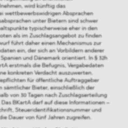
lnehmen, wird künftig das
bei wettbewerbswidrigen Absprachen
sabsprachen unter Bietern sind schwer
altspunkte typischerweise eher in den
ten als im Zuschlagsangebot zu finden
wurf führt daher einen Mechanismus zur
aten ein, der sich an Vorbildern anderer
Spanien und Dänemark orientiert. In § 32h
tA erstmals die Befugnis, Vergabedaten
ne konkreten Verdacht auszuwerten.
flichten für öffentliche Auftraggeber
 sämtlicher Bieter, einschließlich der
halb von 30 Tagen nach Zuschlagserteilung
 Das BKartA darf auf diese Informationen –
hrift, Steueridentifikationsnummer und
die Dauer von fünf Jahren zugreifen.