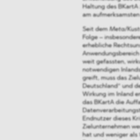
Haltung des BKartA 
am aufmerksamsten v
Seit dem
Meta/Kus
Folge – insbesonder
erhebliche Rechtsun
Anwendungsbereich d
weit gefassten, wir
notwendigen Inlands
greift, muss das Zie
Deutschland“ und d
Wirkung im Inland en
das BKartA die Auffa
Datenverarbeitungst
Endnutzer dieses Kri
Zielunternehmen we
hat und weniger als 