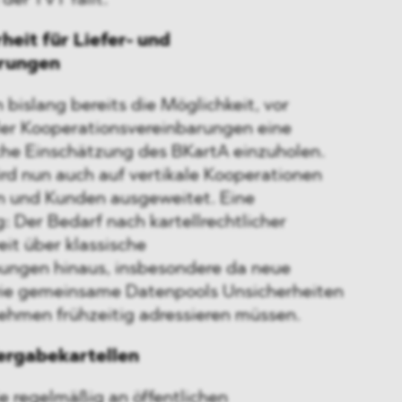
er TVT fällt.
eit für Liefer- und
arungen
islang bereits die Möglichkeit, vor
ler Kooperationsvereinbarungen eine
he Einschätzung des BKartA einzuholen.
ird nun auch auf vertikale Kooperationen
n und Kunden ausgeweitet. Eine
: Der Bedarf nach kartellrechtlicher
it über klassische
ngen hinaus, insbesondere da neue
ie gemeinsame Datenpools Unsicherheiten
nehmen frühzeitig adressieren müssen.
ergabekartellen
e regelmäßig an öffentlichen