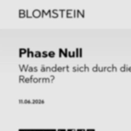
Kanzl
Berat
Perso
Indus
Phase Null
Was ändert sich durch d
Reform?
11.06.2026