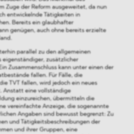
im Zuge der Reform ausgeweitet, da nun
ch entwickelnde Tätigkeiten in
en. Bereits ein glaubhafter
ann genügen, auch ohne bereits erzielte
land.
erhin parallel zu den allgemeinen
s eigenständiger, zusätzlicher
Ein Zusammenschluss kann unter einen der
tbestände fallen. Für Fälle, die
 die TVT fallen, wird jedoch ein neues
. Anstatt eine vollständige
ldung einzureichen, übermitteln die
ine vereinfachte Anzeige, die sogenannte
erlichen Angaben sind bewusst begrenzt: Zu
en und Tätigkeitsbeschreibungen der
hmen und ihrer Gruppen, eine