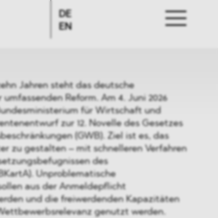
DE
EN
zehn Jahren steht das deutsche
er umfassenden Reform. Am 4. Juni 2026
Bundesministerium für Wirtschaft und
entenentwurf zur 12. Novelle des Gesetzes
schränkungen (GWB). Ziel ist es, das
ter zu gestalten – mit schnelleren Verfahren
setzungsbefugnissen des
BKartA). Unproblematische
llen aus der Anmeldepflicht
den und die freiwerdenden Kapazitäten
r Wettbewerbsrelevanz genutzt werden.