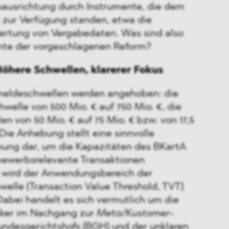
uausrichtung durch Instrumente, die dem
t zur Verfügung standen, etwa die
ertung von Vergabedaten. Was sind also
nte der vorgeschlagenen Reform?
Höhere Schwellen, klarerer Fokus
meldeschwellen werden angehoben: die
elle von 500 Mio. € auf 750 Mio. €, die
en von 50 Mio. € auf 75 Mio. € bzw. von 17,5
 Die Anhebung stellt eine sinnvolle
hung dar, um die Kapazitäten des BKartA
tbewerbsrelevante Transaktionen
 wird der Anwendungsbereich der
welle (Transaction Value Threshold, TVT)
Dabei handelt es sich vermutlich um die
iker im Nachgang zur
Meta/Kustomer
-
ndesgerichtshofs (BGH) und der unklaren