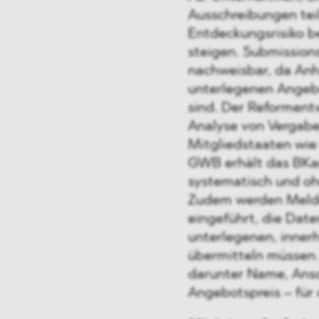
Ausschreibungen tei
Entdeckungsrisiko 
steigen. Submission
nachweisbar, da Anh
unterlegenen Angebo
sind. Der Reforment
Analyse von Vergabed
Mitgliedstaaten wie 
GWB erhält das BKar
systematisch und oh
Zudem werden Meldep
eingeführt, die Daten
unterlegenen, inner
übermitteln müssen.
darunter Name, Ansc
Angebotspreis – für 