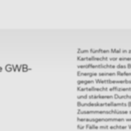
ei
Neues
ung
Dawn Raids
nen
Standorte
trien
Karriere
Brasilien-Praxis
Zum fünften Mal in 
Kartellrecht vor ein
veröffentlichte das 
ie GWB-
Energie seinen Refer
gegen Wettbewerbsbe
Kartellrecht effizien
und stärkeren Durch
Bundeskartellamts (
Zusammenschlüsse so
herausgenommen wer
für Fälle mit echte