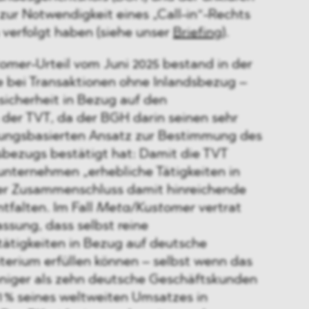
zur Notwendigkeit eines „Call-in“-Rechts
erfolgt haben (siehe unser
Briefing
).
tomer
-Urteil vom Juni 2025 bestand in der
e bei Transaktionen ohne Inlandsbezug –
sicherheit in Bezug auf den
er TVT, da der BGH darin seinen sehr
kungsbasierten Ansatz zur Bestimmung des
bezugs bestätigt hat: Damit die TVT
lunternehmen „erhebliche Tätigkeiten in
er Zusammenschluss damit hinreichende
tfalten. Im Fall
Meta/Kustomer
vertrat
ssung, dass selbst reine
ätigkeiten in Bezug auf deutsche
terium erfüllen können – selbst wenn das
niger als zehn deutsche Geschäftskunden
1 % seines weltweiten Umsatzes in