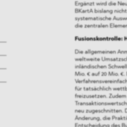
Ergänzt wird die Ne
BKartA bislang nich
systematische Ausw
die zentralen Eleme
Fusionskontrolle: 
Die allgemeinen An
weltweite Umsatzschw
inländischen Schwell
Mio. € auf 20 Mio. €.
Verfahrensvereinfac
für tatsächlich wet
freizusetzen. Zudem
Transaktionswertsch
neu zugeschnitten. 
Änderung, die Prakt
Entscheidung des Bu