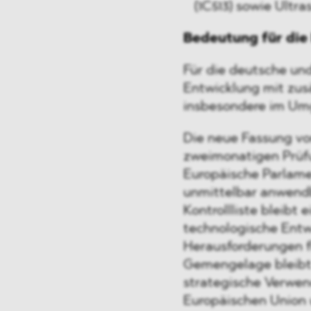
(1C513) sowie Ultra
Bedeutung für die
Für die deutsche un
Entwicklung mit zus
insbesondere im Umg
Die neue Fassung von
zweimonatigen Prüfu
Europäische Parlamen
unmittelbar anwendba
Kontrollliste bleibt 
technologische Entw
Herausforderungen fl
Gemengelage bleibt 
strategische Verwen
Europäischen Union 