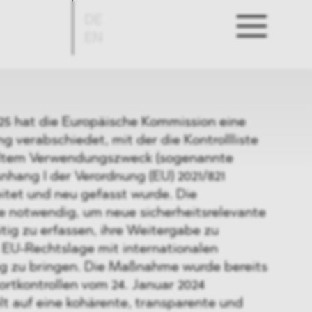
DE
EN
5 hat die Europäische Kommission eine
g verabschiedet, mit der die Kontrollliste
eltem Verwendungszweck (sogenannte
nhang I der Verordnung (EU) 2021/821
itet und neu gefasst wurde. Die
 notwendig, um neue sicherheitsrelevante
tig zu erfassen, ihre Weitergabe zu
e EU-Rechtslage mit internationalen
ng zu bringen. Die Maßnahme wurde bereits
rtkontrollen vom 24. Januar 2024
t auf eine kohärente, transparente und