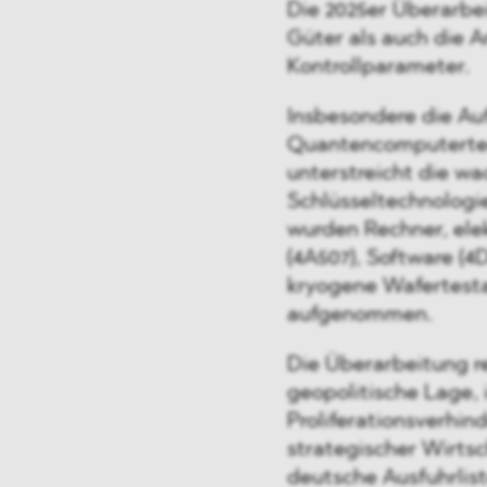
Die 2025er Überarbe
Güter als auch die 
Kontrollparameter.
Insbesondere die A
Quantencomputertech
unterstreicht die w
Schlüsseltechnologie
wurden Rechner, ele
(4A507), Software (4
kryogene Wafertestau
aufgenommen.
Die Überarbeitung r
geopolitische Lage, 
Proliferationsverhin
strategischer Wirtsc
deutsche Ausfuhrliste