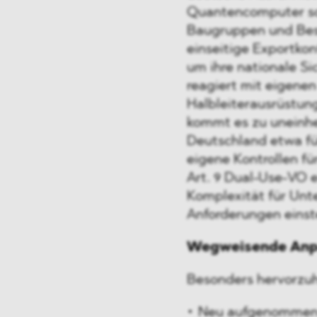
Quantencomputer so
Baugruppen und Best
einseitige Exportko
um ihre nationale S
reagiert mit eigenen
Halbleiterausrüstun
kommt es zu uneinhe
Deutschland etwa fü
eigene Kontrollen f
Art. 9 Dual-Use-VO 
Komplexität für Unt
Anforderungen einst
Wegweisende Anpas
Besonders hervorzuh
Neu aufgenommen 