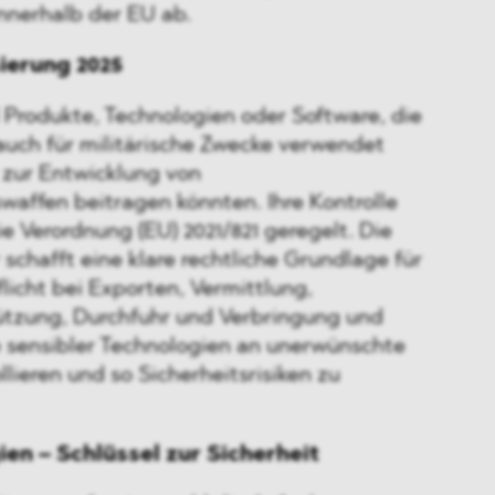
nnerhalb der EU ab.
sierung 2025
 Produkte, Technologien oder Software, die
s auch für militärische Zwecke verwendet
zur Entwicklung von
affen beitragen könnten. Ihre Kontrolle
ie Verordnung (EU) 2021/821 geregelt. Die
 schafft eine klare rechtliche Grundlage für
icht bei Exporten, Vermittlung,
ützung, Durchfuhr und Verbringung und
e sensibler Technologien an unerwünschte
lieren und so Sicherheitsrisiken zu
en – Schlüssel zur Sicherheit