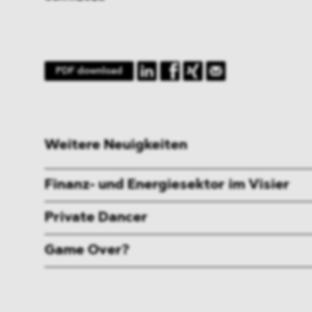
PDF download
Weitere Neuigkeiten
Finanz- und Energiesektor im Visier
Private Dancer
Game Over?