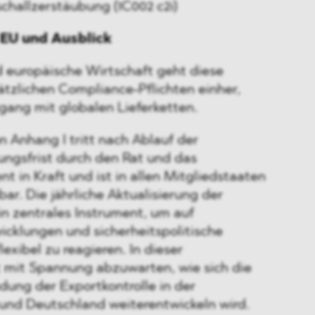
schallzerstäubung (1C002 c2i)
 EU und Ausblick
d europäische Wirtschaft geht diese
ätzlichen Compliance-Pflichten einher,
ang mit globalen Lieferketten.
 Anhang I tritt nach Ablauf der
ngsfrist durch den Rat und das
t in Kraft und ist in allen Mitgliedstaaten
r. Die jährliche Aktualisierung der
ein zentrales Instrument, um auf
icklungen und sicherheitspolitische
exibel zu reagieren. In dieser
mit Spannung abzuwarten, wie sich die
dung der Exportkontrolle in der
und Deutschland weiterentwickeln wird.