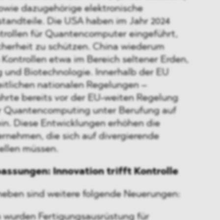
wie dazugehörige elektronische
andteile. Die USA haben im Jahr 2024
ntrollen für Quantencomputer eingeführt,
icherheit zu schützen. China wiederum
 Kontrollen etwa im Bereich seltener Erden,
g und Biotechnologie. Innerhalb der EU
itlichen nationalen Regelungen –
hrte bereits vor der EU-weiten Regelung
ür Quantencomputing unter Berufung auf
ein. Diese Entwicklungen erhöhen die
ernehmen, die sich auf divergierende
ellen müssen.
sungen: Innovation trifft Kontrolle
eben sind weitere folgende Neuerungen:
wurden Fertigungsausrüstung für