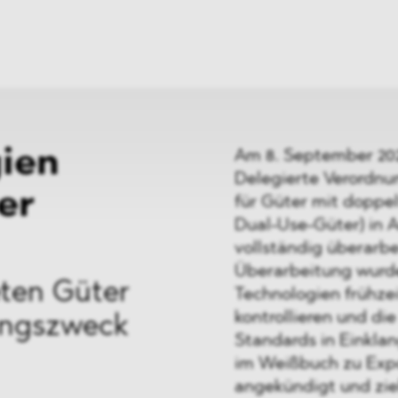
ei
Neues
ung
Dawn Raids
nen
Standorte
trien
Karriere
Brasilien-Praxis
ien
Am 8. September 202
Delegierte Verordnun
er
für Güter mit dopp
Dual-Use-Güter) in A
vollständig überarbe
Überarbeitung wurde
eten Güter
Technologien frühzei
kontrollieren und di
ungszweck
Standards in Einkla
im Weißbuch zu Expo
angekündigt und ziel