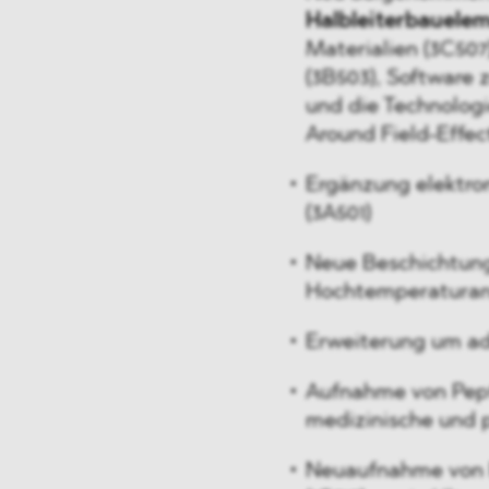
Halbleiterbauele
Materialien (3C507
(3B503), Software 
und die Technologi
Around Field-Effec
Ergänzung elektr
(3A501)
Neue Beschichtung
Hochtemperaturan
Erweiterung um ad
Aufnahme von Pept
medizinische und 
Neuaufnahme von 