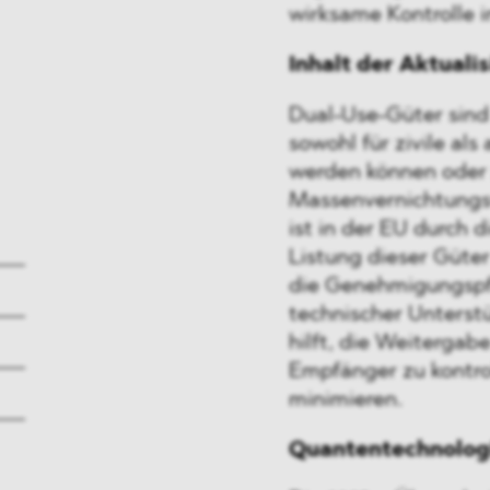
wirksame Kontrolle i
Inhalt der Aktuali
Dual-Use-Güter sind
sowohl für zivile al
werden können oder 
Massenvernichtungsw
ist in der EU durch d
Listung dieser Güter
die Genehmigungspfl
technischer Unterst
hilft, die Weitergab
Empfänger zu kontrol
minimieren.
Quantentechnologi