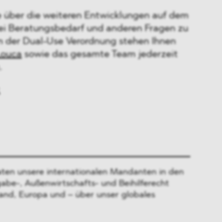
 über die weiteren Entwicklungen auf dem
ei Beratungsbedarf und anderen Fragen zu
n der Dual-Use Verordnung stehen Ihnen
Louca
sowie das gesamte Team jederzeit
.
ten unsere internationalen Mandanten in den
gabe-, Außenwirtschafts- und Beihilferecht
and, Europa und – über unser globales