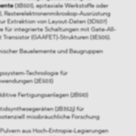
mente
(3B501), epitaxiale Werkstoffe oder
), Rasterelektronenmikroskop-Ausrüstung
zur Extraktion von Layout-Daten (3D507)
e für integrierte Schaltungen mit Gate-All-
t Transistor (GAAFET)-Strukturen (3E505).
onischer Bauelemente und Baugruppen
ssystem-Technologie für
wendungen (2E503)
ditive Fertigungsanlagen (2B510)
idsynthesegeräten (2B352j) für
potenziell missbräuchliche Forschung
Pulvern aus Hoch-Entropie-Legierungen