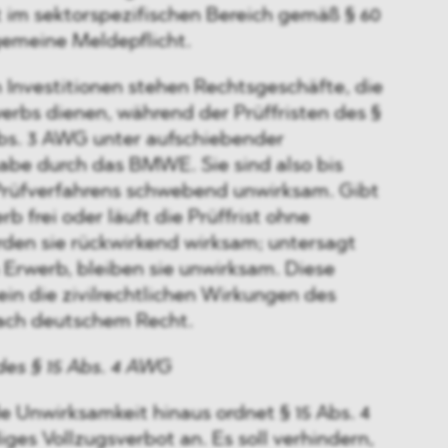
ilt im sektorspezifischen Bereich gemäß § 60
gemeine Meldepflicht.
 Investitionen stehen Rechtsgeschäfte, die
erbs dienen, während der Prüffristen des §
bs. 3 AWG unter aufschiebender
abe durch das BMWE. Sie sind also bis
Prüfverfahrens schwebend unwirksam. Gibt
frei oder läuft die Prüffrist ohne
den sie rückwirkend wirksam; untersagt
 Erwerb, bleiben sie unwirksam. Diese
lein die zivilrechtlichen Wirkungen des
ach deutschem Recht.
des § 15 Abs. 4 AWG
 Unwirksamkeit hinaus ordnet § 15 Abs. 4
es Vollzugsverbot an. Es soll verhindern,