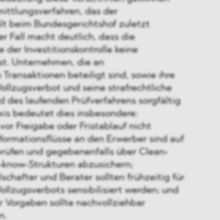
mittlungsverfahren, das der
t beim Bundesgerichtshof zuletzt
er Fall macht deutlich, dass die
e der Investitionskontrolle keine
ist. Unternehmen, die an
Transaktionen beteiligt sind, sowie ihre
Vollzugsverbot und seine strafrechtliche
 des laufenden Prüfverfahrens sorgfältig
xis bedeutet dies insbesondere:
or Freigabe oder Fristablauf nicht
formationsflüsse an den Erwerber sind auf
 prüfen und gegebenenfalls über Clean-
know-Strukturen abzusichern;
hafter und Berater sollten frühzeitig für
ollzugsverbots sensibilisiert werden; und
r Vorgaben sollte nachvollziehbar
n.