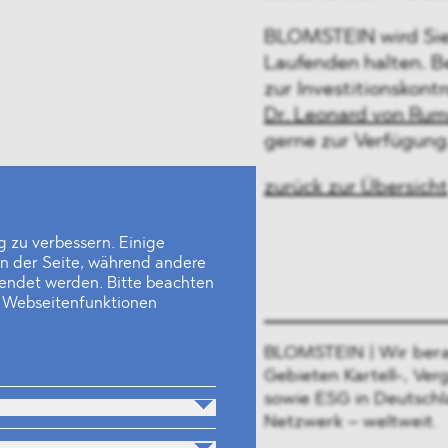
BLOMSTEIN wird Sie
Laufenden halten. B
zur Investitionskont
Dr. Leonard von Ru
gerne zur Verfügung
zurück zur Übersicht
 zu verbessern. Einige
en der Seite, während andere
wendet werden. Bitte beachten
e Webseitenfunktionen
BLOMSTEIN | Wir bera
Gebieten Kartell-, Ver
sowie ESG in Deutschl
Netzwerk – weltweit.