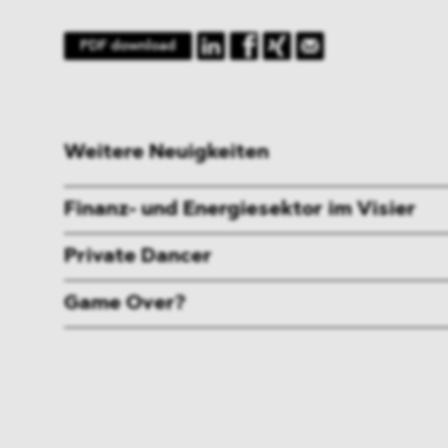
PDF download
Weitere Neuigkeiten
Finanz- und Energiesektor im Visier
Private Dancer
Game Over?