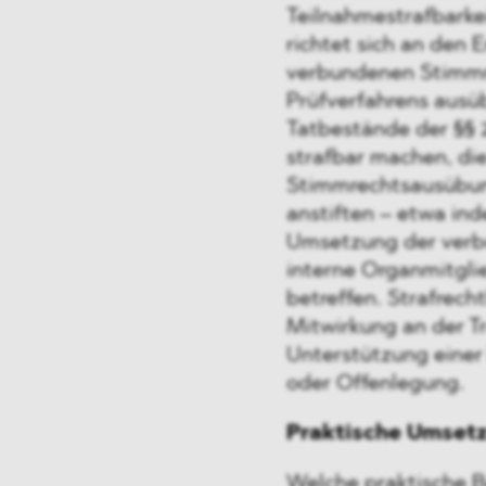
Teilnahmestrafbarke
richtet sich an den 
verbundenen Stimmr
Prüfverfahrens ausüb
Tatbestände der §§ 2
strafbar machen, di
Stimmrechtsausübung
anstiften – etwa ind
Umsetzung der verb
interne Organmitglie
betreffen. Strafrecht
Mitwirkung an der Tr
Unterstützung eine
oder Offenlegung.
Praktische Umset
Welche praktische B