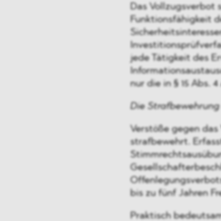
Das Vollzugsverbot s
Funktionsfähigkeit d
Sicherheitsinteress
Investitionsprüfverfa
jede Tätigkeit des E
Informationsaustaus
nur die in § 15 Abs.
Die Strafbewehrung 
Verstöße gegen das 
strafbewehrt. Erfass
Stimmrechtsausübung
Gesellschafterbesch
Offenlegungsverbots 
bis zu fünf Jahren Fr
Praktisch bedeutsam