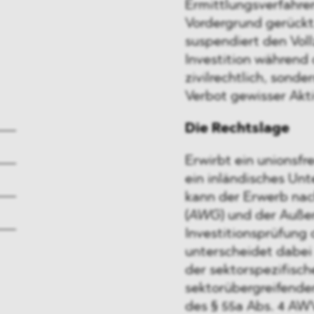
Ermittlungsverfahre
Vordergrund gerückt.
suspendiert den Vol
Investition während 
zivilrechtlich, sond
Verbot gewisser Akti
Die Rechtslage
Erwirbt ein unionsfr
ein inländisches Un
kann der Erwerb na
(
AWG
) und der Auße
Investitionsprüfung
unterscheidet dabei
der sektorspezifisc
sektorübergreifende
des § 55a Abs. 4 A