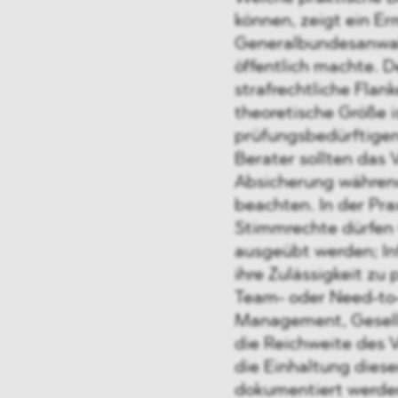
können, zeigt ein Er
Generalbundesanwal
öffentlich machte. D
strafrechtliche Flank
theoretische Größe 
prüfungsbedürftigen 
Berater sollten das 
Absicherung während
beachten. In der Pra
Stimmrechte dürfen v
ausgeübt werden; In
ihre Zulässigkeit zu
Team- oder Need-to-
Management, Gesellsc
die Reichweite des V
die Einhaltung diese
dokumentiert werde