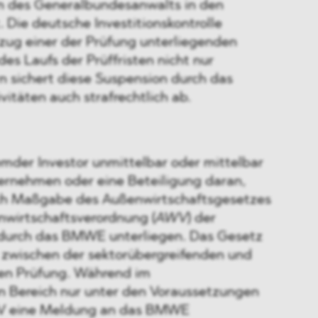
n des Generalbundesanwalts in den
 Die deutsche Investitionskontrolle
lzug einer der Prüfung unterliegenden
des Laufs der Prüffristen nicht nur
ern sichert diese Suspension durch das
vitäten auch strafrechtlich ab.
emder Investor unmittelbar oder mittelbar
ternehmen oder eine Beteiligung daran,
ch Maßgabe des Außenwirtschaftsgesetzes
nwirtschaftsverordnung (
AWV
) der
 durch das BMWE unterliegen. Das Gesetz
 zwischen der sektorübergreifenden und
hen Prüfung. Während im
n Bereich nur unter den Voraussetzungen
WV eine Meldung an das BMWE