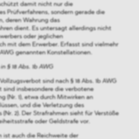
chützt damit nicht nur die
es Prüfverfahrens, sondern gerade die
en, deren Wahrung das
hren dient. Es untersagt allerdings nicht
rwerbers oder jeglichen
ch mit dem Erwerber. Erfasst sind vielmehr
 4 AWG genannten Konstellationen.
in § 18 Abs. 1b AWG
Vollzugsverbot sind nach § 18 Abs. 1b AWG
t sind insbesondere die verbotene
 (Nr. 1), etwa durch Mitwirken an
lüssen, und die Verletzung des
(Nr. 2). Der Strafrahmen sieht für Verstöße
eiheitsstrafe oder Geldstrafe vor.
 ist auch die Reichweite der