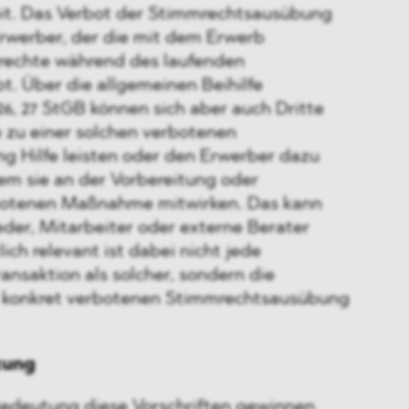
it. Das Verbot der Stimmrechtsausübung
Erwerber, der die mit dem Erwerb
echte während des laufenden
t. Über die allgemeinen Beihilfe
6, 27 StGB können sich aber auch Dritte
e zu einer solchen verbotenen
 Hilfe leisten oder den Erwerber dazu
em sie an der Vorbereitung oder
otenen Maßnahme mitwirken. Das kann
der, Mitarbeiter oder externe Berater
lich relevant ist dabei nicht jede
ansaktion als solcher, sondern die
r konkret verbotenen Stimmrechtsausübung
zung
edeutung diese Vorschriften gewinnen