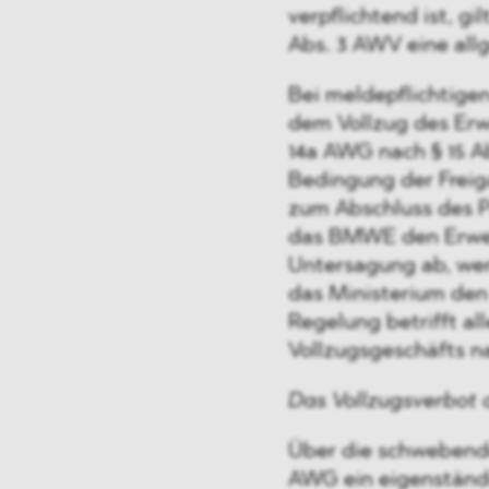
verpflichtend ist, g
Abs. 3 AWV eine all
Bei meldepflichtigen
dem Vollzug des Erw
14a AWG nach § 15 A
Bedingung der Freig
zum Abschluss des 
das BMWE den Erwerb 
Untersagung ab, wer
das Ministerium den
Regelung betrifft al
Vollzugsgeschäfts n
Das Vollzugsverbot 
Über die schwebende
AWG ein eigenständig