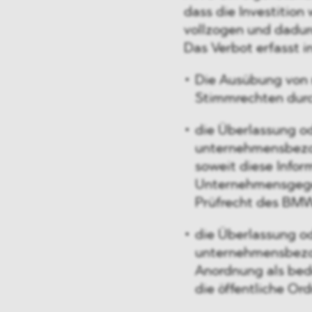
dass die Investition
vollzogen und dadur
Das Verbot erfasst i
Die Ausübung von
Stimmrechten durc
die Überlassung o
unternehmensbezog
soweit diese Infor
Unternehmensgegen
Prüfrecht des BMW
die Überlassung o
unternehmensbezo
Anordnung als bede
die öffentliche Or