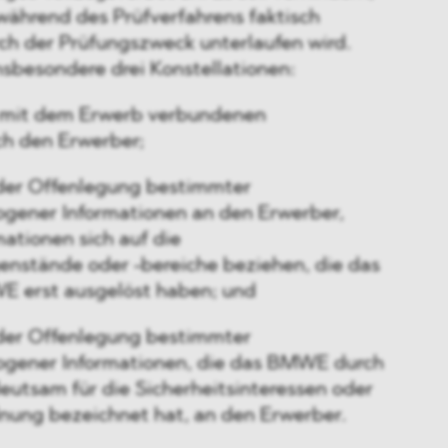
 während des Prüfverfahrens faktisch
ch der Prüfungszweck unterlaufen wird.
nsbesondere drei Konstellationen:
 mit dem Erwerb verbundenen
h den Erwerber;
der Offenlegung bestimmter
ener Informationen an den Erwerber,
mationen sich auf die
stände oder -bereiche beziehen, die das
E erst ausgelöst haben; und
der Offenlegung bestimmter
gener Informationen, die das BMWE durch
utsam für die Sicherheitsinteressen oder
dnung bezeichnet hat, an den Erwerber.