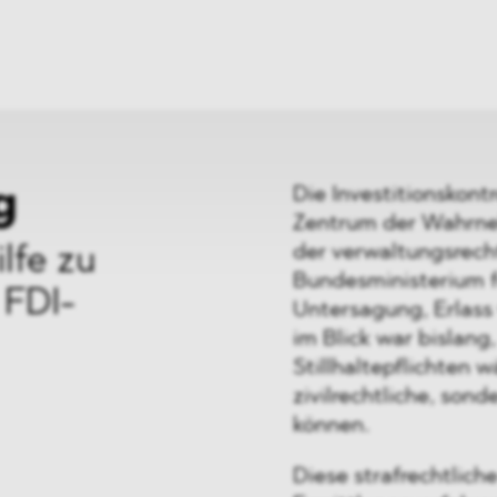
ei
Neues
ung
Dawn Raids
nen
Standorte
trien
Karriere
Brasilien-Praxis
g
Die Investitionskont
Zentrum der Wahrne
der verwaltungsrech
lfe zu
Bundesministerium f
 FDI-
Untersagung, Erlass
im Blick war bislang
Stillhaltepflichten 
zivilrechtliche, son
können.
Diese strafrechtlich