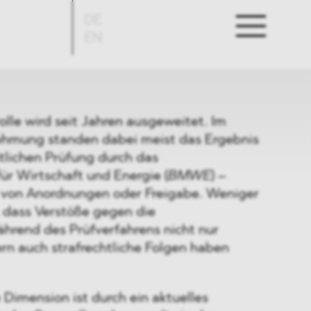
DE
EN
rolle wird seit Jahren ausgeweitet. Im
hmung standen dabei meist das Ergebnis
tlichen Prüfung durch das
ür Wirtschaft und Energie (
BMWE
) –
 von Anordnungen oder Freigabe. Weniger
, dass Verstöße gegen die
während des Prüfverfahrens nicht nur
dern auch strafrechtliche Folgen haben
e Dimension ist durch ein aktuelles