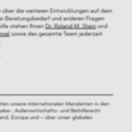
 über die weiteren Entwicklungen auf dem
ei Beratungsbedarf und anderen Fragen
rolle stehen Ihnen
Dr. Roland M. Stein
und
mmel
sowie das gesamte Team jederzeit
.
ten unsere internationalen Mandanten in den
gabe-, Außenwirtschafts- und Beihilferecht
and, Europa und – über unser globales