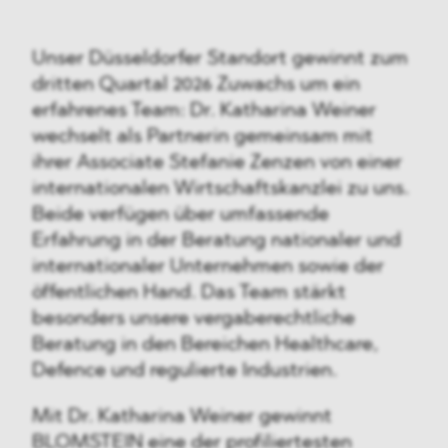
Unser Düsseldorfer Standort gewinnt zum
dritten Quartal 2026 Zuwachs um ein
erfahrenes Team: Dr. Katharina Weiner
wechselt als Partnerin gemeinsam mit
ihrer Associate Stefanie Zenzen von einer
internationalen Wirtschaftskanzlei zu uns.
Beide verfügen über umfassende
Erfahrung in der Beratung nationaler und
internationaler Unternehmen sowie der
öffentlichen Hand. Das Team stärkt
besonders unsere vergaberechtliche
Beratung in den Bereichen Healthcare,
Defence und regulierte Industrien.
Mit Dr. Katharina Weiner gewinnt
BLOMSTEIN eine der profiliertesten