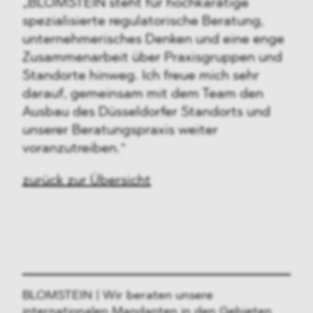
„BLOMSTEIN steht für hochkarätige
spezialisierte regulatorische Beratung,
unternehmerisches Denken und eine enge
Zusammenarbeit über Praxisgruppen und
Standorte hinweg. Ich freue mich sehr
darauf, gemeinsam mit dem Team den
Ausbau des Düsseldorfer Standorts und
unserer Beratungspraxis weiter
voranzutreiben.“
zurück zur Übersicht
BLOMSTEIN | Wir beraten unsere
internationalen Mandanten in den Gebieten