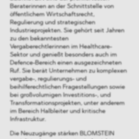
Beraterinnen an der Schnittstelle von
öffentlichem Wirtschaftsrecht,
Regulierung und strategischen
Industrieprojekten. Sie gehört seit Jahren
zu den bekanntesten
Vergaberechtlerinnen im Healthcare-
Sektor und genießt besonders auch im
Defence-Bereich einen ausgezeichneten
Ruf. Sie berät Unternehmen zu komplexen
vergabe-, regulierungs- und
beihilferechtlichen Fragestellungen sowie
bei großvolumigen Investitions-, und
Transformationsprojekten, unter anderem
im Bereich Halbleiter und kritische
Infrastruktur.
Die Neuzugänge stärken BLOMSTEIN