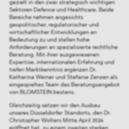
gezielt in den zwei strategisch wichtigen
Sektoren Defence und Healthcare. Beide
Bereiche nehmen angesichts
geopolitischer, regulatorischer und
wirtschaftlicher Entwicklungen an
Bedeutung zu und stellen hohe
Anforderungen an spezialisierte rechtliche
Beratung. Mit ihrer ausgewiesenen
Expertise, internationalen Erfahrung und
tiefen Marktkenntnis ergänzen Dr.
Katharina Weiner und Stefanie Zenzen als
eingespieltes Team das Beratungsangebot
von BLOMSTEIN bestens.
Gleichzeitig setzen wir den Ausbau
unseres Düsseldorfer Standorts, den Dr.
Christopher Wolters Mitte April 2026
eröffnet hat, zu einem zweiten starken