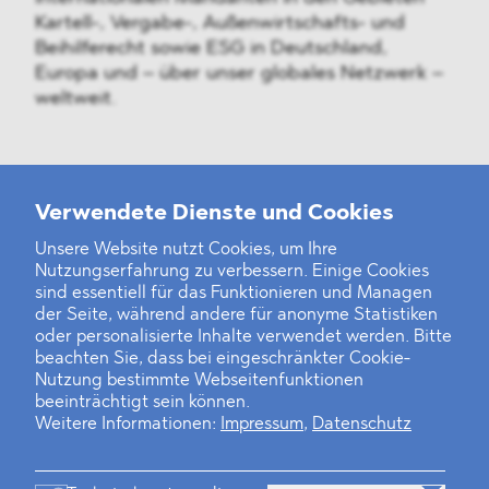
Kartell-, Vergabe-, Außenwirtschafts- und
Beihilferecht sowie ESG in Deutschland,
Europa und – über unser globales Netzwerk –
weltweit.
Verwendete Dienste und Cookies
Weitere Neuigkeiten
Unsere Website nutzt Cookies, um Ihre
Nutzungserfahrung zu verbessern. Einige Cookies
Finanz- und Energiesektor im Visier
sind essentiell für das Funktionieren und Managen
der Seite, während andere für anonyme Statistiken
Private Dancer
oder personalisierte Inhalte verwendet werden. Bitte
beachten Sie, dass bei eingeschränkter Cookie-
Game Over?
Nutzung bestimmte Webseitenfunktionen
beeinträchtigt sein können.
Weitere Informationen:
Impressum
,
Datenschutz