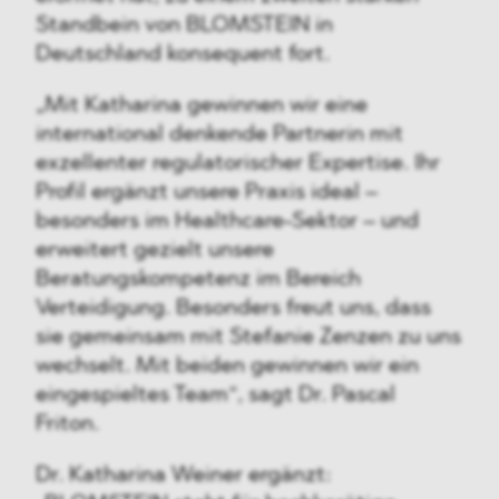
Standbein von BLOMSTEIN in
Deutschland konsequent fort.
„Mit Katharina gewinnen wir eine
international denkende Partnerin mit
exzellenter regulatorischer Expertise. Ihr
Profil ergänzt unsere Praxis ideal –
besonders im Healthcare-Sektor – und
erweitert gezielt unsere
Beratungskompetenz im Bereich
Verteidigung. Besonders freut uns, dass
sie gemeinsam mit Stefanie Zenzen zu uns
wechselt. Mit beiden gewinnen wir ein
eingespieltes Team“, sagt Dr. Pascal
Friton.
Dr. Katharina Weiner ergänzt: