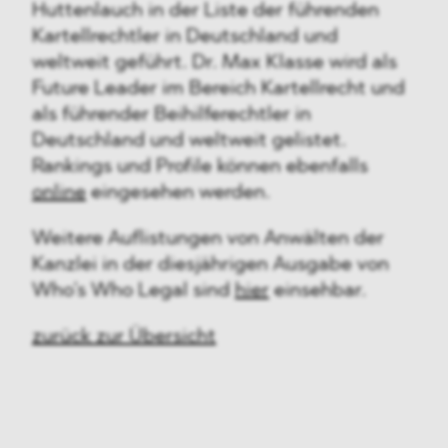
Huttenlauch in der Liste der führenden
Kartellrechtler in Deutschland und
weltweit geführt. Dr. Max Klasse wird als
Future Leader im Bereich Kartellrecht und
als führender Beihilferechtler in
Deutschland und weltweit gelistet.
Rankings und Profile können ebenfalls
online
eingesehen werden.
Weitere Auflistungen von Anwälten der
Kanzlei in der diesjährigen Ausgabe von
Who’s Who Legal sind
hier
einsehbar.
zurück zur Übersicht