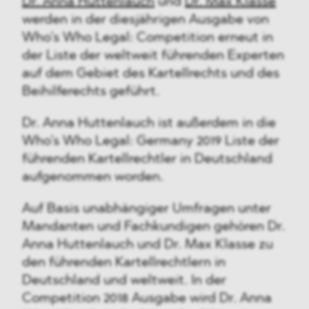
Dr. Anna Huttenlauch
und
Dr. Max Klasse
werden in der diesjährigen Ausgabe von
Who’s Who Legal: Competition erneut in
der Liste der weltweit führenden Experten
auf dem Gebiet des Kartellrechts und des
Beihilferechts geführt.
Dr. Anna Huttenlauch ist außerdem in die
Who’s Who Legal: Germany 2019 Liste der
führenden Kartellrechtler in Deutschland
aufgenommen worden.
Auf Basis unabhängiger Umfragen unter
Mandanten und Fachkundigen gehören Dr.
Anna Huttenlauch und Dr. Max Klasse zu
den führenden Kartellrechtlern in
Deutschland und weltweit. In der
Competition 2018 Ausgabe wird Dr. Anna