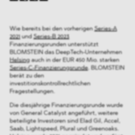
Wie bereits bei den vorherigen
Series-A
2021
und
Series-B 2023
Finanzierungsrunden unterstützt
BLOMSTEIN das DeepTech-Unternehmen
Helsing
auch in der EUR 450 Mio. starken
Series-C-Finanzierungsrunde
. BLOMSTEIN
berät zu den
investitionskontrollrechtlichen
Fragestellungen.
Die diesjährige Finanzierungsrunde wurde
von General Catalyst angeführt, weitere
beteiligte Investoren sind Elad Gil, Accel,
Saab, Lightspeed, Plural und Greenoaks.