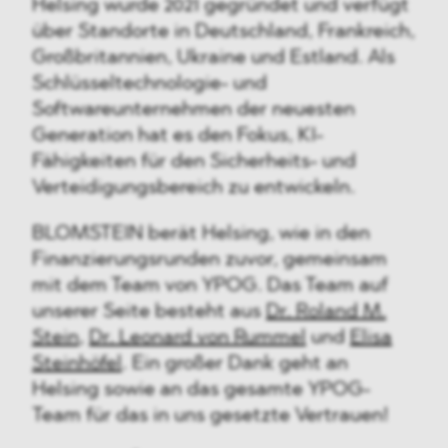
Helsing wurde 2021 gegründet und verfügt
über Standorte in Deutschland, Frankreich,
Großbritannien, Ukraine und Estland. Als
Schlüsseltechnologie- und
Softwareunternehmen der neuesten
Generation hat es den Fokus, KI-
Fähigkeiten für den Sicherheits- und
Verteidigungsbereich zu entwickeln.
BLOMSTEIN berät Helsing, wie in den
Finanzierungsrunden zuvor, gemeinsam
mit dem Team von YPOG. Das Team auf
unserer Seite besteht aus
Dr. Roland M.
Stein
,
Dr. Leonard von Rummel
und
Elisa
Steinhöfel
. Ein großer Dank geht an
Helsing sowie an das gesamte YPOG-
Team für das in uns gesetzte Vertrauen!