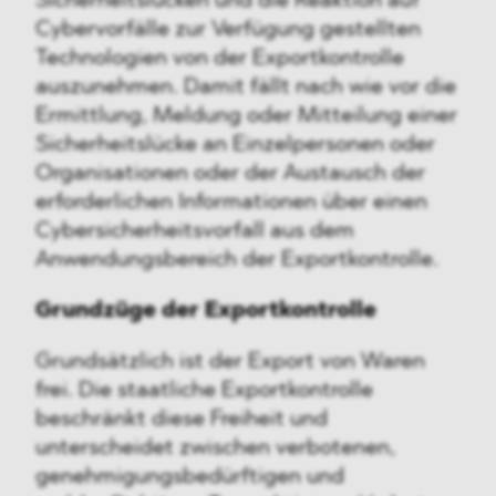
Sicherheitslücken und die Reaktion auf
Cybervorfälle zur Verfügung gestellten
Technologien von der Exportkontrolle
auszunehmen. Damit fällt nach wie vor die
Ermittlung, Meldung oder Mitteilung einer
Sicherheitslücke an Einzelpersonen oder
Organisationen oder der Austausch der
erforderlichen Informationen über einen
Cybersicherheitsvorfall aus dem
Anwendungsbereich der Exportkontrolle.
Grundzüge der Exportkontrolle
Grundsätzlich ist der Export von Waren
frei. Die staatliche Exportkontrolle
beschränkt diese Freiheit und
unterscheidet zwischen verbotenen,
genehmigungsbedürftigen und