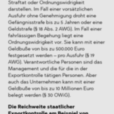
Straftat oder Ordnungswidrigkeit
darstellen. Im Fall einer vorsätzlichen
Ausfuhr ohne Genehmigung droht eine
Gefängnisstrafe bis zu 5 Jahren oder eine
Geldstrafe (§ 18 Abs. 2 AWG). Im Fall einer
fahrlässigen Begehung liegt eine
Ordnungswidrigkeit vor. Sie kann mit einer
Geldbuße von bis zu 500.000 Euro
festgesetzt werden – pro Ausfuhr (§ 19
AWG). Verantwortliche Personen sind das
Management und die für die in der
Exportkontrolle tätigen Personen. Aber
auch das Unternehmen kann mit einer
Geldbuße von bis zu 10 Millionen Euro
belegt werden (§ 30 OWiG).
Die Reichweite staatlicher
Exportkontrolle am Beispiel von