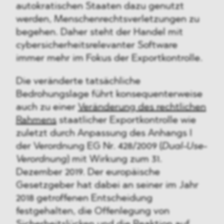
autokratischen Staaten dazu genutzt
werden, Menschenrechtsverletzungen zu
begehen. Daher steht der Handel mit
cybersicherheitsrelevanter Software
immer mehr im Fokus der Exportkontrolle.
Die veränderte tatsächliche
Bedrohungslage führt konsequenterweise
auch zu einer
Veränderung des rechtlichen
Rahmens
staatlicher Exportkontrolle wie
zuletzt durch Anpassung des Anhangs I
der Verordnung EG Nr. 428/2009 (
Dual-Use-
Verordnung
) mit Wirkung zum 31.
Dezember 2019. Der europäische
Gesetzgeber hat dabei an seiner im Jahr
2018 getroffenen Entscheidung
festgehalten, die Offenlegung von