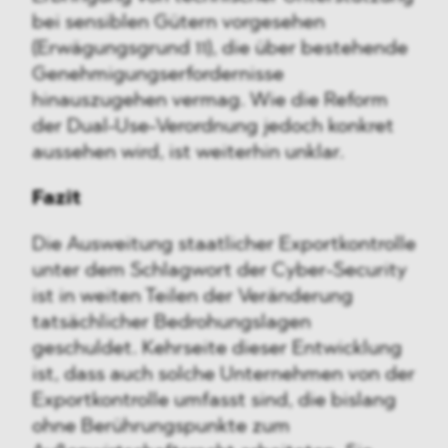
bei sensiblen Gütern vorgesehen
(Erwägungsgrund 11), die über bestehende
Genehmigungserfordernisse
hinauszugehen vermag. Wie die Reform
der Dual-Use-Verordnung jedoch konkret
aussehen wird, ist weiterhin unklar.
Fazit
Die Ausweitung staatlicher Exportkontrolle
unter dem Schlagwort der Cyber-Security
ist in weiten Teilen der Veränderung
tatsächlicher Bedrohungslagen
geschuldet. Kehrseite dieser Entwicklung
ist, dass auch solche Unternehmen von der
Exportkontrolle umfasst sind, die bislang
ohne Berührungspunkte zum