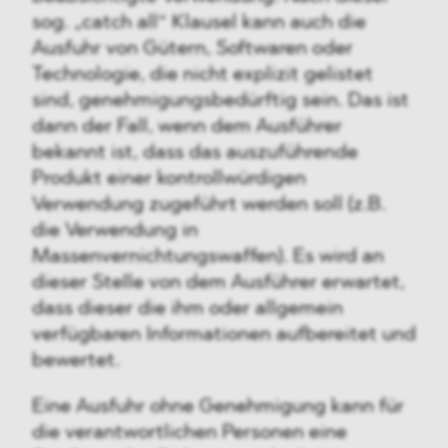
sog. „catch all“ Klausel kann auch die
Ausfuhr von Gütern, Softwaren oder
Technologie, die nicht explizit gelistet
sind, genehmigungsbedürftig sein. Das ist
dann der Fall, wenn dem Ausführer
bekannt ist, dass das auszuführende
Produkt einer kontrollwürdigen
Verwendung zugeführt werden soll (z.B.
die Verwendung in
Massenvernichtungswaffen). Es wird an
dieser Stelle von dem Ausführer erwartet,
dass dieser die ihm oder allgemein
verfügbaren Informationen aufbereitet und
bewertet.
Eine Ausfuhr ohne Genehmigung kann für
die verantwortlichen Personen eine