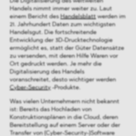
Die Digitalisierung des weltweiten
Handels nimmt immer weiter zu. Laut
einem Bericht des
Handelsblatt
werden im
21. Jahrhundert Daten zum wichtigsten
Handelsgut. Die fortschreitende
Entwicklung der 3D-Drucktechnologie
ermöglicht es, statt der Güter Datensätze
zu versenden, mit deren Hilfe Waren vor
Ort gedruckt werden. Je mehr die
Digitalisierung des Handels
voranschreitet, desto wichtiger werden
Cyber-Security
-Produkte.
Was vielen Unternehmern nicht bekannt
ist: Bereits das Hochladen von
Konstruktionsplänen in die Cloud, deren
Bereitstellung auf einem Server oder der
Transfer von (Cyber-Security-)Software