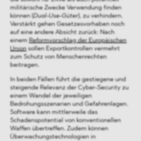
militärische Zwecke Verwendung finden
können (
Dual-Use-Güter
), zu verhindern.
Verstärkt gehen Gesetzesvorhaben noch
auf eine andere Absicht zurück: Nach
einem
Reformvorschlag der Europäischen
Union
sollen Exportkontrollen vermehrt
zum Schutz von Menschenrechten
beitragen.
In beiden Fällen führt die gestiegene und
steigende Relevanz der Cyber-Security zu
einem Wandel der jeweiligen
Bedrohungsszenarien und Gefahrenlagen.
Software kann mittlerweile das
Schadenspotential von konventionellen
Waffen übertreffen. Zudem können
Überwachungstechnologien in