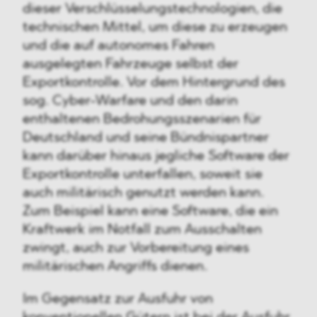
dieser Verschlüsselungstechnologien, die
technischen Mittel, um diese zu erzeugen
und die auf autonomes Fahren
ausgelegten Fahrzeuge selbst der
Exportkontrolle. Vor dem Hintergrund des
sog. Cyber-Warfare und den darin
enthaltenen Bedrohungsszenarien für
Deutschland und seine Bündnispartner
kann darüber hinaus jegliche Software der
Exportkontrolle unterfallen, soweit sie
auch militärisch genutzt werden kann.
Zum Beispiel kann eine Software, die ein
Kraftwerk im Notfall zum Ausschalten
zwingt, auch zur Vorbereitung eines
militärischen Angriffs dienen.
Im Gegensatz zur Ausfuhr von