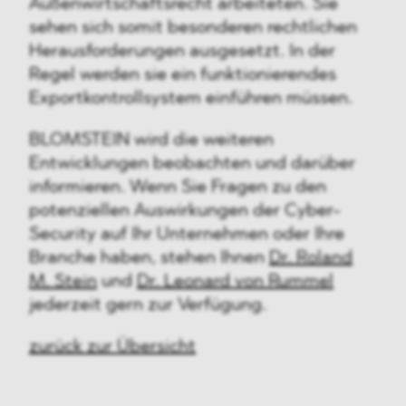
Außenwirtschaftsrecht arbeiteten. Sie
sehen sich somit besonderen rechtlichen
Herausforderungen ausgesetzt. In der
Regel werden sie ein funktionierendes
Exportkontrollsystem einführen müssen.
BLOMSTEIN wird die weiteren
Entwicklungen beobachten und darüber
informieren. Wenn Sie Fragen zu den
potenziellen Auswirkungen der Cyber-
Security auf Ihr Unternehmen oder Ihre
Branche haben, stehen Ihnen
Dr. Roland
M. Stein
und
Dr. Leonard von Rummel
jederzeit gern zur Verfügung.
zurück zur Übersicht