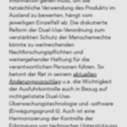
Information gehen muss, um die
tatsächliche Verwendung des Produkts im
Ausland zu bewerten, hängt vom
jeweiligen Einzelfall ab. Die diskutierte
Reform der Dual-Use-Verordnung zum
verstärkten Schutz der Menschenrechte
könnte zu weitreichenden
Nachforschungspflichten und
weitergehender Haftung für die
verantwortlichen Personen führen. So
betont der Rat in seinem
aktuellen
Änderungsvorschlag
u.a. die Wichtigkeit
der Ausfuhrkontrolle auch in Bezug auf
nichtgelistete Dual-Use-
Überwachungstechnologie und -software
(Erwägungsgrund 5). Auch ist eine
Harmonisierung der Kontrolle der
Erbringung von technischer Unterstützung