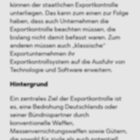
können der staatlichen Exportkontrolle
unterliegen. Das kann zum einen zur Folge
haben, dass auch Unternehmen die
Exportkontrolle beachten müssen, die
bislang nicht damit befasst waren. Zum
anderen müssen auch „klassische“
Exportunternehmen ihr
Exportkontrollsystem auf die Ausfuhr von
Technologie und Software erweitern.
Hintergrund
Ein zentrales Ziel der Exportkontrolle ist
es, eine Bedrohung Deutschlands oder
seiner Bündnispartner durch
konventionelle Waffen,
Massenvernichtungswaffen sowie Gütern,
die sowohl für zivile als auch potentiell