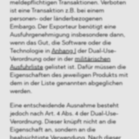
meldepflichtigen Transaktionen. Verboten
ist eine Transaktion z.B. bei einem
personen- oder länderbezogenen
Embargo. Der Exporteur benötigt eine
Ausfuhrgenehmigung insbesondere dann,
wenn das Gut, die Software oder die
Technologie in
Anhang I
der Dual-Use-
Verordnung oder in der
militärischen
Ausfuhrliste
gelistet ist. Dafür müssen die
Eigenschaften des jeweiligen Produkts mit
dem in der Liste genannten abgeglichen
werden.
Eine entscheidende Ausnahme besteht
jedoch nach Art. 4 Abs. 4 der Dual-Use-
Verordnung. Dieser knüpft nicht an die
Eigenschaft an, sondern an die
beabsichtigte Verwendung. Nach dieser