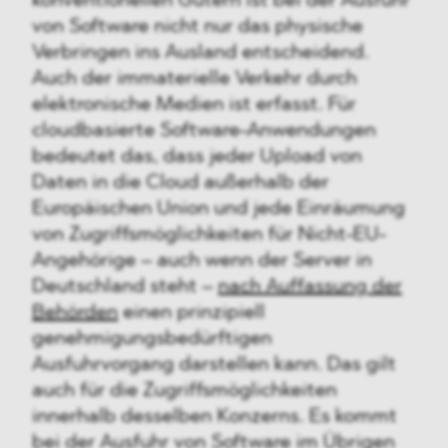
konventionellen Gütern ist bei der Ausfuhr
von Software nicht nur das physische
Verbringen ins Ausland entscheidend.
Auch der immaterielle Verkehr durch
elektronische Medien ist erfasst. Für
cloudbasierte Software-Anwendungen
bedeutet das, dass jeder Upload von
Daten in die Cloud außerhalb der
Europäischen Union und jede Einräumung
von Zugriffsmöglichkeiten für Nicht-EU-
Angehörige – auch wenn der Server in
Deutschland steht –
nach Auffassung der
Behörden
einen prinzipiell
genehmigungsbedürftigen
Ausfuhrvorgang darstellen kann. Das gilt
auch für die Zugriffsmöglichkeiten
innerhalb desselben Konzerns. Es kommt
bei der Ausfuhr von Software im Übrigen