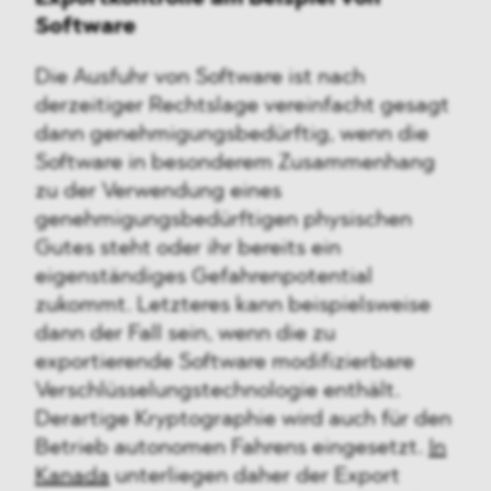
Software
Die Ausfuhr von Software ist nach
derzeitiger Rechtslage vereinfacht gesagt
dann genehmigungsbedürftig, wenn die
Software in besonderem Zusammenhang
zu der Verwendung eines
genehmigungsbedürftigen physischen
Gutes steht oder ihr bereits ein
eigenständiges Gefahrenpotential
zukommt. Letzteres kann beispielsweise
dann der Fall sein, wenn die zu
exportierende Software modifizierbare
Verschlüsselungstechnologie enthält.
Derartige Kryptographie wird auch für den
Betrieb autonomen Fahrens eingesetzt.
In
Kanada
unterliegen daher der Export