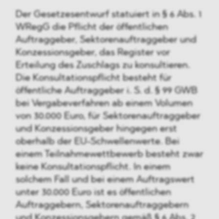
Der Gesetzesentwurf statuiert in § 6 Abs. 1
WRegG die Pflicht der öffentlichen
Auftraggeber, Sektorenauftraggeber und
Konzessionsgeber, das Register vor
Erteilung des Zuschlags zu konsultieren.
Die Konsultationspflicht besteht für
öffentliche Auftraggeber i. S. d. § 99 GWB
bei Vergabeverfahren ab einem Volumen
von 30.000 Euro, für Sektorenauftraggeber
und Konzessionsgeber hingegen erst
oberhalb der EU-Schwellenwerte. Bei
einem Teilnahmewettbewerb besteht zwar
keine Konsultationspflicht. In einem
solchem Fall und bei einem Auftragswert
unter 30.000 Euro ist es öffentlichen
Auftraggebern, Sektorenauftraggebern
und Konzessionsgebern gemäß § 6 Abs. 2