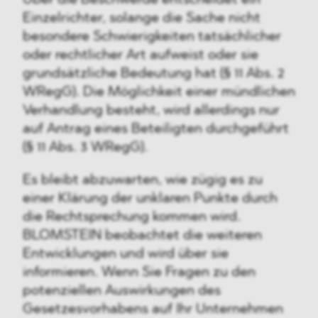
Über die Beschwerde entscheidet ein
Einzelrichter, solange die Sache nicht
besondere Schwierigkeiten tatsächlicher
oder rechtlicher Art aufweist oder sie
grundsätzliche Bedeutung hat (§ 11 Abs. 2
WRegG). Die Möglichkeit einer mündlichen
Verhandlung besteht, wird allerdings nur
auf Antrag eines Beteiligten durchgeführt
(§ 11 Abs. 3 WRegG).
Es bleibt abzuwarten, wie zügig es zu
einer Klärung der unklaren Punkte durch
die Rechtsprechung kommen wird.
BLOMSTEIN beobachtet die weiteren
Entwicklungen und wird über sie
informieren. Wenn Sie Fragen zu den
potenziellen Auswirkungen des
Gesetzesvorhabens auf Ihr Unternehmen