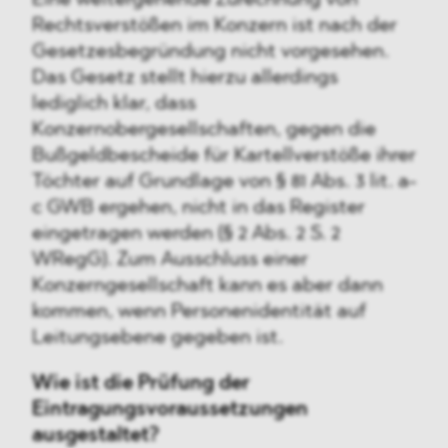
Eine weitergehende Zurechnung von
Rechtsverstößen im Konzern ist nach der
Gesetzesbegründung nicht vorgesehen.
Das Gesetz stellt hierzu allerdings
lediglich klar, dass
Konzernobergesellschaften, gegen die
Bußgeldbescheide für Kartellverstöße ihrer
Töchter auf Grundlage von § 81 Abs. 3 lit. a-
c GWB ergehen, nicht in das Register
eingetragen werden (§ 2 Abs. 2 S. 2
WRegG). Zum Ausschluss einer
Konzerngesellschaft kann es aber dann
kommen, wenn Personenidentität auf
Leitungsebene gegeben ist.
Wie ist die Prüfung der
Eintragungsvoraussetzungen
ausgestaltet?