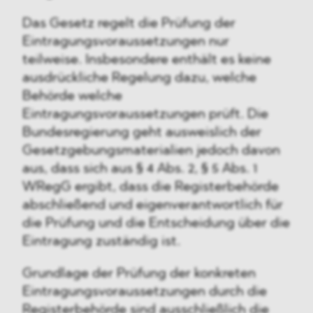
Das Gesetz regelt die Prüfung der
Eintragungsvoraussetzungen nur
teilweise. Insbesondere enthält es keine
ausdrückliche Regelung dazu, welche
Behörde welche
Eintragungsvoraussetzungen prüft. Die
Bundesregierung geht ausweislich der
Gesetzgebungsmaterialien jedoch davon
aus, dass sich aus § 4 Abs. 2, § 5 Abs. 1
WRegG ergibt, dass die Registerbehörde
abschließend und eigenverantwortlich für
die Prüfung und die Entscheidung über die
Eintragung zuständig ist.
Grundlage der Prüfung der konkreten
Eintragungsvoraussetzungen durch die
Registerbehörde sind ausschließlich die