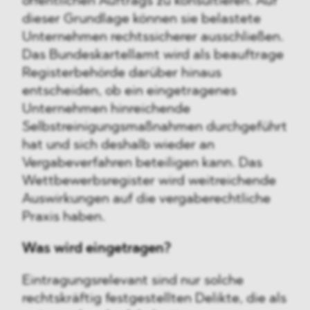
öffentlichen Auftrags zu konsultieren. Auf
dieser Grundlage können sie belastete
Unternehmen rechtssicherer ausschließen.
Das Bundeskartellamt wird als beauftrage
Registerbehörde darüber hinaus
entscheiden, ob ein eingetragenes
Unternehmen hinreichende
Selbstreinigungsmaßnahmen durchgeführt
hat und sich deshalb wieder an
Vergabeverfahren beteiligen kann. Das
Wettbewerbsregister wird weitreichende
Auswirkungen auf die vergaberechtliche
Praxis haben.
Was wird eingetragen?
Eintragungsrelevant sind nur solche
rechtskräftig festgestellten Delikte, die als