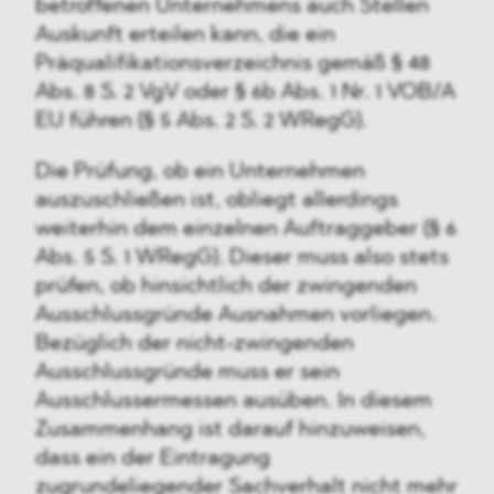
betroffenen Unternehmens auch Stellen
Auskunft erteilen kann, die ein
Präqualifikationsverzeichnis gemäß § 48
Abs. 8 S. 2 VgV oder § 6b Abs. 1 Nr. 1 VOB/A
EU führen (§ 5 Abs. 2 S. 2 WRegG).
Die Prüfung, ob ein Unternehmen
auszuschließen ist, obliegt allerdings
weiterhin dem einzelnen Auftraggeber (§ 6
Abs. 5 S. 1 WRegG). Dieser muss also stets
prüfen, ob hinsichtlich der zwingenden
Ausschlussgründe Ausnahmen vorliegen.
Bezüglich der nicht-zwingenden
Ausschlussgründe muss er sein
Ausschlussermessen ausüben. In diesem
Zusammenhang ist darauf hinzuweisen,
dass ein der Eintragung
zugrundeliegender Sachverhalt nicht mehr