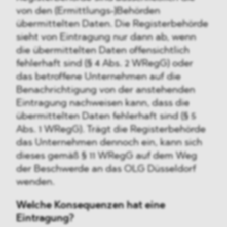
von den (Ermittlungs-)Behörden
übermittelten Daten. Die Registerbehörde
sieht von Eintragung nur dann ab, wenn
die übermittelten Daten offensichtlich
fehlerhaft sind (§ 4 Abs. 2 WRegG) oder
das betroffene Unternehmen auf die
Benachrichtigung von der anstehenden
Eintragung nachweisen kann, dass die
übermittelten Daten fehlerhaft sind (§ 5
Abs. 1 WRegG). Trägt die Registerbehörde
das Unternehmen dennoch ein, kann sich
dieses gemäß § 11 WRegG auf dem Weg
der Beschwerde an das OLG Düsseldorf
wenden.
Welche Konsequenzen hat eine
Eintragung?