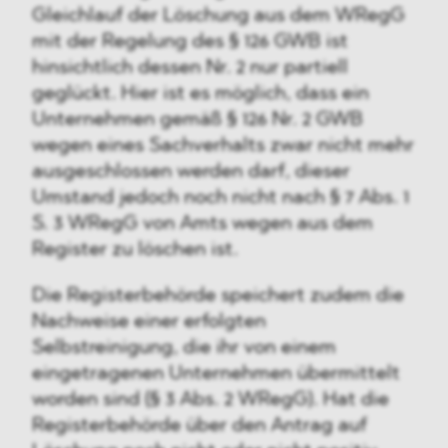
Gleichlauf der Löschung aus dem WRegG
mit der Regelung des § 126 GWB ist
hinsichtlich dessen Nr. 2 nur partiell
geglückt. Hier ist es möglich, dass ein
Unternehmen gemäß § 126 Nr. 2 GWB
wegen eines Sachverhalts zwar nicht mehr
ausgeschlossen werden darf, dieser
Umstand jedoch noch nicht nach § 7 Abs. 1
S. 3 WRegG von Amts wegen aus dem
Register zu löschen ist.
Die Registerbehörde speichert zudem die
Nachweise einer erfolgten
Selbstreinigung, die ihr von einem
eingetragenen Unternehmen übermittelt
worden sind (§ 3 Abs. 2 WRegG). Hat die
Registerbehörde über den Antrag auf