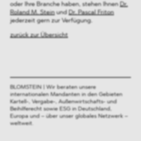
oder Ihre Branche haben, stehen Ihnen
Dr.
Roland M. Stein
und
Dr. Pascal Friton
jederzeit gern zur Verfügung.
zurück zur Übersicht
BLOMSTEIN | Wir beraten unsere
internationalen Mandanten in den Gebieten
Kartell-, Vergabe-, Außenwirtschafts- und
Beihilferecht sowie ESG in Deutschland,
Europa und – über unser globales Netzwerk –
weltweit.