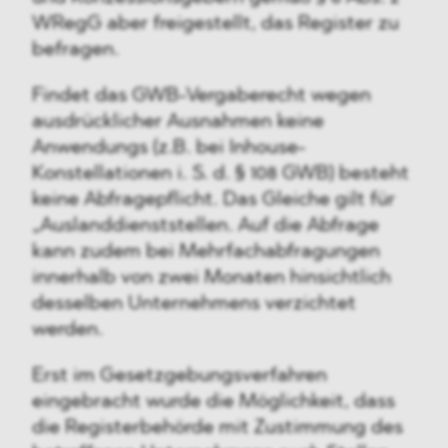
WRegG aber freigestellt, das Register zu
befragen.
Findet das GWB-Vergaberecht wegen
ausdrücklicher Ausnahmen keine
Anwendungs (z.B. bei Inhouse-
Konstellationen i. S. d. § 108 GWB) besteht
keine Abfragepflicht. Das Gleiche gilt für
„Auslanddienststellen. Auf die Abfrage
kann zudem bei Mehrfachabfragungen
innerhalb von zwei Monaten hinsichtlich
desselben Unternehmens verzichtet
werden.
Erst im Gesetzgebungsverfahren
eingebracht wurde die Möglichkeit, dass
die Registerbehörde mit Zustimmung des