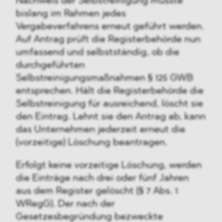
Nachweis der Selbstreinigung musste
bislang im Rahmen jedes
Vergabeverfahrens erneut geführt werden.
Auf Antrag prüft die Registerbehörde nun
umfassend und selbstständig, ob die
durchgeführten
Selbstreinigungsmaßnahmen § 125 GWB
entsprechen. Hält die Registerbehörde die
Selbstreinigung für ausreichend, löscht sie
den Eintrag. Lehnt sie den Antrag ab, kann
das Unternehmen jederzeit erneut die
(vorzeitige) Löschung beantragen.
Erfolgt keine vorzeitige Löschung, werden
die Einträge nach drei oder fünf Jahren
aus dem Register gelöscht (§ 7 Abs. 1
WRegG). Der nach der
Gesetzesbegründung bezweckte