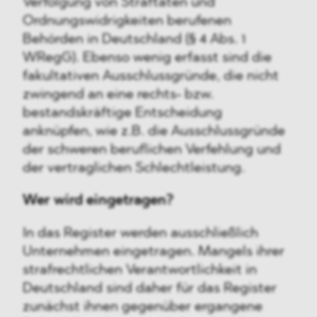
Verfolgung von Straftaten und
Ordnungswidrigkeiten berufenen
Behörden in Deutschland (§ 4 Abs. 1
WRegG). Ebenso wenig erfasst sind die
fakultativen Ausschlussgründe, die nicht
zwingend an eine rechts- bzw.
bestandskräftige Entscheidung
anknüpfen, wie z.B. die Ausschlussgründe
der schweren beruflichen Verfehlung und
der vertraglichen Schlechtleistung.
Wer wird eingetragen?
In das Register werden ausschließlich
Unternehmen eingetragen. Mangels ihrer
strafrechtlichen Verantwortlichkeit in
Deutschland sind daher für das Register
zunächst ihnen gegenüber ergangene