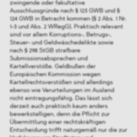
zwingende oder fakultative
Ausschlussgründe nach § 123 GWB und §
124 GWB in Betracht kommen (§ 2 Abs. 1 Nr.
1-3 und Abs. 2 WRegG). Praktisch relevant
sind vor allem Korruptions-, Betrugs-,
Steuer- und Geldwäschedelikte sowie
nach § 298 StGB strafbare
Submissionsabsprachen und
Kartellverstöße. Geldbußen der
Europäischen Kommission wegen
Kartellrechtsverstößen sind allerdings
ebenso wie Verurteilungen im Ausland
nicht eintragungsfähig. Das lässt sich
derzeit auch praktisch kaum anders
bewerkstelligen, denn die Pflicht zur
Übermittlung einer rechtskräftigen
Entscheidung trifft naturgemäß nur die zur