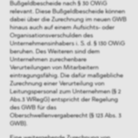
Bußgeldbescheide nach § 30 OWiG
relevant. Diese Bußgeldbescheide können
dabei über die Zurechnung im neuen GWB
hinaus auch auf einem Aufsichts- oder
Organisationsverschulden des
Unternehmensinhabers i. S. d. § 130 OWiG
beruhen. Des Weiteren sind dem
Unternehmen zurechenbare
Verurteilungen von Mitarbeitern
eintragungsfähig. Die dafür maßgebliche
Zurechnung einer Verurteilung von
Leitungspersonal zum Unternehmen (§ 2
Abs.3 WRegG) entspricht der Regelung
des GWB für das
Oberschwellenvergaberecht (§ 123 Abs. 3
GWB).