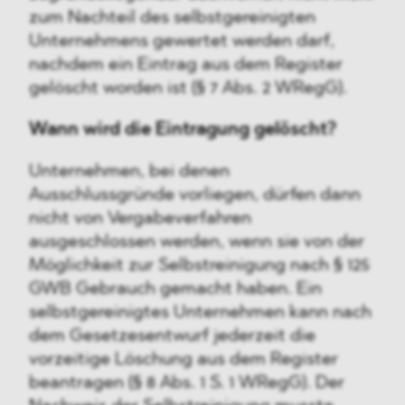
zum Nachteil des selbstgereinigten
Unternehmens gewertet werden darf,
nachdem ein Eintrag aus dem Register
gelöscht worden ist (§ 7 Abs. 2 WRegG).
Wann wird die Eintragung gelöscht?
Unternehmen, bei denen
Ausschlussgründe vorliegen, dürfen dann
nicht von Vergabeverfahren
ausgeschlossen werden, wenn sie von der
Möglichkeit zur Selbstreinigung nach § 125
GWB Gebrauch gemacht haben. Ein
selbstgereinigtes Unternehmen kann nach
dem Gesetzesentwurf jederzeit die
vorzeitige Löschung aus dem Register
beantragen (§ 8 Abs. 1 S. 1 WRegG). Der