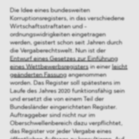
Die Idee eines bundesweiten
Korruptionsregisters, in das verschiedene
Wirtschaftsstraftaten und -
ordnungswidrigkeiten eingetragen
werden, geistert schon seit Jahren durch
die Vergaberechtswelt. Nun ist der
Entwurf eines Gesetzes zur Einführung
eines Wettbewerbsregisters
in einer
leicht
geänderten Fassung
angenommen
worden. Das Register soll spätestens im
Laufe des Jahres 2020 funktionsfähig sein
und ersetzt die von einem Teil der
Bundesländer eingerichteten Register.
Auftraggeber sind nicht nur im
Oberschwellenbereich dazu verpflichtet,
das Register vor jeder Vergabe eines