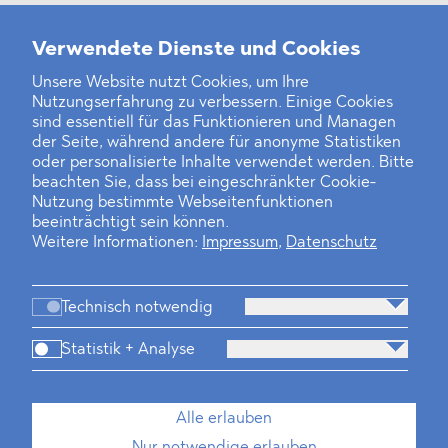
Weitere Neuigkeiten
Verwendete Dienste und Cookies
Unsere Website nutzt Cookies, um Ihre
Nutzungserfahrung zu verbessern. Einige Cookies
Finanz- und Energiesektor im Visier
sind essentiell für das Funktionieren und Managen
der Seite, während andere für anonyme Statistiken
Private Dancer
oder personalisierte Inhalte verwendet werden. Bitte
beachten Sie, dass bei eingeschränkter Cookie-
Game Over?
Nutzung bestimmte Webseitenfunktionen
beeinträchtigt sein können.
Weitere Informationen:
Impressum
,
Datenschutz
Technisch notwendig
Statistik + Analyse
Kanzlei
Beratung
Personen
Industrien
Alle erlauben
Neues
Dawn Raids
Standorte
Karriere