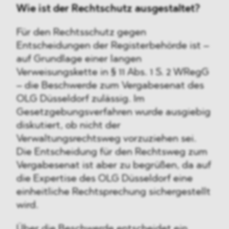
Wie ist der Rechtschutz ausgestaltet?
Für den Rechtsschutz gegen
Entscheidungen der Registerbehörde ist –
auf Grundlage einer langen
Verweisungskette in § 11 Abs. 1 S. 2 WRegG
– die Beschwerde zum Vergabesenat des
OLG Düsseldorf zulässig. Im
Gesetzgebungsverfahren wurde ausgiebig
diskutiert, ob nicht der
Verwaltungsrechtsweg vorzuziehen sei.
Die Entscheidung für den Rechtsweg zum
Vergabesenat ist aber zu begrüßen, da auf
die Expertise des OLG Düsseldorf eine
einheitliche Rechtsprechung sichergestellt
wird.