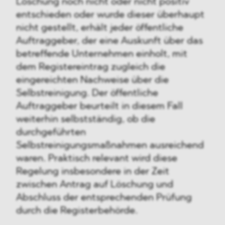
Löschung noch nicht oder nicht positiv
entschieden oder wurde dieser überhaupt
nicht gestellt, erhält jeder öffentliche
Auftraggeber, der eine Auskunft über das
betreffende Unternehmen einholt, mit
dem Registereintrag zugleich die
eingereichten Nachweise über die
Selbstreinigung. Der öffentliche
Auftraggeber beurteilt in diesem Fall
weiterhin selbstständig, ob die
durchgeführten
Selbstreinigungsmaßnahmen ausreichend
waren. Praktisch relevant wird diese
Regelung insbesondere in der Zeit
zwischen Antrag auf Löschung und
Abschluss der entsprechenden Prüfung
durch die Registerbehörde.