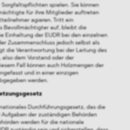
 Sorgfaltspflichten spielen. Sie können
ächtigte für ihre Mitglieder auftreten
teilnehmer agieren. Tritt ein
 Bevollmächtigter auf, bleibt die
ie Einhaltung der EUDR bei den einzelnen
 der Zusammenschluss jedoch selbst als
gt die Verantwortung bei der Leitung des
 also dem Vorstand oder der
 diesem Fall können auch Holzmengen der
gefasst und in einer einzigen
 abgegeben werden.
setzungsgesetz
nationales Durchführungsgesetz, das die
d Aufgaben der zuständigen Behörden
ehörden werden für die nationale