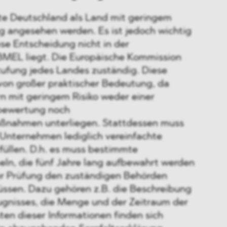
te Deutschland als Land mit geringem
ng angesehen werden. Es ist jedoch wichtig
se Entscheidung nicht in der
MEL liegt. Die Europäische Kommission
nstufung jedes Landes zuständig. Diese
 von großer praktischer Bedeutung, da
n mit geringem Risiko weder einer
bewertung noch
ßnahmen unterliegen. Stattdessen muss
 Unternehmen lediglich vereinfachte
rfüllen. D.h. es muss bestimmte
ln, die fünf Jahre lang aufbewahrt werden
ner Prüfung den zuständigen Behörden
ssen. Dazu gehören z.B. die Beschreibung
ugnisses, die Menge und der Zeitraum der
en dieser Informationen finden sich