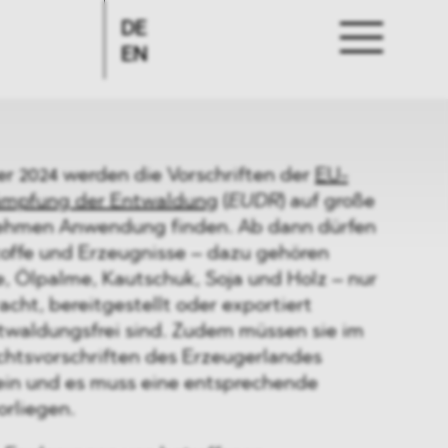
DE
EN
 2024 werden die Vorschriften der
EU-
ämpfung der Entwaldung
(
EUDR
) auf große
nehmen Anwendung finden. Ab dann dürfen
toffe und Erzeugnisse – dazu gehören
e, Ölpalme, Kautschuk, Soja und Holz – nur
acht, bereitgestellt oder exportiert
twaldungsfrei sind. Zudem müssen sie im
chtsvorschriften des Erzeugerlandes
ein und es muss eine entsprechende
orliegen.