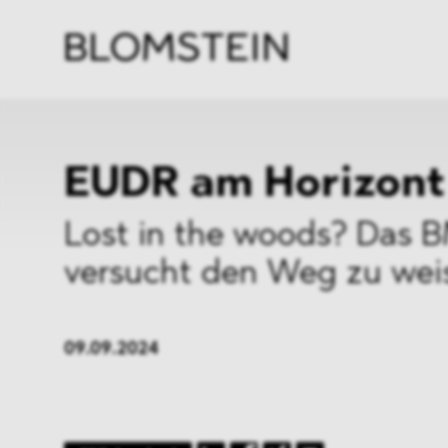
Kanzl
Berat
Perso
Indus
EUDR am Horizont
Lost in the woods? Das 
versucht den Weg zu wei
09.09.2024