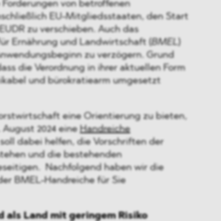
 Forderungen von betroffenen
schließlich EU-Mitgliedsstaaten, den Start
EUDR zu verschieben. Auch das
ür Ernährung und Landwirtschaft (
BMEL
)
 Anwendungsbeginn zu verzögern. Grund
dass die Verordnung in ihrer aktuellen Form
ktikabel und bürokratiearm umgesetzt
rstwirtschaft eine Orientierung zu bieten,
 August 2024 eine
Handreiche
 soll dabei helfen, die Vorschriften der
stehen und die bestehenden
eseitigen. Nachfolgend haben wir die
der BMEL-Handreiche für Sie
 als Land mit geringem Risiko