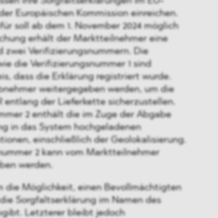
sen ihre Sorgfaltserklärungen im EU-
der Europäischen Kommission einreichen.
für soll ab dem 1. November 2024 möglich
ichung erhält der Marktteilnehmer eine
 zwei Verifizierungsnummern. Die
e die Verifizierungsnummer 1 sind
is, dass die Erklärung registriert wurde.
Abnehmer weitergegeben werden, um die
entlang der Lieferkette sicherzustellen.
ummer 2 enthält die im Zuge der Abgabe
ung in das System hochgeladenen
tionen, einschließlich der Geolokalisierung.
snummer 2 kann vom Marktteilnehmer
eben werden.
 die Möglichkeit, einen Bevollmächtigten
 die Sorgfaltserklärung im Namen des
ibt. Letzterer bleibt jedoch