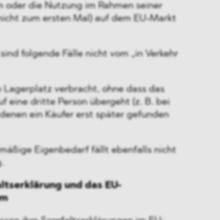
m oder die Nutzung im Rahmen seiner
(nicht zum ersten Mal) auf dem EU-Markt
ind folgende Fälle nicht vom „in Verkehr
n Lagerplatz verbracht, ohne dass das
f eine dritte Person übergeht (z. B. bei
denen ein Käufer erst später gefunden
äßige Eigenbedarf fällt ebenfalls nicht
.
ltserklärung und das EU-
em