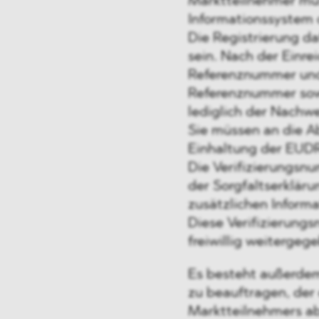
Marktteilnehmer müs
Informationssystem 
Die Registrierung da
sein. Nach der Einre
Referenznummer und
Referenznummer sowi
lediglich der Nachwe
Sie müssen an die 
Einhaltung der EUDR 
Die Verifizierungsn
der Sorgfaltserklär
zusätzlichen Informa
Diese Verifizierung
freiwillig weitergeg
Es besteht außerdem
zu beauftragen, der
Marktteilnehmers abg