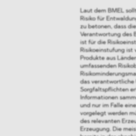
Laut dem BMEL soll
Risiko für Entwaldu
zu betonen, dass die
Verantwortung des B
ist für die Risikoei
Risikoeinstufung ist
Produkte aus Länder
umfassenden Risiko
Risikominderungsma
das verantwortliche
Sorgfaltspflichten e
Informationen samme
und nur im Falle ei
vorgelegt werden mü
des relevanten Erze
Erzeugung. Die meist