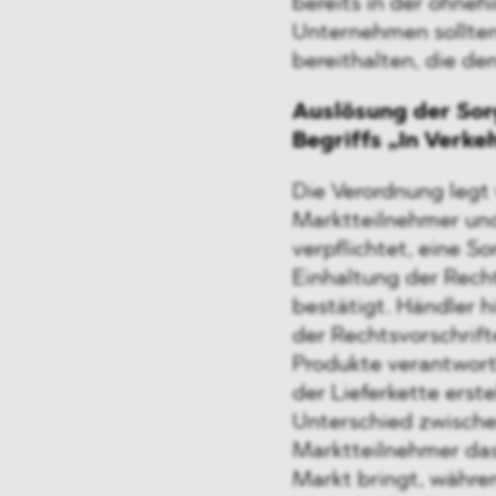
bereits in der ohne
Unternehmen sollte
bereithalten, die de
Auslösung der Sorg
Begriffs „In Verke
Die Verordnung legt 
Marktteilnehmer und
verpflichtet, eine S
Einhaltung der Recht
bestätigt. Händler h
der Rechtsvorschrif
Produkte verantwortl
der Lieferkette erste
Unterschied zwischen
Marktteilnehmer das
Markt bringt, währe