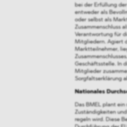
bei der Erfüllung der
entweder als Bevollm
oder selbst als Markt
Zusammenschluss als
Verantwortung für d
Mitgliedern. Agiert
Marktteilnehmer, lie
Zusammenschlusses,
Geschäftsstelle. In
Mitglieder zusammen
Sorgfaltserklärung
Nationales Durch
Das BMEL plant ein 
Zuständigkeiten un
regeln wird. Diese B