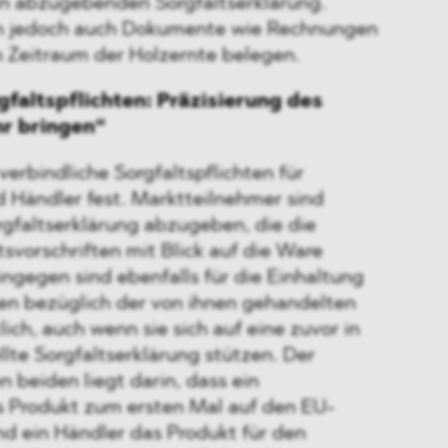
hin abzugebenden Sorgfaltserklärung.
n jedoch auch Dokumente wie Rechnungen
n Zeitraum der Holzernte belegen.
faltspflichten: Präzisierung des
hr bringen“
verbindliche Sorgfaltspflichten für
 Händler fest. Marktteilnehmer sind
orgfaltserklärung abzugeben, die die
svorschriften mit Blick auf die Ware
ingegen sind ebenfalls für die Einhaltung
ten bezüglich der von ihnen gehandelten
ich, auch wenn sie sich auf eine zuvor in
llte Sorgfaltserklärung stützen. Der
 beiden liegt darin, dass ein
 Produkt zum ersten Mal auf den EU-
nd ein Händler das Produkt für den