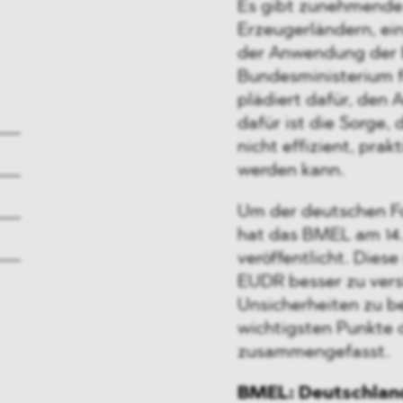
Es gibt zunehmende
Erzeugerländern, ein
der Anwendung der 
Bundesministerium f
plädiert dafür, den
dafür ist die Sorge, 
nicht effizient, pra
werden kann.
Um der deutschen Fo
hat das BMEL am 14.
veröffentlicht. Diese
EUDR besser zu ver
Unsicherheiten zu b
wichtigsten Punkte 
zusammengefasst.
BMEL: Deutschland