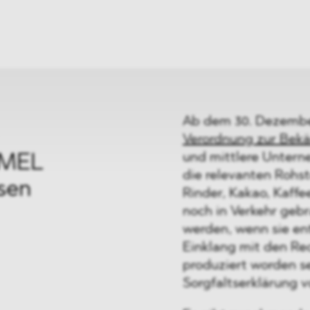
ei
Neues
ung
Dawn Raids
nen
Standorte
trien
Karriere
Brasilien-Praxis
Ab dem 30. Dezember
Verordnung zur Bek
und mittlere Unter
BMEL
die relevanten Rohs
sen
Rinder, Kakao, Kaffe
noch in Verkehr gebr
werden, wenn sie en
Einklang mit den Re
produziert worden s
Sorgfaltserklärung v