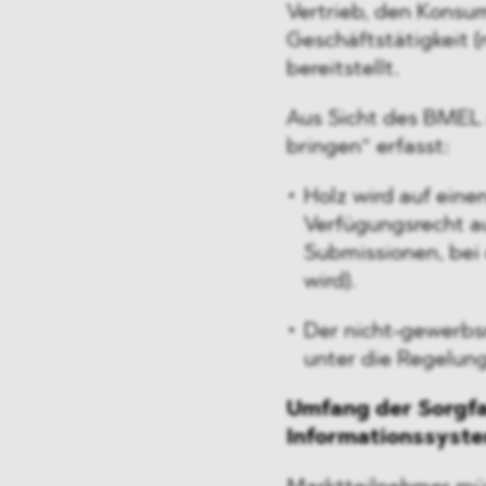
Vertrieb, den Konsu
Geschäftstätigkeit 
bereitstellt.
Aus Sicht des BMEL s
bringen“ erfasst:
Holz wird auf eine
Verfügungsrecht au
Submissionen, bei 
wird).
Der nicht-gewerbsm
unter die Regelung
Umfang der Sorgfa
Informationssyst