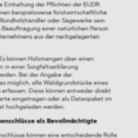
ie Einhaltung der Pflichten der EUDR.
en beispielsweise forstwirtschaftliche
Rundholzhändler oder Sägewerke sein.
ie Beauftragung einer natürlichen Person
nternehmens aus der nachgelagerten
l: Es können Holzmengen über einen
 in einer Sorgfaltserklärung
rden. Bei der Angabe der
 es möglich, alle Waldgrundstücke eines
 erfassen. Diese können entweder direkt
Karte eingetragen oder als Datenpaket im
t hochgeladen werden.
enschlüsse als Bevollmächtigte
schlüsse können eine entscheidende Rolle