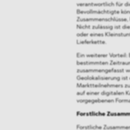
verantwortlich für d
Bevollmächtigte könn
Zusammenschlüsse, 
Nicht zulässig ist d
oder eines Kleinstu
Lieferkette.
Ein weiterer Vortei
bestimmten Zeitraum
zusammengefasst we
Geolokalisierung ist
Marktteilnehmers zu
auf einer digitalen 
vorgegebenen Forma
Forstliche Zusamm
Forstliche Zusammen