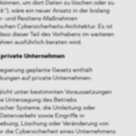
können, um dort Daten zu löschen oder zu
“), wäre ein neuer Ansatz in der bislang
hr- und Resilienz-Maßnahmen
chen Cybersicherheits-Architektur. Es ist
ass dieser Teil des Vorhabens im weiteren
ren ausführlich beraten wird.
 private Unternehmen
egierung geplante Gesetz enthält
rkungen auf private Unternehmen:
licht unter bestimmten Voraussetzungen
e Untersagung des Betriebs
ischer Systeme, die Umleitung oder
atenverkehr sowie Eingriffe in
hebung, Löschung oder Veränderung von
ter die Cybersicherheit eines Unternehmens