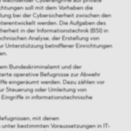
 wachsender Cyberangriffe auf private
ichtungen soll mit dem Vorhaben die
ilung bei der Cybersicherheit zwischen den
terentwickelt werden. Die Aufgaben des
erheit in der Informationstechnik (BSI) in
chnischen Analyse, der Erstellung von
ur Unterstützung betroffener Einrichtungen
en.
 dem Bundeskriminalamt und der
terte operative Befugnisse zur Abwehr
ffe eingeräumt werden. Dazu zählen vor
r Steuerung oder Umleitung von
Eingriffe in informationstechnische
Befugnissen, mit denen
 unter bestimmten Voraussetzungen in IT-