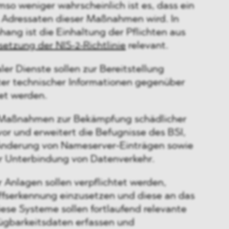
mso weniger wahrscheinlich ist es, dass ein
Adressaten dieser Maßnahmen wird. In
ng ist die Einhaltung der Pflichten aus
tzung der NIS-2-Richtlinie
relevant.
ler Dienste sollen zur Bereitstellung
ter technischer Informationen gegenüber
et werden.
 Maßnahmen zur Bekämpfung schädlicher
or und erweitert die Befugnisse des BSI,
Änderung von Nameserver‑Einträgen sowie
r Unterbindung von Datenverkehr.
r Anlagen sollen verpflichtet werden,
ffserkennung einzusetzen und diese an das
ese Systeme sollen fortlaufend relevante
fügbarkeitsdaten erfassen und