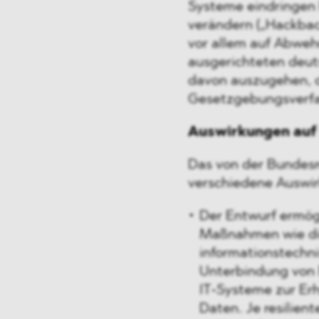
Systeme eindringen 
verändern („Hackback
vor allem auf Abwe
ausgerichteten deuts
davon auszugehen, d
Gesetzgebungsverfah
Auswirkungen auf
Das von der Bundesr
verschiedene Auswi
Der Entwurf ermög
Maßnahmen wie di
informationstechn
Unterbindung von D
IT‑Systeme zur Er
Daten. Je resilien