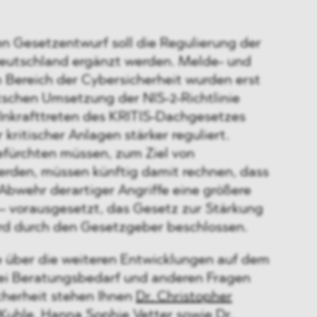
n Gesetzentwurf soll die Regulierung der
Deutschland ergänzt werden. Melde- und
m Bereich der Cybersicherheit wurden erst
tschen Umsetzung der NIS-2-Richtlinie
 Inkrafttreten des KRITIS-Dachgesetzes
kritischer Anlagen stärker reguliert.
fürchten müssen, zum Ziel von
erden, müssen künftig damit rechnen, dass
Abwehr derartiger Angriffe eine größere
 – vorausgesetzt, das Gesetz zur Stärkung
rd durch den Gesetzgeber beschlossen.
 über die weiteren Entwicklungen auf dem
ei Beratungsbedarf und anderen Fragen
herheit stehen Ihnen
Dr. Christopher
 Kuhle
,
Hanna Sophie Vetter
sowie
Dr.