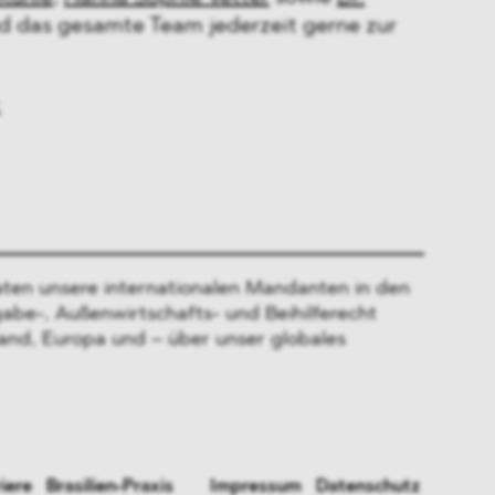
d das gesamte Team jederzeit gerne zur
ten unsere internationalen Mandanten in den
gabe-, Außenwirtschafts- und Beihilferecht
and, Europa und – über unser globales
iere
Brasilien-Praxis
Impressum
Datenschutz