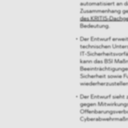
automatisiert an d
Zusammenhang ge
des KRITIS-Dachg
Bedeutung.
Der Entwurf erweit
technischen Unter
IT‑Sicherheitsvorf
kann das BSI Maß
Beeinträchtigunge
Sicherheit sowie F
wiederherzustellen
Der Entwurf sieht
gegen Mitwirkungs
Offenbarungsverb
Cyberabwehrmaßn