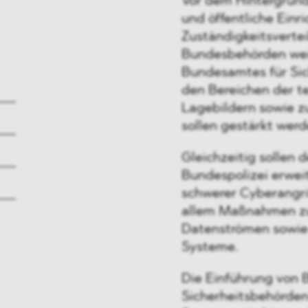
Vor dem Hintergrund
und öffentliche Einr
Zuständigkeitsverte
Bundesbehörden wei
Bundesamtes für Sich
den Bereichen der te
Lagebildern sowie z
sollen gestärkt werd
Gleichzeitig sollen
Bundespolizei erwei
schwerer Cyberangri
allem Maßnahmen zu
Datenströmen sowie 
Systeme.
Die Einführung von 
Sicherheitsbehörden