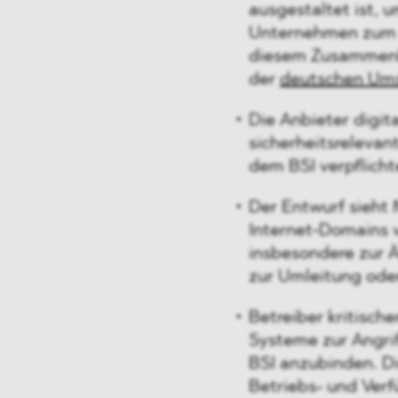
ausgestaltet ist, u
Unternehmen zum 
diesem Zusammenha
der
deutschen Umse
Die Anbieter digita
sicherheitsrelevan
dem BSI verpflicht
Der Entwurf sieht
Internet‑Domains v
insbesondere zur 
zur Umleitung ode
Betreiber kritische
Systeme zur Angri
BSI anzubinden. Di
Betriebs- und Ver