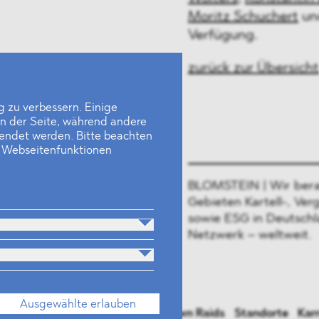
Moritz Schuchert
un
Verfügung.
zurück zur Übersicht
 zu verbessern. Einige
en der Seite, während andere
wendet werden. Bitte beachten
e Webseitenfunktionen
BLOMSTEIN | Wir bera
Gebieten Kartell-, Ver
sowie ESG in Deutschl
Netzwerk – weltweit.
Ausgewählte erlauben
rsonen
Industrien
Neues
Dawn Raids
Standorte
Karr