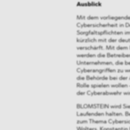
Ausblick
Mit dem vorliegende
Cybersicherheit in 
Sorgfaltspflichten i
kürzlich mit der deu
verschärft. Mit dem
werden die Betreiber 
Unternehmen, die be
Cyberangriffen zu w
die Behörde bei der 
Rolle spielen wollen
der Cyberabwehr wi
BLOMSTEIN wird Sie
Laufenden halten. B
zum Thema Cybersic
Wolters
,
Konstantin