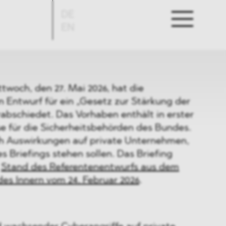
DE
EN
woch, den 27. Mai 2026, hat die
 Entwurf für ein „Gesetz zur Stärkung der
rabschiedet. Das Vorhaben enthält in erster
se für die Sicherheitsbehörden des Bundes.
h Auswirkungen auf private Unternehmen,
s Briefings stehen sollen. Das Briefing
n
Stand des Referentenentwurfs aus dem
es Innern vom 24. Februar 2026
.