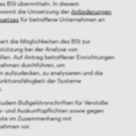
as BSI übermitteln. In diesem
winnt die Umsetzung der
Anforderungen
esetzes
für betroffene Unternehmen an
ert die Möglichkeiten des BSI zur
stützung bei der Analyse von
ällen. Auf Antrag betroffener Einrichtungen
nahmen durchführen, um
n aufzudecken, zu analysieren und die
unktionsfähigkeit der Systeme
.
 zudem Bußgeldvorschriften für Verstöße
‑ und Auskunftspflichten sowie gegen
ote im Zusammenhang mit
ahmen vor.