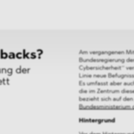
ei
Neues
ung
Dawn Raids
nen
Standorte
trien
Karriere
Brasilien-Praxis
backs?
Am vergangenen Mitt
Bundesregierung den
Cybersicherheit‘‘ ve
ung der
Linie neue Befugnis
ett
Es umfasst aber auc
die im Zentrum diese
bezieht sich auf de
Bundesministerium d
Hintergrund