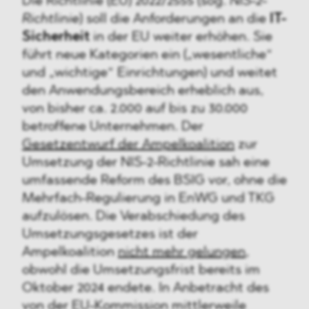
Die Richtlinie (EU) 2022/2555 (sog.
NIS-2-
Richtlinie
) soll die Anforderungen an die
IT-
Sicherheit
in der EU weiter erhöhen. Sie
führt neue Kategorien ein („wesentliche“
und „wichtige“ Einrichtungen) und weitet
den Anwendungsbereich erheblich aus,
von bisher ca. 2.000 auf bis zu 30.000
betroffene Unternehmen. Der
Gesetzentwurf der Ampelkoalition
zur
Umsetzung der NIS-2-Richtlinie sah eine
umfassende Reform des BSIG vor, ohne die
Mehrfach-Regulierung in EnWG und TKG
aufzulösen. Die Verabschiedung des
Umsetzungsgesetzes ist der
Ampelkoalition
nicht mehr gelungen
,
obwohl die Umsetzungsfrist bereits im
Oktober 2024 endete. In Anbetracht des
von der EU-Kommission mittlerweile