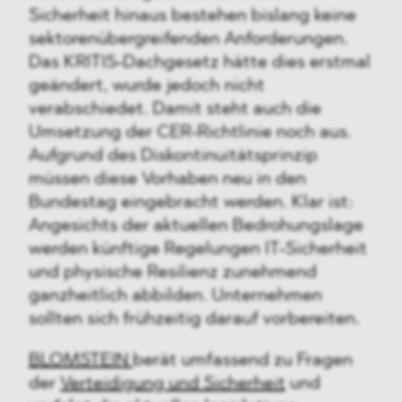
Sicherheit hinaus bestehen bislang keine
sektorenübergreifenden Anforderungen.
Das KRITIS-Dachgesetz hätte dies erstmal
geändert, wurde jedoch nicht
verabschiedet. Damit steht auch die
Umsetzung der CER-Richtlinie noch aus.
Aufgrund des Diskontinuitätsprinzip
müssen diese Vorhaben neu in den
Bundestag eingebracht werden. Klar ist:
Angesichts der aktuellen Bedrohungslage
werden künftige Regelungen IT-Sicherheit
und physische Resilienz zunehmend
ganzheitlich abbilden. Unternehmen
sollten sich frühzeitig darauf vorbereiten.
BLOMSTEIN
berät umfassend zu Fragen
der
Verteidigung und Sicherheit
und