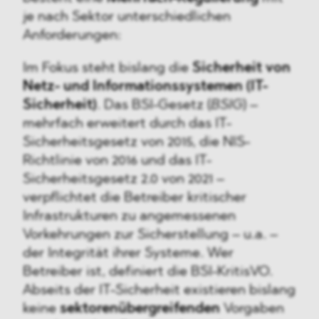
je nach Sektor unterschiedlichen
Anforderungen:
Im Fokus steht bislang die
Sicherheit von
Netz- und Informationssystemen (IT-
Sicherheit)
. Das BSI-Gesetz (
BSIG
) –
mehrfach erweitert durch das IT-
Sicherheitsgesetz von 2015, die NIS-
Richtlinie von 2016 und das IT-
Sicherheitsgesetz 2.0 von 2021 –
verpflichtet die Betreiber kritischer
Infrastrukturen zu angemessenen
Vorkehrungen zur Sicherstellung – u.a. –
der Integrität ihrer Systeme. Wer
Betreiber ist, definiert die BSI-KritisVO.
Abseits der IT-Sicherheit existieren bislang
keine
sektorenübergreifenden
Vorgaben