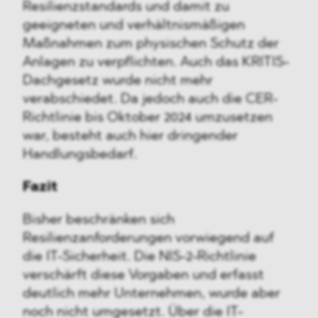
Resilienzstandards und damit zu
geeigneten und verhältnismäßigen
Maßnahmen zum physischen Schutz der
Anlagen zu verpflichten. Auch das KRITIS-
Dachgesetz wurde nicht mehr
verabschiedet. Da jedoch auch die CER-
Richtlinie bis Oktober 2024 umzusetzen
war, besteht auch hier dringender
Handlungsbedarf.
Fazit
Bisher beschränken sich
Resilienzanforderungen vorwiegend auf
die IT-Sicherheit. Die NIS-2-Richtlinie
verschärft diese Vorgaben und erfasst
deutlich mehr Unternehmen, wurde aber
noch nicht umgesetzt. Über die IT-