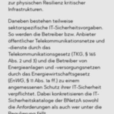
zur physischen Resilienz kritischer
Infrastrukturen.
Daneben bestehen teilweise
sektorspezifische IT-Sicherheitsvorgaben.
So werden die Betreiber bzw. Anbieter
öffentlicher Telekommunikationsnetze und
-dienste durch das
Telekommunikationsgesetz (
TKG
, § 165
Abs. 2 und 3) und die Betreiber von
Energieanlagen und -versorgungsnetzen
durch das Energiewirtschaftsgesetz
(
EnWG
, § 11 Abs. 1a ff.) zu einem
angemessenen Schutz ihrer IT-Sicherheit
verpflichtet. Dabei konkretisieren die IT-
Sicherheitskataloge der BNetzA sowohl
die Anforderungen als auch wer unter die
Regulierung fällt.