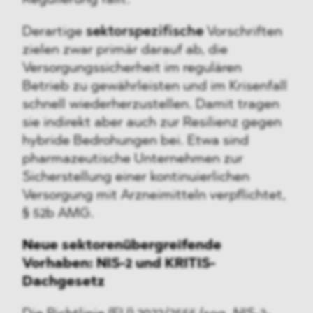
Derartige
sektorspezifische
Vorschriften
zielen zwar primär darauf ab, die
Versorgungssicherheit im regulären
Betrieb zu gewährleisten und im Krisenfall
schnell wiederherzustellen. Damit tragen
sie indirekt aber auch zur Resilienz gegen
hybride Bedrohungen bei. Etwa sind
pharmazeutische Unternehmen zur
Sicherstellung einer kontinuierlichen
Versorgung mit Arzneimitteln verpflichtet,
§ 52b AMG.
Neue sektorenübergreifende
Vorhaben: NIS-2 und KRITIS-
Dachgesetz