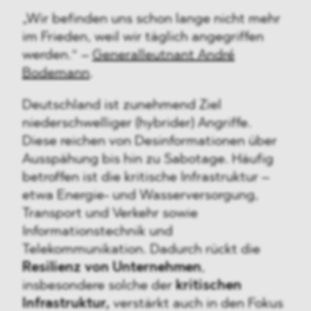
„Wir befinden uns schon lange nicht mehr
im Frieden, weil wir täglich angegriffen
werden.“ –
Generalleutnant André
Bodemann
.
Deutschland ist zunehmend Ziel
niederschwelliger (hybrider) Angriffe.
Diese reichen von Desinformationen über
Ausspähung bis hin zu Sabotage. Häufig
betroffen ist die kritische Infrastruktur –
etwa Energie- und Wasserversorgung,
Transport und Verkehr sowie
Informationstechnik und
Telekommunikation. Dadurch rückt die
Resilienz von Unternehmen
,
insbesondere solche der
kritischen
Infrastruktur,
verstärkt auch in den Fokus