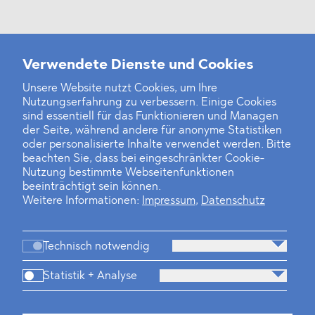
Verwendete Dienste und Cookies
Weitere Neuigkeiten
Unsere Website nutzt Cookies, um Ihre
Nutzungserfahrung zu verbessern. Einige Cookies
Finanz- und Energiesektor im Visier
sind essentiell für das Funktionieren und Managen
der Seite, während andere für anonyme Statistiken
Private Dancer
oder personalisierte Inhalte verwendet werden. Bitte
beachten Sie, dass bei eingeschränkter Cookie-
Game Over?
Nutzung bestimmte Webseitenfunktionen
beeinträchtigt sein können.
Weitere Informationen:
Impressum
,
Datenschutz
Technisch notwendig
Statistik + Analyse
Kanzlei
Beratung
Personen
Industrien