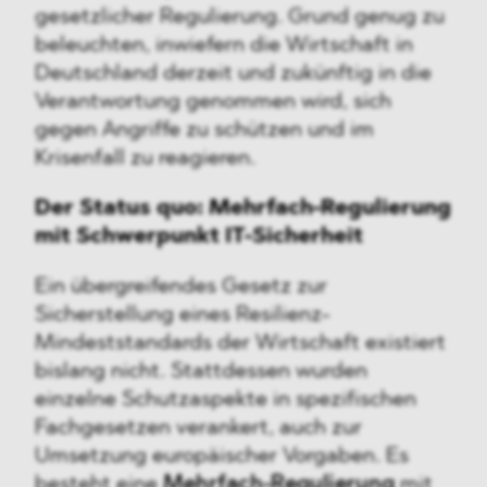
gesetzlicher Regulierung. Grund genug zu
beleuchten, inwiefern die Wirtschaft in
Deutschland derzeit und zukünftig in die
Verantwortung genommen wird, sich
gegen Angriffe zu schützen und im
Krisenfall zu reagieren.
Der Status quo: Mehrfach-Regulierung
mit Schwerpunkt IT-Sicherheit
Ein übergreifendes Gesetz zur
Sicherstellung eines Resilienz-
Mindeststandards der Wirtschaft existiert
bislang nicht. Stattdessen wurden
einzelne Schutzaspekte in spezifischen
Fachgesetzen verankert, auch zur
Umsetzung europäischer Vorgaben. Es
besteht eine
Mehrfach-Regulierung
mit