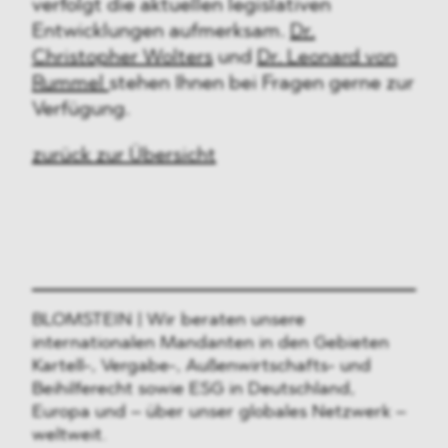
verfolgt die aktuellen legislativen
Entwicklungen aufmerksam.
Dr.
Christopher Wolters
und
Dr. Leonard von
Rummel
stehen Ihnen bei Fragen gerne zur
Verfügung.
zurück zur Übersicht
BLOMSTEIN | Wir beraten unsere
internationalen Mandanten in den Gebieten
Kartell-, Vergabe-, Außenwirtschafts- und
Beihilferecht sowie ESG in Deutschland,
Europa und – über unser globales Netzwerk –
weltweit.