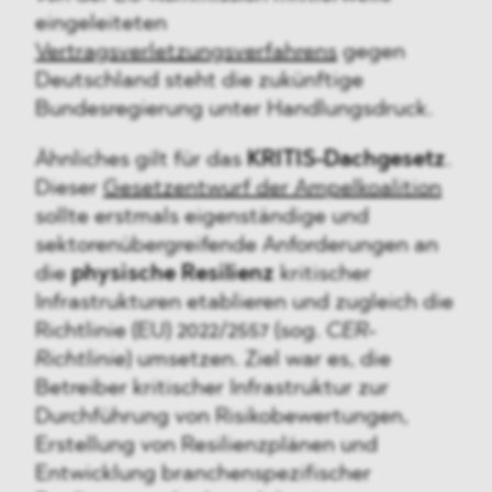
eingeleiteten
Vertragsverletzungsverfahrens
gegen
Deutschland steht die zukünftige
Bundesregierung unter Handlungsdruck.
Ähnliches gilt für das
KRITIS-Dachgesetz
.
Dieser
Gesetzentwurf der Ampelkoalition
sollte erstmals eigenständige und
sektorenübergreifende Anforderungen an
die
physische Resilienz
kritischer
Infrastrukturen etablieren und zugleich die
Richtlinie (EU) 2022/2557 (sog.
CER-
Richtlinie
) umsetzen. Ziel war es, die
Betreiber kritischer Infrastruktur zur
Durchführung von Risikobewertungen,
Erstellung von Resilienzplänen und
Entwicklung branchenspezifischer