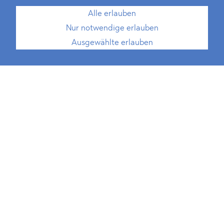
Alle erlauben
Nur notwendige erlauben
Ausgewählte erlauben
Dr. Christopher Wolters
Rechtsanwalt
Partner, Vergabe- und
Außenwirtschaftsrecht
T
+49 30 214 802 700
E
christopher.wolters@blomstein.com
download vCard