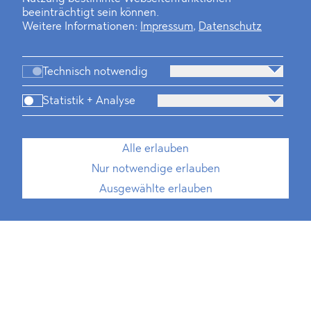
beeinträchtigt sein können.
Weitere Informationen:
Impressum
,
Datenschutz
Technisch notwendig
Statistik + Analyse
Alle erlauben
Nur notwendige erlauben
Ausgewählte erlauben
Friedrich Kynast
IT Manager
T
+49 30 214 802 700