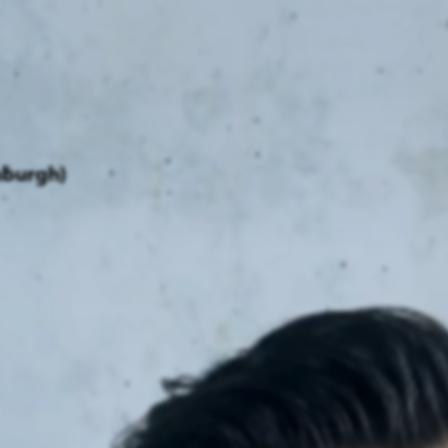
ei
Neues
ung
Dawn Raids
nen
Standorte
trien
Karriere
Brasilien-Praxis
nburgh)