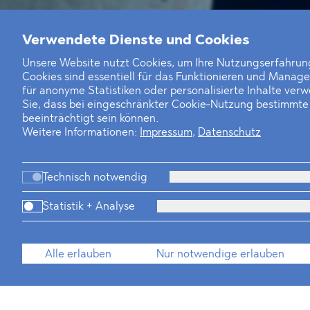
Verwendete Dienste und Cookies
Unsere Website nutzt Cookies, um Ihre Nutzungserfahrung
Cookies sind essentiell für das Funktionieren und Manag
für anonyme Statistiken oder personalisierte Inhalte ver
Sie, dass bei eingeschränkter Cookie-Nutzung bestimmt
beeinträchtigt sein können.
Weitere Informationen:
Impressum
,
Datenschutz
Technisch notwendig
T
+49 30 214 802 700
E
mattis.leson@blomstein.com
Statistik + Analyse
download vCard
Alle erlauben
Nur notwendige erlauben