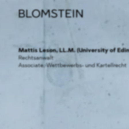
Kanzl
Berat
Perso
Indus
Mattis Leson
, LL.M. (University of Edi
Rechtsanwalt
Associate, Wettbewerbs- und Kartellrecht