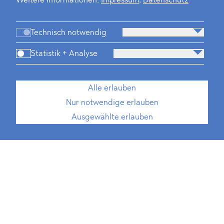
Weitere Informationen:
Impressum
,
Datenschutz
Technisch notwendig
Statistik + Analyse
Alle erlauben
Nur notwendige erlauben
Ausgewählte erlauben
Medien, Telekommunikation
und Technologie
Verteidigung & Sicherheit