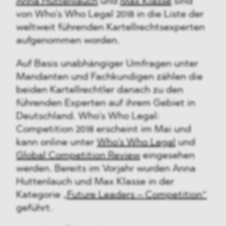
Anna Huttenlauch
und
Max Klasse
sind
von Who’s Who Legal 2018 in die Liste der
weltweit führenden Kartellrechtsexperten
aufgenommen worden.
Auf Basis unabhängiger Umfragen unter
Mandanten und Fachkundigen zählen die
beiden Kartellrechtler danach zu den
führenden Experten auf ihrem Gebiet in
Deutschland. Who’s Who Legal:
Competition 2018 erscheint im Mai und
kann online unter
Who’s Who Legal
und
Global Competition Review
eingesehen
werden. Bereits im Vorjahr wurden Anna
Huttenlauch und Max Klasse in der
Kategorie
„Future Leaders – Competition“
geführt.