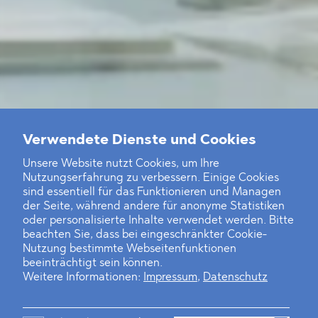
Verwendete Dienste und Cookies
Unsere Website nutzt Cookies, um Ihre
Nutzungserfahrung zu verbessern. Einige Cookies
sind essentiell für das Funktionieren und Managen
der Seite, während andere für anonyme Statistiken
oder personalisierte Inhalte verwendet werden. Bitte
beachten Sie, dass bei eingeschränkter Cookie-
Nutzung bestimmte Webseitenfunktionen
beeinträchtigt sein können.
Weitere Informationen:
Impressum
,
Datenschutz