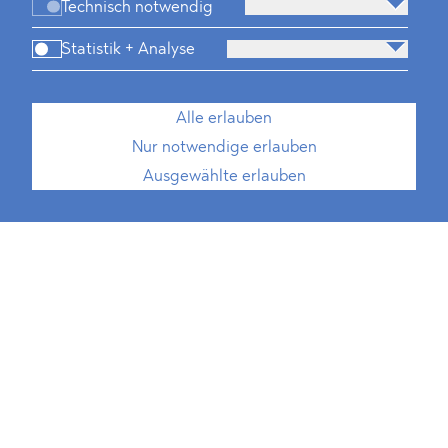
Technisch notwendig
Statistik + Analyse
Alle erlauben
Nur notwendige erlauben
Ausgewählte erlauben
Außenwirtschaftsrecht
Beihilfen- und Förderrecht
ESG
Monitoring