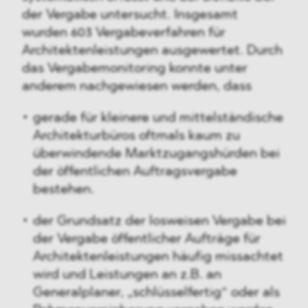
der Vergabe untersucht. Insgesamt
wurden 603 Vergabeverfahren für
Architektenleistungen ausgewertet. Durch
das Vergabemonitoring konnte unter
anderem nachgewiesen werden, dass
gerade für kleinere und mittelständische
Architekturbüros oftmals kaum zu
überwindende Marktzugangshürden bei
der öffentlichen Auftragsvergabe
bestehen.
der Grundsatz der losweisen Vergabe bei
der Vergabe öffentlicher Aufträge für
Architektenleistungen häufig missachtet
wird und Leistungen an z.B. an
Generalplaner, „schlüsselfertig“ oder als