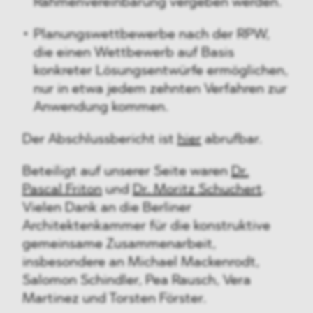
Rahmenvereinbarung vergeben werden.
Planungswettbewerbe nach der RPW,
die einen Wettbewerb auf Basis
konkreter Lösungsentwürfe ermöglichen,
nur in etwa jedem zehnten Verfahren zur
Anwendung kommen.
Der Abschlussbericht ist
hier
abrufbar.
Beteiligt auf unserer Seite waren
Dr.
Pascal Friton
und
Dr. Moritz Schuchert
.
Vielen Dank an die Berliner
Architektenkammer für die konstruktive
gemeinsame Zusammenarbeit,
insbesondere an Michael Mackenrodt,
Salomon Schindler, Pea Rausch, Vera
Martinez und Torsten Förster.