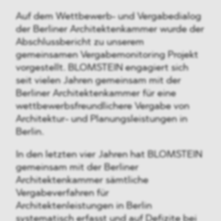
Auf dem Wettbewerb- und Vergabedialog
der Berliner Architektenkammer wurde der
Abschlussbericht zu unserem
gemeinsamen Vergabemonitoring Projekt
vorgestellt. BLOMSTEIN engagiert sich
seit vielen Jahren gemeinsam mit der
Berliner Architektenkammer für eine
wettbewerbsfreundlichere Vergabe von
Architektur- und Planungsleistungen in
Berlin.
In den letzten vier Jahren hat BLOMSTEIN
gemeinsam mit der Berliner
Architektenkammer sämtliche
Vergabeverfahren für
Architektenleistungen in Berlin
systematisch erfasst und auf Defizite bei