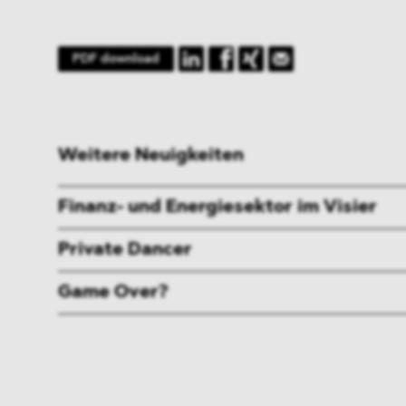
PDF download
Weitere Neuigkeiten
Finanz- und Energiesektor im Visier
Private Dancer
Game Over?