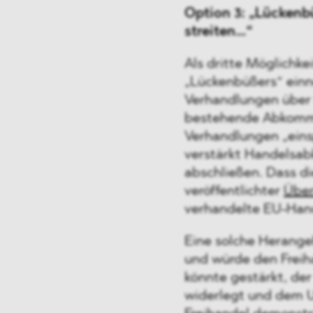
Option 3: „Lückenb
streiten…“
Als dritte Möglichke
„Lückenbüßers“ ein
Verhandlungen über
bestehende Abkomme
Verhandlungen „eins
verstärkt Handelsa
abschließen. Dass di
veröffentlichter
Über
verhandelte EU-Ha
Eine solche Herange
und würde den Freih
könnte gestärkt, der
widerlegt und dem U