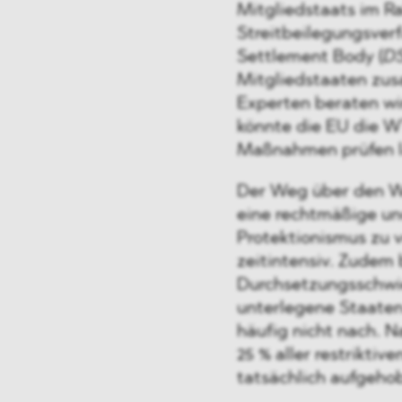
Mitgliedstaats im 
Streitbeilegungsverf
Settlement Body (
D
Mitgliedstaaten zu
Experten beraten wi
könnte die EU die W
Maßnahmen prüfen l
Der Weg über den 
eine rechtmäßige u
Protektionismus zu v
zeitintensiv. Zudem 
Durchsetzungsschwi
unterlegene Staaten
häufig nicht nach. N
25 % aller restrikti
tatsächlich aufgeho