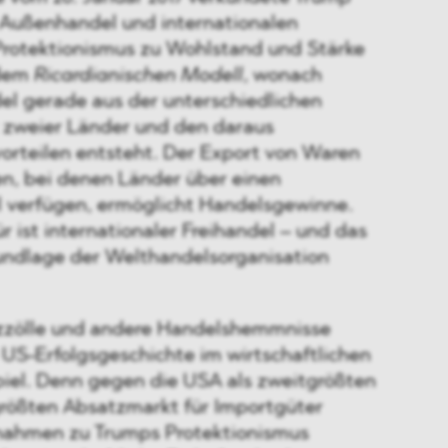
u Außenhandel und internationalen
rotektionismus zu Wohlstand und Stärke
 dem
Ricardianischen Modell
, wonach
el gerade aus der unterschiedlichen
t zweier Länder und den daraus
vorteilen entsteht. Der Export von Waren
en, bei denen Länder über einen
l verfügen, ermöglicht Handelsgewinne.
r ist internationaler Freihandel – und das
undlage der Welthandelsorganisation
zölle und andere Handelshemmnisse
 US-Erfolgsgeschichte im wirtschaftlichen
iel. Denn gegen die USA als zweitgrößten
rößten Absatzmarkt für Importgüter
ahmen zu Trumps Protektionismus