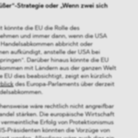
üßer“-Strategie oder „Wenn zwei sich
it könnte die EU die Rolle des
nehmen und immer dann, wenn die USA
 Handelsabkommen abbricht oder
n aufkündigt, anstelle der USA bei
pringen“. Darüber hinaus könnte die EU
bkommen mit Ländern aus der ganzen Welt
e EU dies beabsichtigt, zeigt ein kürzlich
blick
des Europa-Parlaments über derzeit
ndelsabkommen.
hensweise wäre rechtlich nicht angreifbar
andel stärken. Die europäische Wirtschaft
 vermeintliche Erfolg von Protektionismus
S-Präsidenten könnten die Vorzüge von