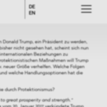
DE
EN
 Donald Trump, ein Präsident zu werden,
isher nicht gesehen hat, scheint sich nun
internationalen Beziehungen zu
rotektionistischen Maßnahmen will Trump
w. neuer Größe verhelfen. Welche Folgen
h und welche Handlungsoptionen hat die
e durch Protektionismus?
 to great prosperity and strength.“
de vom 20. Januar 2017 verkündete Trump