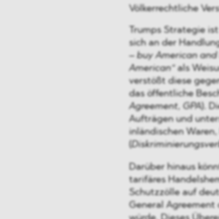
Völkerrechtliche Ver
Trumps Strategie ist
sich an der Handlu
– buy American and 
American“
als Weisu
verstößt diese gege
das öffentliche Bes
Agreement, GPA
). D
Aufträgen und unte
inländischen Waren,
(
Diskriminierungsverb
Darüber hinaus könn
tarifäres Handelshe
Schutzzölle auf deu
General Agreement on
würde. Dieses Über