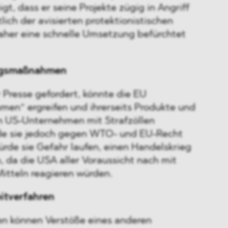
gt, dass er seine Projekte zügig in Angriff
lich der avisierten protektionistischen
er eine schnelle Umsetzung befürchtet
ungsmaßnahmen
r Presse gefordert, könnte die EU
en“ ergreifen und ihrerseits Produkte und
n US-Unternehmen mit Strafzöllen
de sie jedoch gegen WTO- und EU-Recht
rde sie Gefahr laufen, einen Handelskrieg
 da die USA aller Voraussicht nach mit
Mitteln reagieren würden.
itverfahren
n können Verstöße eines anderen