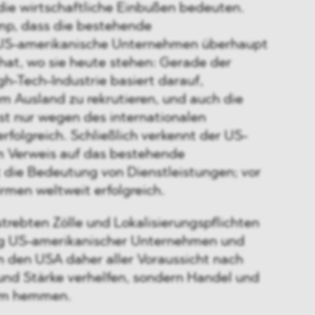
die wirtschaftliche Einbußen bedeuten.
mp, dass die bestehende
 US-amerikanische Unternehmen überhaupt
hat, wo sie heute stehen: Gerade der
gh-Tech-Industrie basiert darauf,
m Ausland zu rekrutieren, und auch die
st nur wegen des internationalen
folgreich. Schließlich verkennt der US-
m Verweis auf das bestehende
t die Bedeutung von Dienstleistungen; vor
irmen weltweit erfolgreich.
trebten Zölle und Lokalisierungspflichten
g US-amerikanischer Unternehmen und
n den USA daher aller Voraussicht nach
und Stärke verhelfen, sondern Handel und
um hemmen.