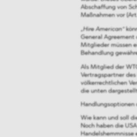
Abschaffung von Sch
Maßnahmen vor (Art. 
„Hire American“
könn
General Agreement o
Mitglieder müssen ei
Behandlung gewähren (
Als Mitglied der W
Vertragspartner des
völkerrechtlichen V
die unten dargestel
Handlungsoptionen 
Wie kann und soll di
Noch haben die USA 
Handelshemmnisse ei