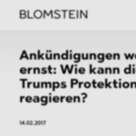
Kanzl
Berat
Perso
Indus
Ankündigungen w
ernst: Wie kann d
Trumps Protektio
reagieren?
14.02.2017