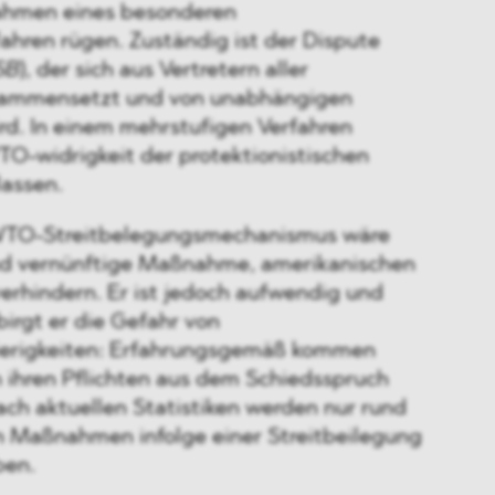
Rahmen eines besonderen
ahren rügen. Zuständig ist der Dispute
SB
), der sich aus Vertretern aller
sammensetzt und von unabhängigen
rd. In einem mehrstufigen Verfahren
TO-widrigkeit der protektionistischen
assen.
WTO-Streitbelegungsmechanismus wäre
nd vernünftige Maßnahme, amerikanischen
erhindern. Er ist jedoch aufwendig und
birgt er die Gefahr von
erigkeiten: Erfahrungsgemäß kommen
 ihren Pflichten aus dem Schiedsspruch
ach aktuellen Statistiken werden nur rund
ven Maßnahmen infolge einer Streitbeilegung
ben.