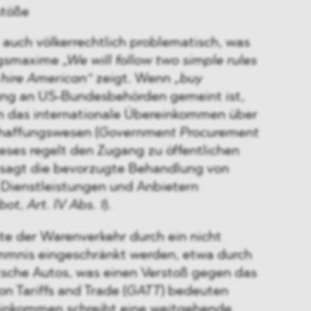
stöße
 auch völkerrechtlich problematisch, was
ngsmaxime
„We will follow two simple rules
hire American“
zeigt. Wenn
„buy
ng an US-Bundesbehörden gemeint ist,
n das internationale Übereinkommen über
chaffungswesen (
Government Procurement
ieses regelt den Zugang zu öffentlichen
rsagt die bevorzugte Behandlung von
 Dienstleistungen und Anbietern
ot, Art. IV Abs. 1
).
te der Warenverkehr durch ein nicht
mmnis eingeschränkt werden, etwa durch
tsche Autos, was einen Verstoß gegen das
 Tariffs and Trade (
GATT
) bedeuten
einkommen schreibt eine weitgehende