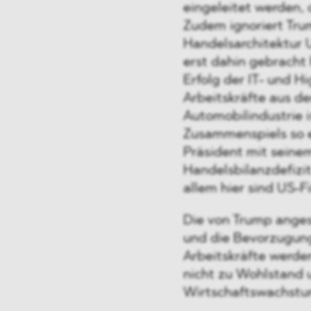
eingeleitet werden, 
Zudem ignoriert Tru
Handelsarchitektur
erst dahin gebracht 
Erfolg der IT- und Hi
Arbeitskräfte aus de
Automobilindustrie i
Zusammenspiels so er
Präsident mit seine
Handelsbilanzdefizi
allem hier sind US-F
Die von Trump anges
und die Bevorzugun
Arbeitskräfte werde
nicht zu Wohlstand 
Wirtschaftswachst