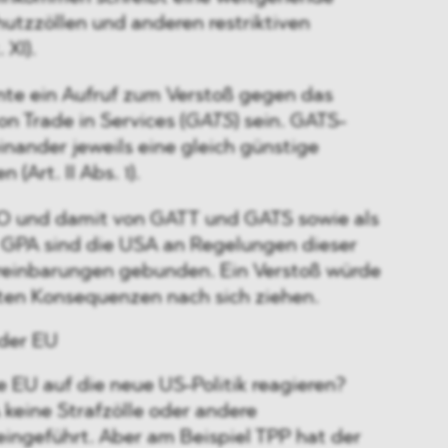
utzzöllen und anderen restriktiven
XI).
te ein Aufruf zum Verstoß gegen das
n Trade in Services (
GATS
) sein. GATS-
nander jeweils eine gleich günstige
Art. II Abs. 1).
TO und damit von GATT und GATS sowie als
 GPA sind die USA an Regelungen dieser
ereinbarungen gebunden. Ein Verstoß würde
lten Konsequenzen nach sich ziehen.
der EU
e EU auf die neue US-Politik reagieren?
keine Strafzölle oder andere
ngeführt. Aber am Beispiel TPP hat der