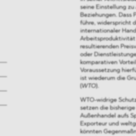
seine Einstellung z
Beziehungen. Dass P
führe, widerspricht
internationaler Hand
Arbeitsproduktivitä
resultierenden Preis
oder Dienstleistung
komparativen Vortei
Voraussetzung hierfü
ist wiederum die Gr
(
WTO
).
WTO-widrige Schutz
setzen die bisherige
Außenhandel aufs Sp
Exporteur und weltg
könnten Gegenmaßn