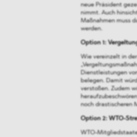
neue Präsident gezei
nimmt. Auch hinsicht
Maßnahmen muss dah
werden.
Option 1: Vergelt
Wie vereinzelt in de
„Vergeltungsmaßnahm
Dienstleistungen vo
belegen. Damit wür
verstoßen. Zudem wü
heraufzubeschwören,
noch drastischeren 
Option 2: WTO-Stre
WTO-Mitgliedstaate