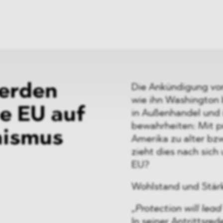
ei
Neues
ung
Dawn Raids
nen
Standorte
trien
Karriere
Brasilien-Praxis
erden
Die Ankündigung von
wie ihn Washington b
ie EU auf
in Außenhandel und 
bewahrheiten: Mit p
nismus
Amerika zu alter bz
zieht dies nach sic
EU?
Wohlstand und Stärk
„Protection will lead
In seiner Antrittsre