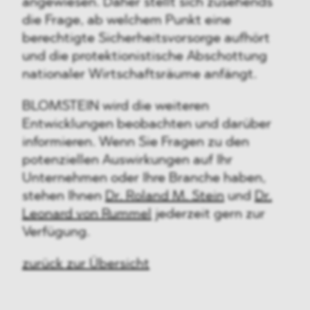
angewiesen. Daher stellt sich zusehends
die Frage, ab welchem Punkt eine
berechtigte Sicherheitsvorsorge aufhört
und die protektionistische Abschottung
nationaler Wirtschaftsräume anfängt.
BLOMSTEIN wird die weiteren
Entwicklungen beobachten und darüber
informieren. Wenn Sie Fragen zu den
potenziellen Auswirkungen auf Ihr
Unternehmen oder Ihre Branche haben,
stehen Ihnen
Dr. Roland M. Stein
und
Dr.
Leonard von Rummel
jederzeit gern zur
Verfügung.
zurück zur Übersicht