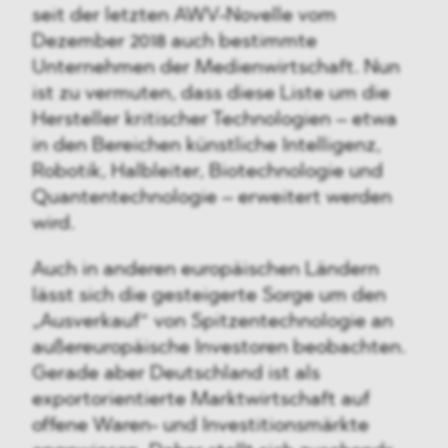
seit der letzten AWV-Novelle vom
Dezember 2018 auch bestimmte
Unternehmen der Medienwirtschaft. Nun
ist zu vermuten, dass diese Liste um die
Hersteller kritischer Technologien – etwa
in den Bereichen künstliche Intelligenz,
Robotik, Halbleiter, Biotechnologie und
Quantentechnologie – erweitert werden
wird.
Auch in anderen europäischen Ländern
lässt sich die gesteigerte Sorge um den
„Ausverkauf“ von Spitzentechnologie an
außereuropäische Investoren beobachten.
Gerade aber Deutschland ist als
exportorientierte Marktwirtschaft auf
offene Waren- und Investitionsmärkte