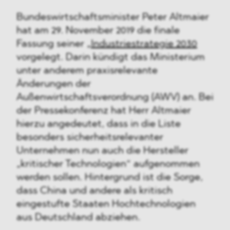
Bundeswirtschaftsminister Peter Altmaier
hat am 29. November 2019 die finale
Fassung seiner „
Industriestrategie 2030
vorgelegt. Darin kündigt das Ministerium
unter anderem praxisrelevante
Änderungen der
Außenwirtschaftsverordnung (AWV) an. Bei
der Pressekonferenz hat Herr Altmaier
hierzu angedeutet, dass in die Liste
besonders sicherheitsrelevanter
Unternehmen nun auch die Hersteller
„kritischer Technologien“ aufgenommen
werden sollen. Hintergrund ist die Sorge,
dass China und andere als kritisch
eingestufte Staaten Hochtechnologien
aus Deutschland abziehen.