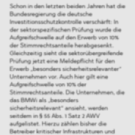
Schon in den letzten beiden Jahren hat die
Bundesregierung die deutsche
Investitionsschutzkontrolle verschärft: In
der sektorspezifischen Prüfung wurde die
Aufgreifschwelle auf den Erwerb von 10%
der Stimmrechtsanteile herabgesenkt.
Gleichzeitig sieht die sektorübergreifende
Prüfung jetzt eine Meldepflicht für den
Erwerb „besonders sicherheitsrelevanter“
Unternehmen vor. Auch hier gilt eine
Aufgreifschwelle von 10% der
Stimmrechtsanteile. Die Unternehmen, die
das BMWi als „besonders
sicherheitsrelevant“ ansieht, werden
seitdem in § 55 Abs. 1 Satz 2 AWV
aufgelistet. Hierzu zählen bisher die
Betreiber kritischer Infrastrukturen und